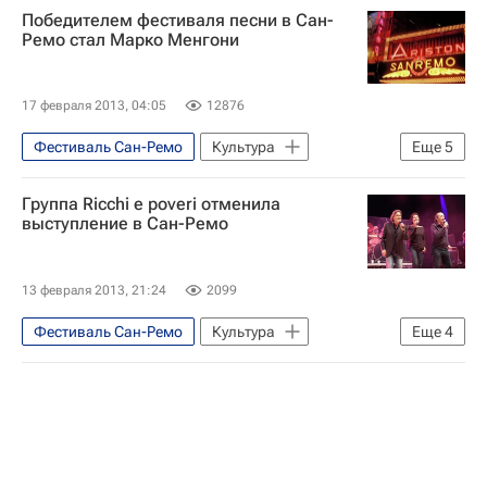
Победителем фестиваля песни в Сан-
Европа
Лигурия
Ремо стал Марко Менгони
17 февраля 2013, 04:05
12876
Фестиваль Сан-Ремо
Культура
Еще
5
Сан-Ремо
Европа
Италия
Группа Ricchi e poveri отменила
Весь мир
MTV (телеканал)
выступление в Сан-Ремо
13 февраля 2013, 21:24
2099
Фестиваль Сан-Ремо
Культура
Еще
4
Сан-Ремо
Европа
Италия
Весь мир