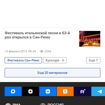
Фестиваль итальянской песни в 63-й
раз открылся в Сан-Ремо
13 февраля 2013, 09:44
2344
Фестиваль Сан-Ремо
Культура
Еще
7
Сан-Ремо
Европа
Италия
Еще
20
материалов
Весь мир
Тото Кутуньо (Сальваторе Кутуньо)
Джузеппе Верди
Николя Саркози