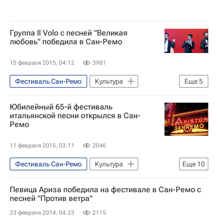
Группа Il Volo с песней "Великая
любовь" победила в Сан-Ремо
15 февраля 2015, 04:12
3981
Фестиваль Сан-Ремо
Культура
Еще
5
Сан-Ремо
Италия
Весь мир
Юбилейный 65-й фестиваль
Европа
Лигурия
итальянской песни открылся в Сан-
Ремо
11 февраля 2015, 03:11
2046
Фестиваль Сан-Ремо
Культура
Еще
10
Сан-Ремо
Европа
Италия
Певица Ариза победила на фестивале в Сан-Ремо с
Лигурия
Весь мир
Аль Бано
песней "Против ветра"
Уилл Смит
Томас Нойвирт
23 февраля 2014, 04:23
2115