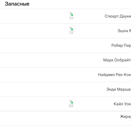
Запасные
Стюарт Дауни
72‎’‎
Эшли Я
72‎’‎
Робер Пи
Марк Олбрайт
Найджел Рео-Кок
Энди Марша
Кайл Уо
83‎’‎
Жера