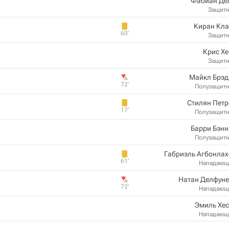
Фабиан Де
Защит
Киран Кла
60‎’‎
Защит
Крис Х
Защит
Майкл Брэд
72‎’‎
Полузащит
Стилян Пет
17‎’‎
Полузащит
Барри Бэнн
Полузащит
Габриэль Агбонла
61‎’‎
Нападающ
Натан Делфуне
72‎’‎
Нападающ
Эмиль Хе
Нападающ