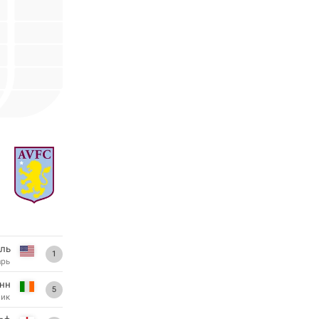
ль
1
арь
нн
5
ник