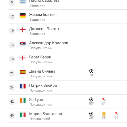
Пабло Сабалета
5
Защитник
Жером Боатенг
17
Защитник
Джолеон Лескотт
19
Защитник
Александaр Коларов
13
Полузащитник
Гарет Бэрри
18
Полузащитник
Давид Сильва
21
70‎’‎
Полузащитник
Патрик Виейра
24
Полузащитник
Яя Туре
42
05‎’‎
81‎’‎
Полузащитник
Марио Балотелли
45
25‎’‎
58‎’‎
60‎’‎
Нападающий