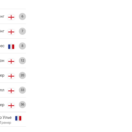
нг
6
нг
7
рес
8
он
12
ер
20
лл
33
кер
36
р Улье
Тренер