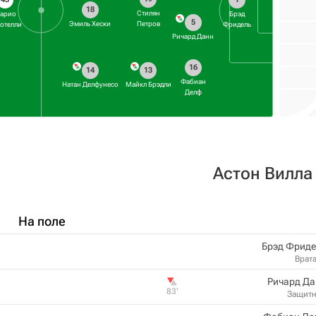
18
Стилян
арио
Брэд
5
Эмиль Хески
Петров
отелли
Фридель
Ричард Данн
16
14
13
Фабиан
Натан Делфунесо
Майкл Брэдли
Делф
Астон Вилла
На поле
Брэд Фриде
Врат
Ричард Да
83‎’‎
Защит