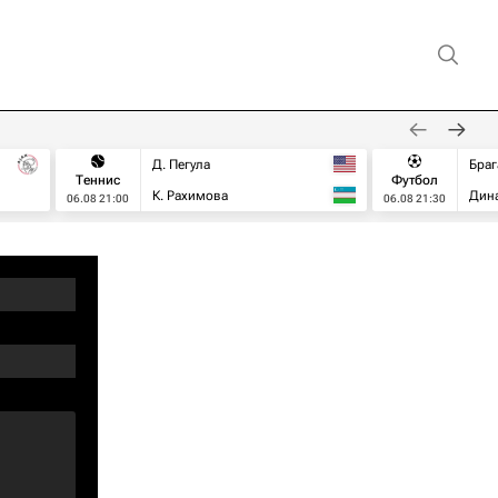
Д. Пегула
Браг
Теннис
Футбол
К. Рахимова
Дин
06.08 21:00
06.08 21:30