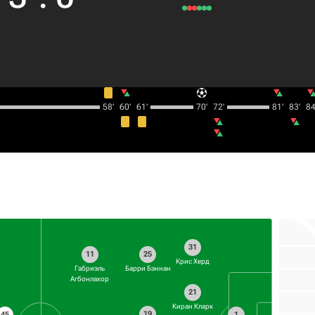
58‎’‎
60‎’‎
61‎’‎
70‎’‎
72‎’‎
81‎’‎
83‎’‎
84‎
31
11
25
Крис Херд
Габриэль
Барри Бэннан
Агбонлахор
21
Киран Кларк
19
45
1