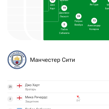
Боатенг
Яя Туре
Джо
М
19
Харт
Бал
Джолеон
24
Лескотт
13
Патрик
5
Виейра
Александaр
Коларов
Пабло
Сабалета
Манчестер Сити
Джо Харт
25
Вратарь
Мика Ричардс
2
84‎’‎
Защитник