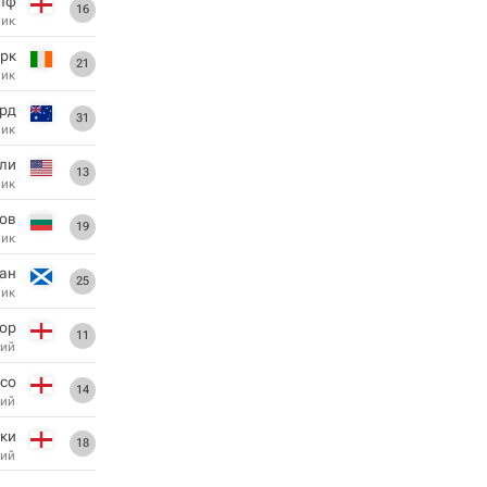
лф
16
ник
рк
21
ник
ерд
31
ник
ли
13
ник
ров
19
ник
ан
25
ник
хор
11
ий
со
14
ий
ски
18
ий