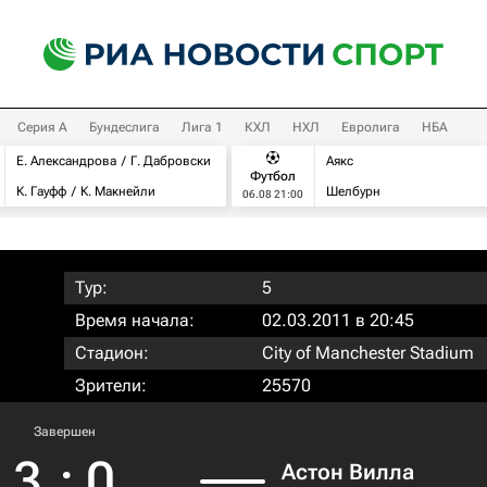
Серия А
Бундеслига
Лига 1
КХЛ
НХЛ
Евролига
НБА
Е. Александрова
Г. Дабровски
Аякс
Футбол
К. Гауфф
К. Макнейли
Шелбурн
06.08 21:00
Тур:
5
Время начала:
02.03.2011 в 20:45
Стадион:
City of Manchester Stadium
Зрители:
25570
Завершен
3
:
0
Астон Вилла