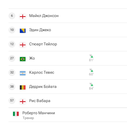
Майкл Джонсон
6
Эдин Джеко
10
Стюарт Тейлор
12
Жо
27
81‎’‎
Карлос Тевес
32
60‎’‎
Дедрик Бойата
38
84‎’‎
Рис Вабара
57
Роберто Манчини
Тренер