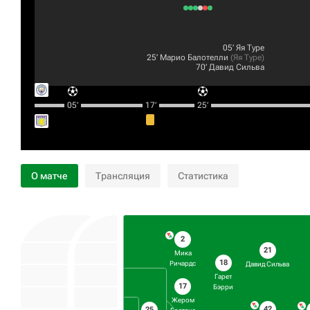
05‎’‎
Яя Туре
25‎’‎
Марио Балотелли
(
Яя Туре
)
70‎’‎
Давид Сильва
05‎’‎
17‎’‎
25‎’‎
О матче
Трансляция
Статистика
2
21
Мика
18
Ричардс
Давид Сильва
Гарет
17
Бэрри
Жером
42
25