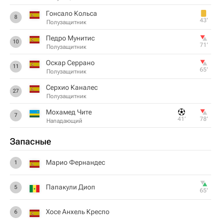
Гонсало Кольса
8
43‎’‎
Полузащитник
Педро Мунитис
10
71‎’‎
Полузащитник
Оскар Серрано
11
65‎’‎
Полузащитник
Серхио Каналес
27
Полузащитник
Мохамед Чите
7
41‎’‎
78‎’‎
Нападающий
Запасные
Марио Фернандес
1
Папакули Диоп
5
65‎’‎
Хосе Анхель Креспо
6