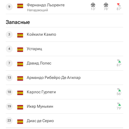
Фернандо Льоренте
9
13‎’‎
78‎’‎
87‎’‎
Нападающий
Запасные
Койкили Кампо
3
Устариц
4
Давид Лопес
7
87‎’‎
Армандо Рибейро Де Агилар
13
Карлос Гурпеги
18
56‎’‎
Икер Муньяин
19
79‎’‎
Диас де Серио
23