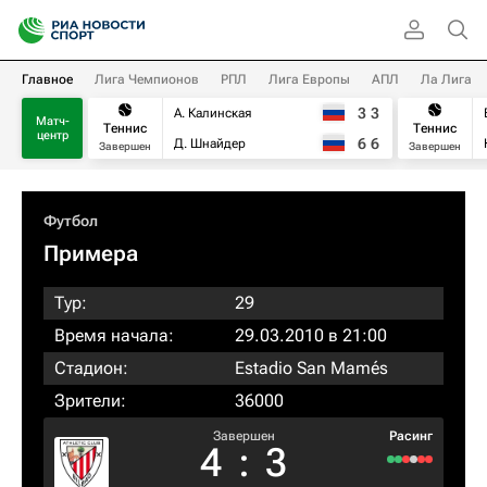
Главное
Лига Чемпионов
РПЛ
Лига Европы
АПЛ
Ла Лига
3
3
А. Калинская
Матч-
Теннис
Теннис
центр
6
6
Д. Шнайдер
Завершен
Завершен
Футбол
Примера
Тур:
29
Время начала:
29.03.2010 в 21:00
Стадион:
Estadio San Mamés
Зрители:
36000
Завершен
Расинг
4
:
3