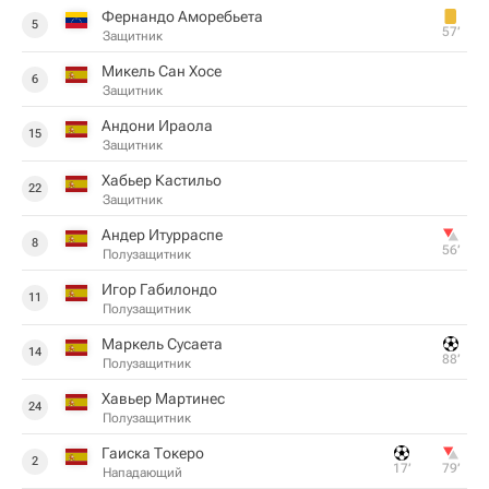
Фернандо Аморебьета
5
57‎’‎
Защитник
Микель Сан Хосе
6
Защитник
Андони Ираола
15
Защитник
Хабьер Кастильо
22
Защитник
Андер Итурраспе
8
56‎’‎
Полузащитник
Игор Габилондо
11
Полузащитник
Маркель Сусаета
14
88‎’‎
Полузащитник
Хавьер Мартинес
24
Полузащитник
Гаиска Токеро
2
17‎’‎
79‎’‎
Нападающий