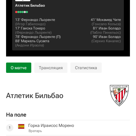
Атлетик Бильбао
13‎’‎
Фернандо Льоренте
41‎’‎
Мохамед Чите
(
Игор Габилондо
)
(
Гонсало Кольса
)
17‎’‎
Гаиска Токеро
81‎’‎
Иван Боладо
(
Фернандо Льоренте
)
(
Пабло Пинильос
)
78‎’‎
Фернандо Льоренте
(П)
90‎’‎
Иван Боладо
88‎’‎
Маркель Сусаета
(
Серхио Каналес
)
(
Андони Ираола
)
О матче
Трансляция
Статистика
Атлетик Бильбао
На поле
Горка Ираисос Морено
1
Вратарь