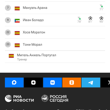
Мануэль Арана
7
71‎’‎
Иван Боладо
9
78‎’‎
81‎’‎
90‎’‎
Хосе Моратон
22
Тони Морал
23
Мигель Анхель Португал
Тренер