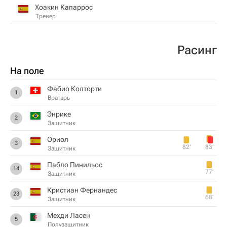
Хоакин Капаррос
Тренер
Расинг
На поле
Фабио Колторти
1
Вратарь
Энрике
2
Защитник
Ориол
3
82‎’‎
83‎’‎
Защитник
Пабло Пинильос
14
77‎’‎
Защитник
Кристиан Фернандес
23
68‎’‎
Защитник
Мехди Лaceн
5
Полузащитник