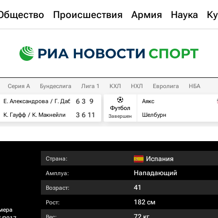
Общество
Происшествия
Армия
Наука
Ку
Серия А
Бундеслига
Лига 1
КХЛ
НХЛ
Евролига
НБА
6
3
9
Е. Александрова
Г. Дабровски
Аякс
Футбол
3
6
11
К. Гауфф
К. Макнейли
Шелбурн
Завершен
Испания
Страна:
Нападающий
Амплуа:
41
Возраст:
182 см
Рост:
мера
72 кг
Вес: