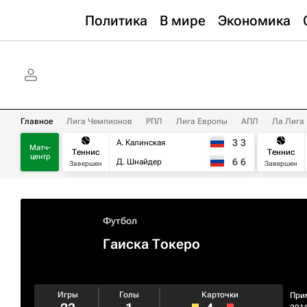
Политика
В мире
Экономика
Главное
Лига Чемпионов
РПЛ
Лига Европы
АПЛ
Ла Лига
3
3
А. Калинская
Матч-
Теннис
Теннис
центр
6
6
Д. Шнайдер
Завершен
Завершен
Футбол
Гаиска Токеро
Игры
Голы
Карточки
При