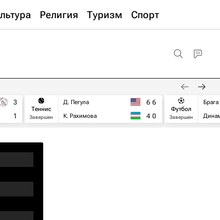
льтура
Религия
Туризм
Спорт
3
6
6
Д. Пегула
Брага
Теннис
Футбол
1
4
0
К. Рахимова
Дина
Завершен
Завершен