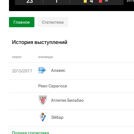
23
1
4
–
201
Главное
Статистика
История выступлений
сезон
команда
Алавес
2015/2017
Реал Сарагоса
Атлетик Бильбао
Эйбар
Полная статистика