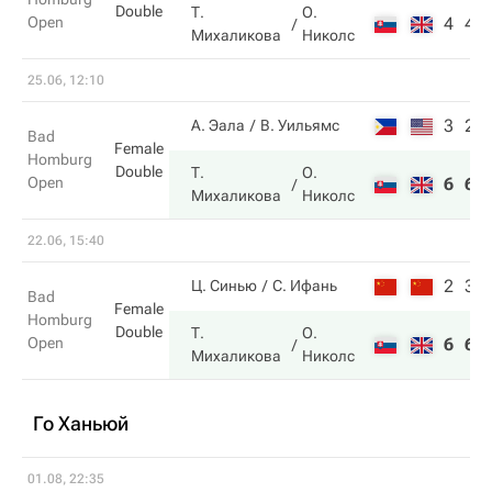
Double
Т.
О.
Open
4
4
Михаликова
Николс
25.06, 12:10
3
2
А. Эала
В. Уильямс
Bad
Female
Homburg
Double
Т.
О.
Open
6
6
Михаликова
Николс
22.06, 15:40
2
3
Ц. Синью
С. Ифань
Bad
Female
Homburg
Double
Т.
О.
Open
6
6
Михаликова
Николс
Го Ханьюй
01.08, 22:35