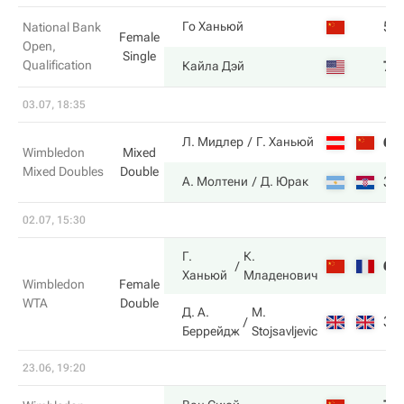
5
Го Ханьюй
National Bank
Female
Open,
Single
Qualification
7
Кайла Дэй
03.07, 18:35
6
Л. Мидлер
Г. Ханьюй
Wimbledon
Mixed
Mixed Doubles
Double
3
А. Молтени
Д. Юрак
02.07, 15:30
Г.
К.
6
Ханьюй
Младенович
Wimbledon
Female
WTA
Double
Д. А.
M.
3
Беррейдж
Stojsavljevic
23.06, 19:20