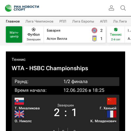
Главное
Лига Чемпионов
РПЛ
Лига Европы
АПЛ
Ла Лига
2
Бавария
I.
Матч-
Футбол
Теннис
центр
1
Астон Вилла
А
Завершен
2-й сет
Теннис
WTA
- HSBC Championships
Раунд:
1/2 финала
Время начала:
12.06.2026 в 18:25
Завершен
Т. Михаликова
Г. Ханьюй
2
:
1
О. Николс
К. Младенович