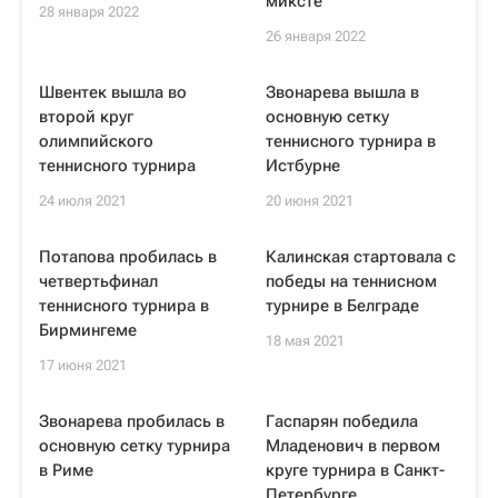
миксте
28 января 2022
26 января 2022
Швентек вышла во
Звонарева вышла в
второй круг
основную сетку
олимпийского
теннисного турнира в
теннисного турнира
Истбурне
24 июля 2021
20 июня 2021
Потапова пробилась в
Калинская стартовала с
четвертьфинал
победы на теннисном
теннисного турнира в
турнире в Белграде
Бирмингеме
18 мая 2021
17 июня 2021
Звонарева пробилась в
Гаспарян победила
основную сетку турнира
Младенович в первом
в Риме
круге турнира в Санкт-
Петербурге