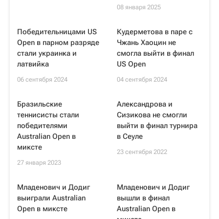
08 января 2025
Победительницами US
Кудерметова в паре c
Open в парном разряде
Чжань Хаоцин не
стали украинка и
смогла выйти в финал
латвийка
US Open
06 сентября 2024
04 сентября 2024
Бразильские
Александрова и
теннисисты стали
Сизикова не смогли
победителями
выйти в финал турнира
Australian Open в
в Сеуле
миксте
23 сентября 2022
27 января 2023
Младенович и Додиг
Младенович и Додиг
выиграли Australian
вышли в финал
Open в миксте
Australian Open в