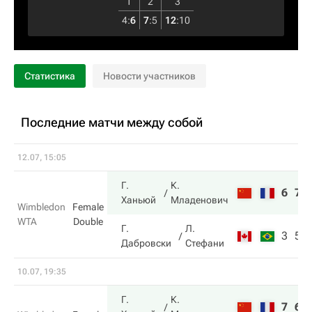
1
2
3
4
:
6
7
:
5
12
:
10
Статистика
Новости участников
Последние матчи между собой
12.07, 15:05
Г.
К.
6
7
Ханьюй
Младенович
Wimbledon
Female
WTA
Double
Г.
Л.
3
5
Дабровски
Стефани
10.07, 19:35
Г.
К.
7
6