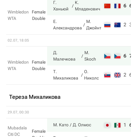
Г.
К.
6
6
Ханьюй
Младенович
Wimbledon
Female
WTA
Double
Е.
М.
2
3
Александрова
Джойнт
02.07, 18:05
Д.
M.
6
7
Малечкова
Skoch
Wimbledon
Female
WTA
Double
Т.
О.
2
6
Михаликова
Николс
Тереза Михаликова
29.07, 00:30
1
6
М. Като
Д. Олмос
Mubadala
Female
Citi DC