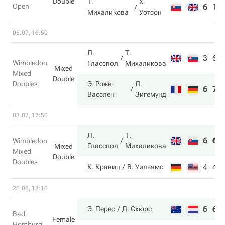
Double
Т.
Х.
Open
6
1
Михаликова
Уотсон
05.07, 16:50
Л.
Т.
3
6
Wimbledon
Гласспол
Михаликова
Mixed
Mixed
Double
Doubles
Э. Роже-
Л.
6
7
Васслен
Зигемунд
03.07, 17:50
Л.
Т.
6
6
Wimbledon
Гласспол
Михаликова
Mixed
Mixed
Double
Doubles
4
4
К. Кравиц
В. Уильямс
26.06, 12:10
6
6
Э. Перес
Д. Схюрс
Bad
Female
Homburg