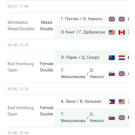
03.07, 17:45
6
Г. Паттен
О. Николс
Wimbledon
Mixed
Mixed Doubles
Double
7
Э. Кинг
Г. Дабровски
26.06, 12:10
6
Э. Перес
Д. Схюрс
Bad Homburg
Female
Open
Double
Т.
О.
4
Михаликова
Николс
25.06, 12:10
3
А. Эала
В. Уильямс
Bad Homburg
Female
Open
Double
Т.
О.
6
Михаликова
Николс
22.06, 15:40