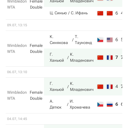
Ханьюй
Младенович
Wimbledon
Female
WTA
Double
6
4
Ц. Синью
С. Ифань
09.07, 13:15
К.
Т.
6
5
Синякова
Таунсенд
Wimbledon
Female
WTA
Double
Г.
К.
7
7
Ханьюй
Младенович
06.07, 13:10
Г.
К.
4
7
Ханьюй
Младенович
Wimbledon
Female
WTA
Double
А.
И.
6
6
Детюк
Хромачева
04.07, 14:45