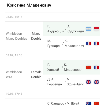
Кристина Младенович
03.07, 16:15
Г.
А.
4
Андреоцци
Сутджиади
Wimbledon
Mixed
Mixed Doubles
Double
М.
К.
6
Гуинард
Младенович
02.07, 15:30
Г.
К.
6
Ханьюй
Младенович
Wimbledon
Female
WTA
Double
Д. А.
M.
3
Беррейдж
Stojsavljevic
10.06, 17:45
3
С. Сандерс
Ч. Шуай