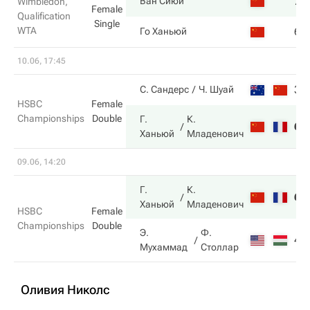
7
Ван Сиюй
Wimbledon,
Female
Qualification
Single
WTA
6
Го Ханьюй
10.06, 17:45
3
С. Сандерс
Ч. Шуай
HSBC
Female
Championships
Double
Г.
К.
6
Ханьюй
Младенович
09.06, 14:20
Г.
К.
6
Ханьюй
Младенович
HSBC
Female
Championships
Double
Э.
Ф.
4
Мухаммад
Столлар
Оливия Николс