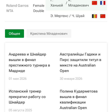
Г.
К.
6
Ханьюй
Младенович
Roland Garros
Female
WTA
Double
2
Э. Мертенс
Ч. Шуай
Общее
Кристина Младенович
Андреева и Шнайдер
Австралийцы Гадеки и
вышли в финал
Пирс защитили титул в
престижного турнира в
миксте на Australian
Мадриде
Open
01 мая 2026
30 января 2026
Испанский тренер
Полина Кудерметова
прекратил работу со
вышла в финал
Шнайдер
квалификации
Australian Open
05 августа 2025