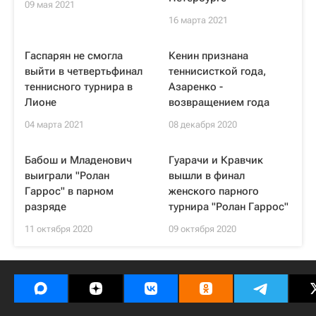
09 мая 2021
16 марта 2021
Гаспарян не смогла
Кенин признана
выйти в четвертьфинал
теннисисткой года,
теннисного турнира в
Азаренко -
Лионе
возвращением года
04 марта 2021
08 декабря 2020
Бабош и Младенович
Гуарачи и Кравчик
выиграли "Ролан
вышли в финал
Гаррос" в парном
женского парного
разряде
турнира "Ролан Гаррос"
11 октября 2020
09 октября 2020