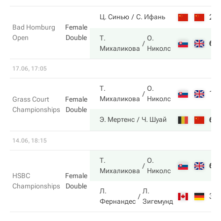
2
Ц. Синью
С. Ифань
Bad Homburg
Female
Open
Double
Т.
О.
6
Михаликова
Николс
17.06, 17:05
Т.
О.
1
Михаликова
Николс
Grass Court
Female
Championships
Double
6
Э. Мертенс
Ч. Шуай
14.06, 18:15
Т.
О.
6
Михаликова
Николс
HSBC
Female
Championships
Double
Л.
Л.
3
Фернандес
Зигемунд