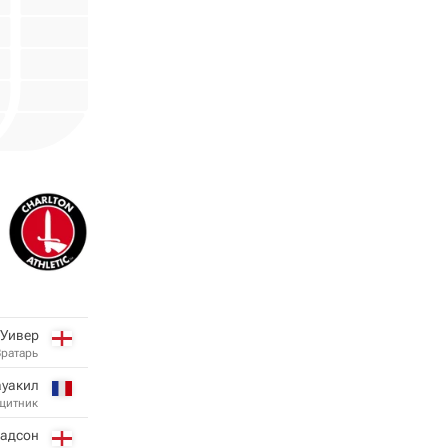
 Уивер
Вратарь
ауакил
щитник
Хадсон