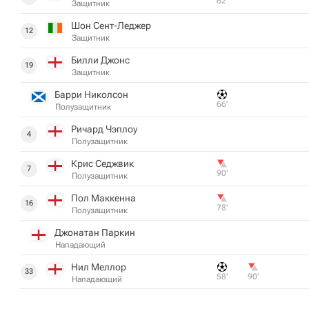
62‎’‎
Защитник
Шон Сент-Леджер
12
Защитник
Билли Джонс
19
Защитник
Барри Николсон
66‎’‎
Полузащитник
Ричард Чэплоу
4
Полузащитник
Крис Седжвик
7
90‎’‎
Полузащитник
Пол Маккенна
16
78‎’‎
Полузащитник
Джонатан Паркин
Нападающий
Нил Меллор
33
58‎’‎
90‎’‎
Нападающий