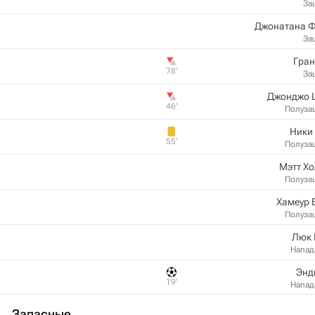
За
Джонатана Ф
За
Гран
78‎’‎
За
Джонджо 
46‎’‎
Полуза
Ники
55‎’‎
Полуза
Мэтт Х
Полуза
Хамеур 
Полуза
Люк 
Напа
Энд
19‎’‎
Напа
Запасные