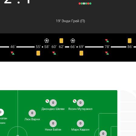
19‎’‎
Энди Грей
(П)
46‎’‎
55‎’‎
58‎’‎
60‎’‎
62‎’‎
66‎’‎
69‎’‎
78‎’‎
86‎’‎
0
0
Джонджо Шелви
Яссин Мутауакил
0
0
натан
Люк Варни
ркин
0
0
Ники Бэйли
Марк Хадсон
0