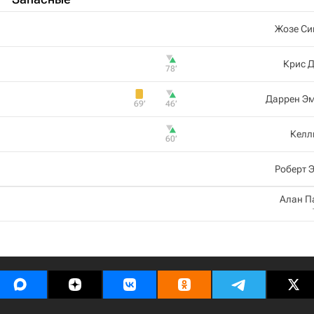
Жозе Си
Крис 
78‎’‎
Дaррен Э
69‎’‎
46‎’‎
Келл
60‎’‎
Роберт 
Алан П