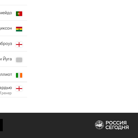
мейдо
Диксон
мброуз
и Йуга
Эллиот
ардью
Тренер