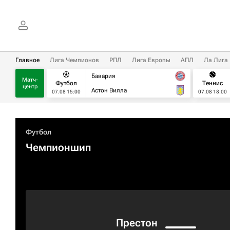
Главное
Лига Чемпионов
РПЛ
Лига Европы
АПЛ
Ла Лига
Бавария
Матч-
Футбол
Теннис
центр
Астон Вилла
07.08 15:00
07.08 18:00
Футбол
Чемпионшип
Престон