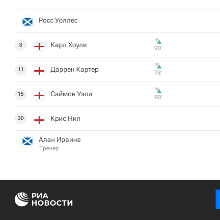
Росс Уоллес
Карл Хоули
8
90‎’‎
Даррен Картер
11
78‎’‎
Саймон Уэли
15
90‎’‎
Крис Нил
30
Алан Ирвине
Тренер