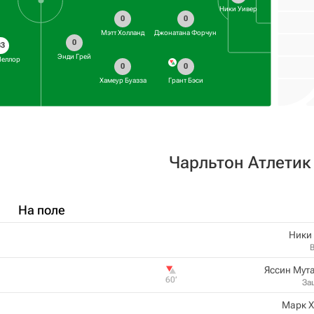
Ники Уивер
0
0
Мэтт Холланд
Джонатана Форчун
0
33
Энди Грей
Меллор
0
0
Хамеур Буазза
Грант Бэси
Чарльтон Атлетик
На поле
Ники
Яссин Мут
60‎’‎
За
Марк 