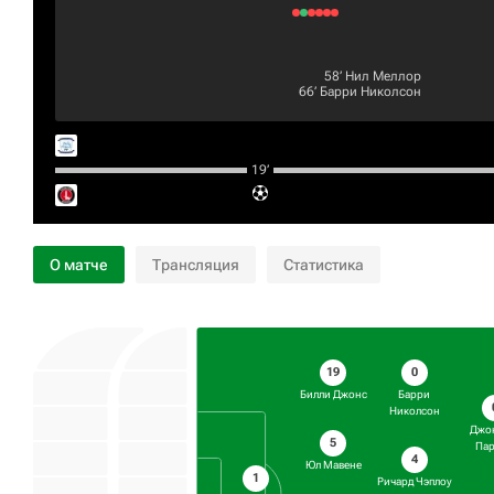
58‎’‎
Нил Меллор
66‎’‎
Барри Николсон
19‎’‎
О матче
Трансляция
Статистика
19
0
Билли Джонс
Барри
Николсон
Джо
5
Па
4
Юл Мавене
1
Ричард Чэплоу