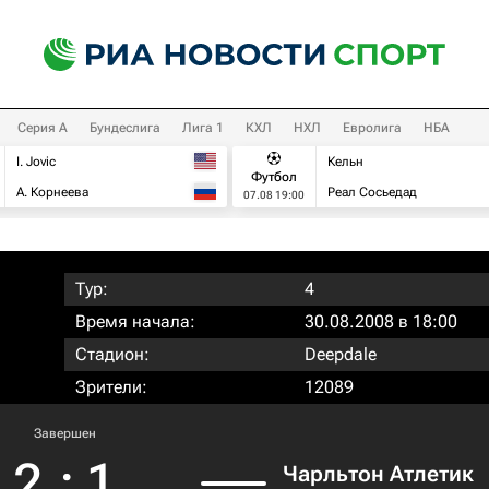
Серия А
Бундеслига
Лига 1
КХЛ
НХЛ
Евролига
НБА
I. Jovic
Кельн
Футбол
А. Корнеева
Реал Сосьедад
07.08 19:00
Тур:
4
Время начала:
30.08.2008 в 18:00
Стадион:
Deepdale
Зрители:
12089
Завершен
2
:
1
Чарльтон Атлетик