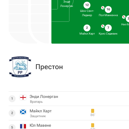
Энди
12
Лонерган
16
Шон Сент-
Леджер
Пол Маккенна
Нил 
2
7
Майкл Харт
Крис Седжвик
Престон
Энди Лонерган
1
Вратарь
Майкл Харт
2
86‎’‎
Защитник
Юл Мавене
5