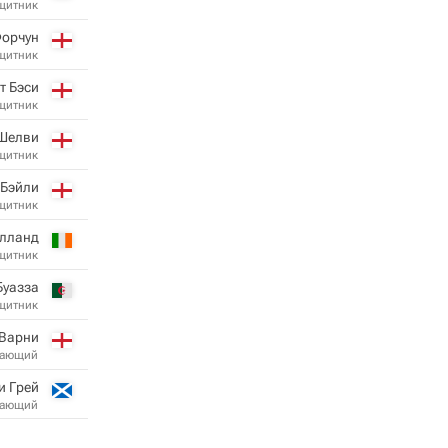
щитник
орчун
щитник
т Бэси
щитник
Шелви
щитник
 Бэйли
щитник
олланд
щитник
Буазза
щитник
Варни
дающий
и Грей
дающий