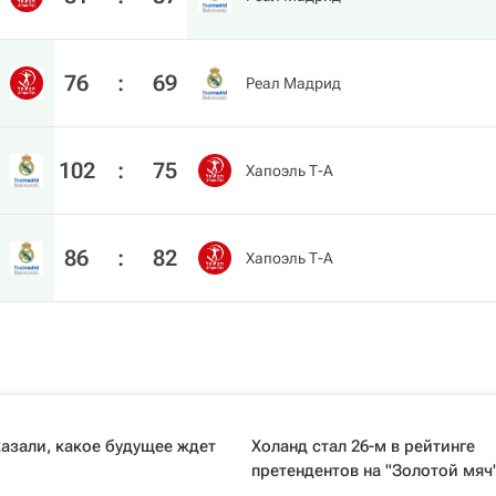
76
:
69
Реал Мадрид
102
:
75
Хапоэль Т-А
86
:
82
Хапоэль Т-А
азали, какое будущее ждет
Холанд стал 26-м в рейтинге
претендентов на "Золотой мяч