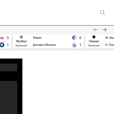
5
0
Факел
М. Ан
Футбол
Теннис
1
1
Динамо Москва
К. Пл
Завершен
Завершен