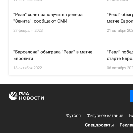
"Реал" хочет заполучить тренера
"Реал" обыг
"Зенита", сообщают СМИ
матче Евро
27 февраля 2023
21 октября 20
"Барселона" обыграла "Реал" в матче
"Реал" побе
Евролиги
старте Евро
13 октября 2022
06 октября 20
Футбол
Фигурное катание
Б
Спецпроекты
Рекла