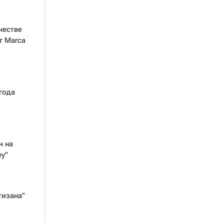
честве
т Marca
года
ч на
у"
тизана"