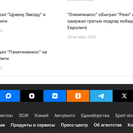
рал "Црвену Звезду" в
"Олимпиакос" обыграл "Реал" 
лиги
одержал третью подряд побед
Евролиге
22
20 октября 2022
дил "Панатинаикос" на
лиги
22
иатлон
ЗОЖ
Хоккей
Авто/мото
Единоборства
Sport sto
ма
Продукты и сервисы
Пресс-центр
Об агентстве
Ко