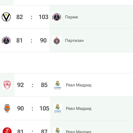
82
:
103
Париж
81
:
90
Партизан
92
:
85
Реал Мадрид
90
:
105
Реал Мадрид
81
:
87
Реал Мадрид