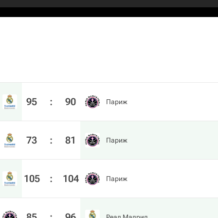
95
:
90
Париж
73
:
81
Париж
105
:
104
Париж
85
:
96
Реал Мадрид