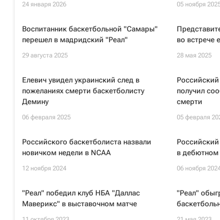
24 января 2026
05 ноября 202
Воспитанник баскетбольной "Самары"
Представит
перешел в мадридский "Реал"
во встрече 
29 августа 2025
28 мая 2025
Елевич увидел украинский след в
Российский
пожеланиях смерти баскетболисту
получил со
Демину
смерти
06 февраля 2025
05 февраля 20
Российского баскетболиста назвали
Российский
новичком недели в NCAA
в дебютном
12 ноября 2024
06 ноября 202
"Реал" победил клуб НБА "Даллас
"Реал" обыг
Маверикс" в выставочном матче
баскетболь
11 октября 2023
21 мая 2023