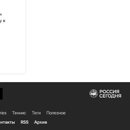
и
у в
ries
Теннис
Теги
Полезное
нтакты
RSS
Архив