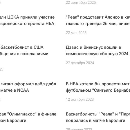
5
22 сентября 2025
ели ЦСКА приняли участие
"Реал" представит Алонсо в ка
европейского проекта НБА
главного тренера 26 мая, пише
22 мая 2025
 баскетболист в США
Дэвис и Винисиус вошли в
общения с пожеланиями
символическую сборную 2024 
27 декабря 2024
25
 гигант оформил дабл-дабл
В НБА хотели бы провести мат
 матче в NCAA
футбольном "Сантьяго Бернабе
4
12 октября 2023
рал "Олимпиакос" в финале
Баскетболисты "Реала" и "Пар
ной Евролиги
подрались в матче Евролиги
28 апреля 2023