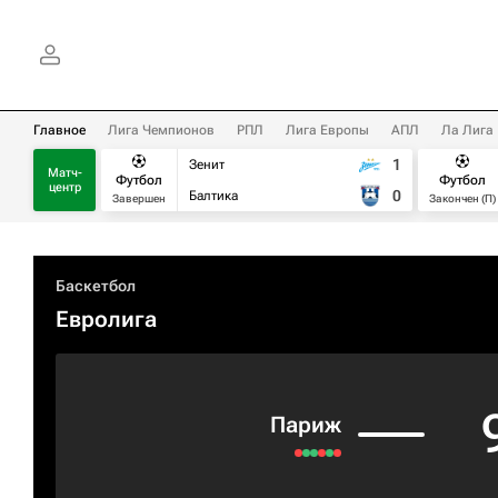
Главное
Лига Чемпионов
РПЛ
Лига Европы
АПЛ
Ла Лига
1
Зенит
Матч-
Футбол
Футбол
центр
0
Балтика
Завершен
Закончен (П)
Баскетбол
Евролига
Париж