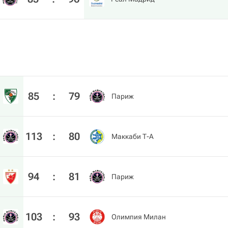
85
:
79
Париж
113
:
80
Маккаби Т-А
94
:
81
Париж
103
:
93
Олимпия Милан