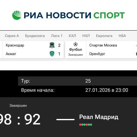
Серия А
Бундеслига
Лига 1
КХЛ
НХЛ
Евролига
НБА
2
Краснодар
Спартак Москва
Футбол
1
Ахмат
Оренбург
Завершен
Тур:
25
Время начала:
27.01.2026 в 23:00
Завершен
98
:
92
Реал Мадрид