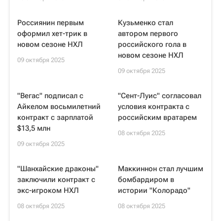
Россиянин первым
Кузьменко стал
оформил хет-трик в
автором первого
новом сезоне НХЛ
российского гола в
новом сезоне НХЛ
09 октября 2025
09 октября 2025
"Вегас" подписал с
"Сент-Луис" согласовал
Айкелом восьмилетний
условия контракта с
контракт с зарплатой
российским вратарем
$13,5 млн
08 октября 2025
09 октября 2025
"Шанхайские драконы"
Маккиннон стал лучшим
заключили контракт с
бомбардиром в
экс-игроком НХЛ
истории "Колорадо"
08 октября 2025
08 октября 2025