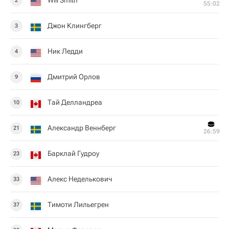
Will Smith
2
55:02
Джон Клингберг
3
Ник Ледди
4
Дмитрий Орлов
9
Тай Делландреа
10
Александр Веннберг
21
26:59
Барклай Гудроу
23
Алекс Неделькович
33
Тимоти Лильегрен
37