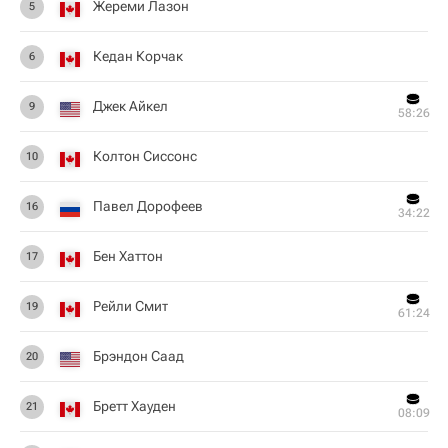
Жереми Лазон
5
Кедан Корчак
6
Джек Айкел
9
58:26
Колтон Сиссонс
10
Павел Дорофеев
16
34:22
Бен Хаттон
17
Рейли Смит
19
61:24
Брэндон Саад
20
Бретт Хауден
21
08:09