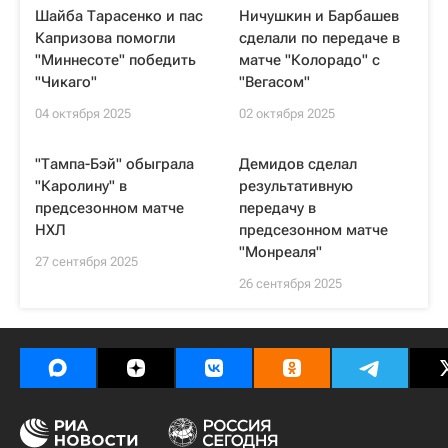
Шайба Тарасенко и пас
Ничушкин и Барбашев
Капризова помогли
сделали по передаче в
"Миннесоте" победить
матче "Колорадо" с
"Чикаго"
"Вегасом"
04 октября 2025
02 октября 2025
"Тампа-Бэй" обыграла
Демидов сделал
"Каролину" в
результативную
предсезонном матче
передачу в
НХЛ
предсезонном матче
"Монреаля"
27 сентября 2025
26 сентября 2025