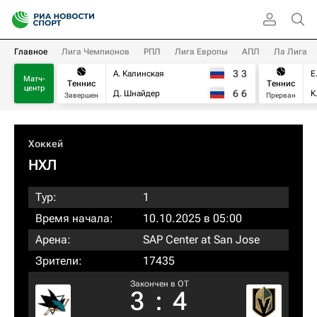
Главное
Лига Чемпионов
РПЛ
Лига Европы
АПЛ
Ла Лига
3
3
А. Калинская
Е
Матч-
Теннис
Теннис
центр
6
6
Д. Шнайдер
К
Завершен
Прерван
Хоккей
НХЛ
Тур:
1
Время начала:
10.10.2025 в 05:00
Арена:
SAP Center at San Jose
Зрители:
17435
Закончен в OT
3
:
4