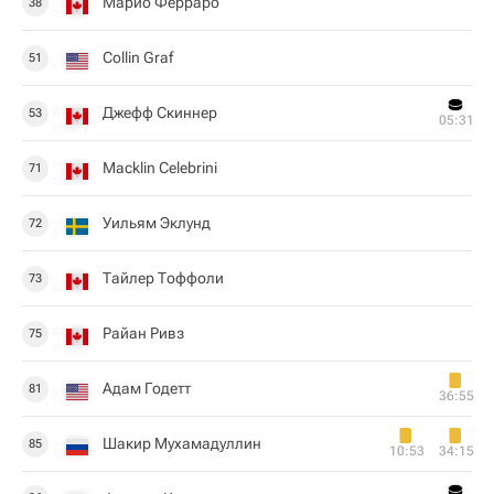
Марио Ферраро
38
Collin Graf
51
Джефф Скиннер
53
05:31
Macklin Celebrini
71
Уильям Эклунд
72
Тайлер Тоффоли
73
Райан Ривз
75
Адам Годетт
81
36:55
Шакир Мухамадуллин
85
10:53
34:15