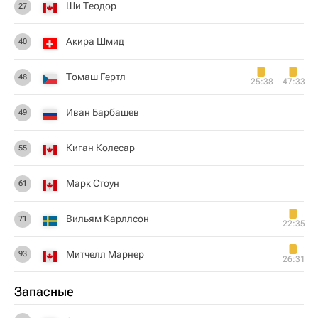
Ши Теодор
27
Акира Шмид
40
Томаш Гертл
48
25:38
47:33
Иван Барбашев
49
Киган Колесар
55
Марк Стоун
61
Вильям Карллсон
71
22:35
Митчелл Марнер
93
26:31
Запасные