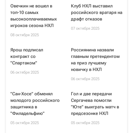
Овечкин не вошел в
Клуб НХЛ выставил
топ-10 самых
российского вратаря на
высокооплачиваемых
драфт отказов
игроков сезона НХЛ
07 октября 2025
08 октября 2025
Ярош подписал
Россиянина назвали
контракт со
главным претендентом
"Спартаком"
на приз лучшему
новичку в НХЛ
06 октября 2025
06 октября 2025
"Сан-Хосе" обменял
Гол и две передачи
молодого российского
Сергачева помогли
защитника в
"Юте" выиграть матч в
"Филадельфию"
предсезонке НХЛ
05 октября 2025
05 октября 2025