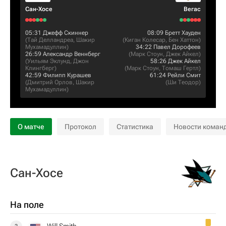
Сан-Хосе
Вегас
05:31
Джефф Скиннер
08:09
Бретт Хауден
(
Тай Делландреа
,
Шакир
(
Киган Колесар
,
Бен Хаттон
)
Мухамадуллин
)
34:22
Павел Дорофеев
26:59
Александр Веннберг
(
Марк Стоун
,
Джек Айкел
)
(
Уильям Эклунд
,
Джон
58:26
Джек Айкел
Клингберг
)
(
Марк Стоун
,
Томаш Гертл
)
42:59
Филипп Курашев
61:24
Рейли Смит
(
Дмитрий Орлов
,
Шакир
(
Ши Теодор
)
Мухамадуллин
)
О матче
Протокол
Статистика
Новости коман
Сан-Хосе
На поле