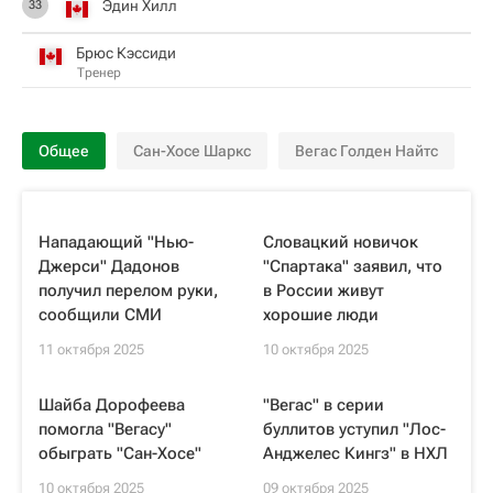
Эдин Хилл
33
Брюс Кэссиди
Тренер
Общее
Сан-Хосе Шаркс
Вегас Голден Найтс
Нападающий "Нью-
Словацкий новичок
Джерси" Дадонов
"Спартака" заявил, что
получил перелом руки,
в России живут
сообщили СМИ
хорошие люди
11 октября 2025
10 октября 2025
Шайба Дорофеева
"Вегас" в серии
помогла "Вегасу"
буллитов уступил "Лос-
обыграть "Сан-Хосе"
Анджелес Кингз" в НХЛ
10 октября 2025
09 октября 2025