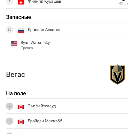
Филипп Курашев
96
42:59
Запасные
Ярослав Аскаров
30
Ryan Warsofsky
Тренер
Вегас
На поле
Зак Уайтклауд
2
Брэйден Макнэбб
3