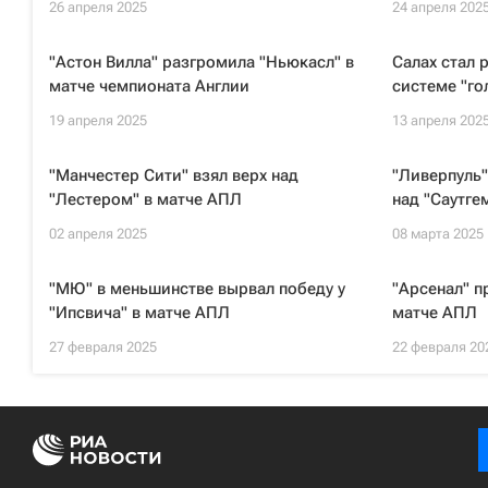
26 апреля 2025
24 апреля 202
"Астон Вилла" разгромила "Ньюкасл" в
Салах стал
матче чемпионата Англии
системе "го
19 апреля 2025
13 апреля 202
"Манчестер Сити" взял верх над
"Ливерпуль"
"Лестером" в матче АПЛ
над "Саутге
02 апреля 2025
08 марта 2025
"МЮ" в меньшинстве вырвал победу у
"Арсенал" п
"Ипсвича" в матче АПЛ
матче АПЛ
27 февраля 2025
22 февраля 20