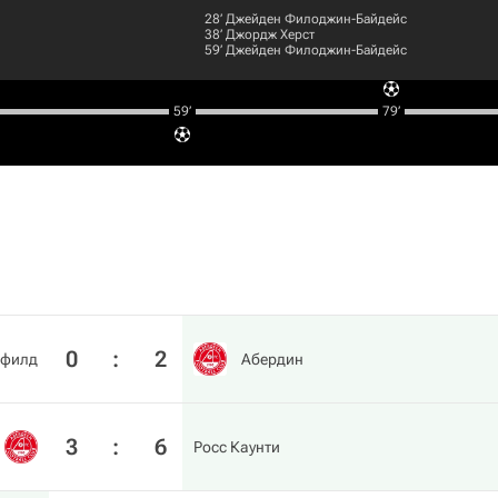
28‎’‎
Джейден Филоджин-Байдейс
38‎’‎
Джордж Херст
59‎’‎
Джейден Филоджин-Байдейс
59‎’‎
79‎’‎
0
:
2
филд
Абердин
3
:
6
Росс Каунти