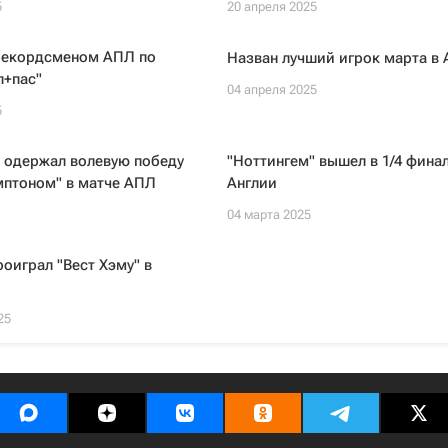
5
20 апреля 2025
 рекордсменом АПЛ по
Назван лучший игрок марта в
л+пас"
04 апреля 2025
5
 одержал волевую победу
"Ноттингем" вышел в 1/4 фина
мптоном" в матче АПЛ
Англии
04 марта 2025
роиграл "Вест Хэму" в
25