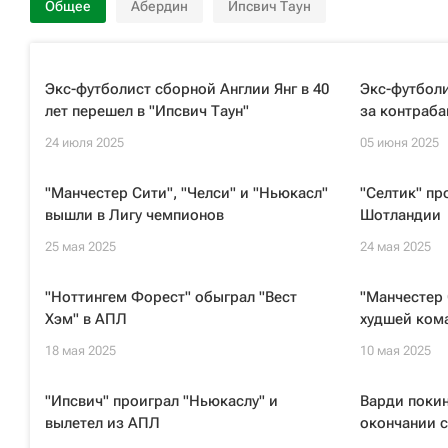
Общее
Абердин
Ипсвич Таун
Экс-футболист сборной Англии Янг в 40
Экс-футболи
лет перешел в "Ипсвич Таун"
за контраба
24 июля 2025
05 июня 2025
"Манчестер Сити", "Челси" и "Ньюкасл"
"Селтик" пр
вышли в Лигу чемпионов
Шотландии
25 мая 2025
24 мая 2025
"Ноттингем Форест" обыграл "Вест
"Манчестер 
Хэм" в АПЛ
худшей ком
18 мая 2025
10 мая 2025
"Ипсвич" проиграл "Ньюкаслу" и
Варди покин
вылетел из АПЛ
окончании 