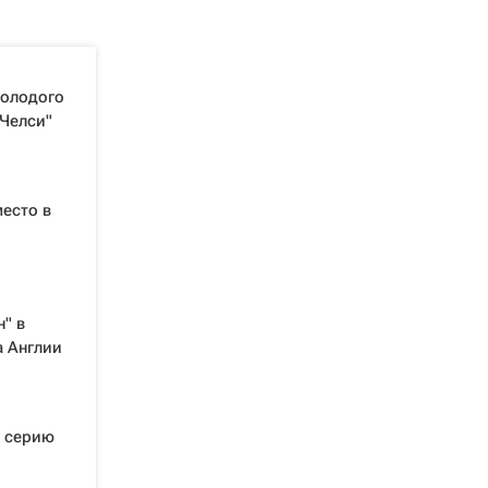
молодого
"Челси"
место в
" в
а Англии
л серию