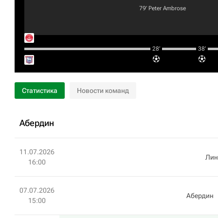
79‎’‎
Peter Ambrose
28‎’‎
38‎’‎
Статистика
Новости команд
Абердин
11.07.2026
Лин
16:00
07.07.2026
Абердин
15:00