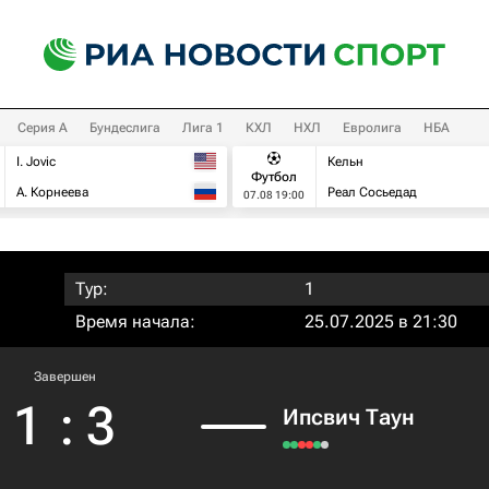
Серия А
Бундеслига
Лига 1
КХЛ
НХЛ
Евролига
НБА
I. Jovic
Кельн
Футбол
А. Корнеева
Реал Сосьедад
07.08 19:00
Тур:
1
Время начала:
25.07.2025 в 21:30
Завершен
1
:
3
Ипсвич Таун