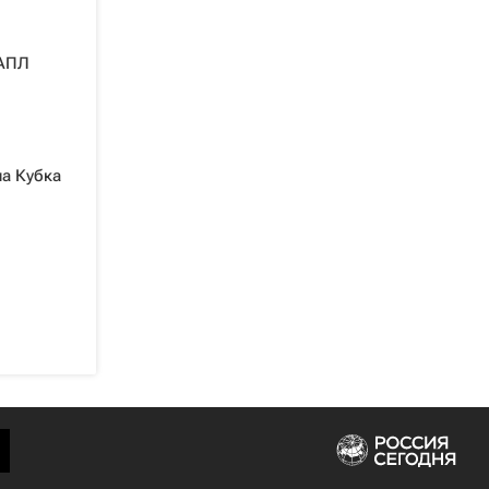
 АПЛ
ла Кубка