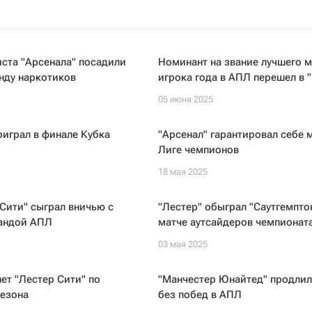
ста "Арсенала" посадили
Номинант на звание лучшего 
нду наркотиков
игрока года в АПЛ перешел в 
05 июня 2025
оиграл в финале Кубка
"Арсенал" гарантировал себе 
Лиге чемпионов
18 мая 2025
Сити" сыграл вничью с
"Лестер" обыграл "Саутгемптон
андой АПЛ
матче аутсайдеров чемпионат
03 мая 2025
ет "Лестер Сити" по
"Манчестер Юнайтед" продли
сезона
без побед в АПЛ