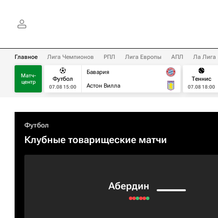
Главное
Лига Чемпионов
РПЛ
Лига Европы
АПЛ
Ла Лига
Бавария
Матч-
Футбол
Теннис
центр
Астон Вилла
07.08 15:00
07.08 18:00
Футбол
Клубные товарищеские матчи
Абердин