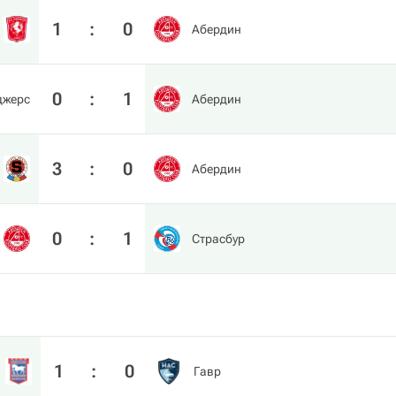
1
:
0
Абердин
0
:
1
джерс
Абердин
3
:
0
Абердин
0
:
1
Страсбур
1
:
0
Гавр