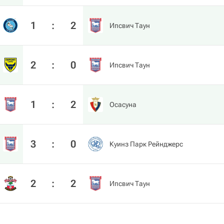
1
:
2
Ипсвич Таун
2
:
0
Ипсвич Таун
1
:
2
Осасуна
3
:
0
Куинз Парк Рейнджерс
2
:
2
Ипсвич Таун