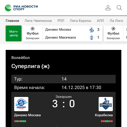
Главное
Лига Чемпионов
РПЛ
Лига Европы
АПЛ
Ла Лига
3
Динамо Москва
Матч-
Футбол
Футбол
центр
1
Динамо Махачкала
Завершен
Завершен
Волейбол
Суперлига (ж)
Тур:
14
Время начала:
14.12.2025 в 17:30
Завершен
3
:
0
Динамо Москва
Корабелка