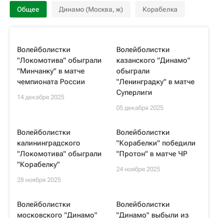
Общее
Динамо (Москва, ж)
Корабелка
Волейболистки
Волейболистки
"Локомотива" обыграли
казанского "Динамо"
"Минчанку" в матче
обыграли
чемпионата России
"Ленинградку" в матче
Суперлиги
14 декабря 2025
05 декабря 2025
Волейболистки
Волейболистки
калининградского
"Корабелки" победили
"Локомотива" обыграли
"Протон" в матче ЧР
"Корабелку"
24 ноября 2025
28 ноября 2025
Волейболистки
Волейболистки
московского "Динамо"
"Динамо" выбыли из