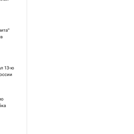
ита"
 в
л 13-ю
России
ло
бка