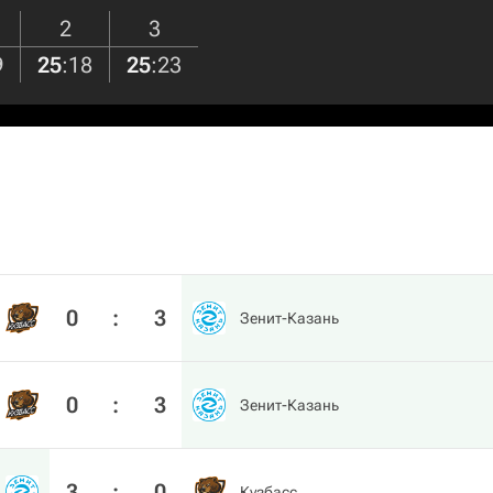
2
3
9
25
:
18
25
:
23
0
:
3
Зенит-Казань
0
:
3
Зенит-Казань
3
:
0
Кузбасс