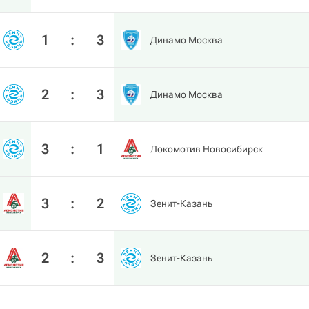
1
:
3
Динамо Москва
2
:
3
Динамо Москва
3
:
1
Локомотив Новосибирск
3
:
2
Зенит-Казань
2
:
3
Зенит-Казань