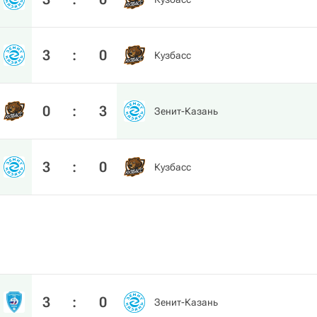
3
:
0
Кузбасс
0
:
3
Зенит-Казань
3
:
0
Кузбасс
3
:
0
Зенит-Казань