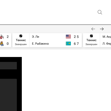
2
2
5
Э. Ли
М. Ан
Теннис
Теннис
0
6
7
Е. Рыбакина
Л. Фе
Завершен
Завершен