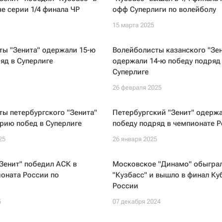
е серии 1/4 финала ЧР
офф Суперлиги по волейболу
15 марта 2025
ты "Зенита" одержали 15-ю
Волейболисты казанского "Зен
яд в Суперлиге
одержали 14-ю победу подряд
Суперлиге
26 февраля 2025
ы петербургского "Зенита"
Петербургский "Зенит" одержа
рию побед в Суперлиге
победу подряд в чемпионате 
25
26 января 2025
Зенит" победил АСК в
Московское "Динамо" обыгра
оната России по
"Кузбасс" и вышло в финал Ку
России
5
07 декабря 2024