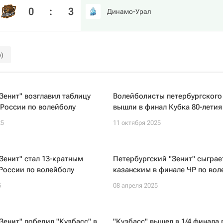
0
:
3
Динамо-Урал
)
Зенит" возглавил таблицу
Волейболисты петербургского 
России по волейболу
вышли в финал Кубка 80-лети
25
11 октября 2025
Зенит" стал 13-кратным
Петербургский "Зенит" сыграе
России по волейболу
казанским в финале ЧР по вол
5
08 апреля 2025
Зенит" победил "Кузбасс" в
"Кузбасс" вышел в 1/4 финала 