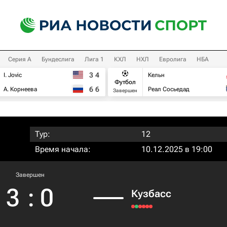
Серия А
Бундеслига
Лига 1
КХЛ
НХЛ
Евролига
НБА
3
4
I. Jovic
Кельн
Футбол
6
6
А. Корнеева
Реал Сосьедад
Завершен
Тур:
12
Время начала:
10.12.2025 в 19:00
Завершен
3
:
0
Кузбасс