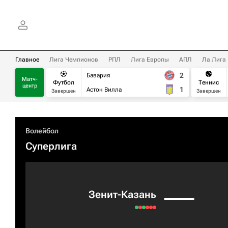
Главное
Лига Чемпионов
РПЛ
Лига Европы
АПЛ
Ла Лига
2
Бавария
Матч-
Футбол
Теннис
центр
1
Астон Вилла
Завершен
Завершен
Волейбол
Суперлига
Зенит-Казань