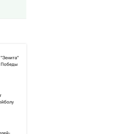
"Зенита"
я Победы
т
ейболу
плей-