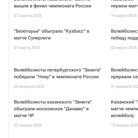
вышли в финал чемпионата России
первом матч
07 апреля 2025
19 марта 2025
"Белогорье" обыграло "Кузбасс" в
Волейболис
матче Суперлиги
победу подр
07 марта 2025
02 марта 2025
Волейболисты петербургского "Зенита"
Волейболист
победили "Нову" в чемпионате России
прервали се
08 февраля 2025
01 февраля 20
Волейболисты казанского "Зенита"
Казанский "
обыграли московское "Динамо" в
матче чемпи
матче ЧР
волейболу
25 января 2025
19 января 202