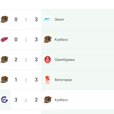
0
:
3
Зенит
0
:
3
Кузбасс
2
:
3
Оренбуржье
1
:
3
Белогорье
3
:
2
Кузбасс