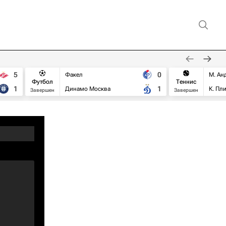
5
0
Факел
М. Ан
Футбол
Теннис
1
1
Динамо Москва
К. Пл
Завершен
Завершен