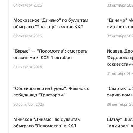
04 октября 2025
03 октября 20
Московское "Динамо" по буллитам
"Динамо" М
обыграло "Трактор" в матче КХЛ
смотреть он
02 октября 2025
02 октября 20
"Барыс" — "Локомотив": смотреть
Исаева, Дро
онлайн матч КХЛ 1 октября
Федорова п
хоккеистам
01 октября 2025
01 октября 20
"Обольщаться не будем": Жамнов о
"Спартак" о
победе над "Трактором"
серию дома
30 сентября 2025
30 сентября 2
Минское "Динамо" по буллитам
Шатаут Шила
обыграло "Локомотив" в КХЛ
"Адмирал" в