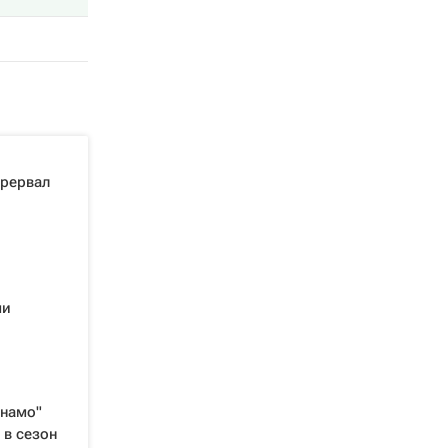
прервал
ми
инамо"
в сезон