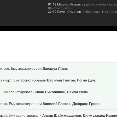
01:12
Максим Мухаметов
(
Динмухамед Каирж
Шайхмедденов
)
32:59
Семен Симонов
(
Рейли Уолш
,
Иван Ник
ктор
). Ему ассистировал
Джошуа Ливо
.
рактор
). Ему ассистировали
Василий Глотов
,
Логан Дэй
.
). Ему ассистировали
Иван Николишин
,
Рейли Уолш
.
тор
). Ему ассистировали
Василий Глотов
,
Джордан Гросс
.
рыс
). Ему ассистировали
Ансар Шайхмедденов
,
Динмухамед Каир