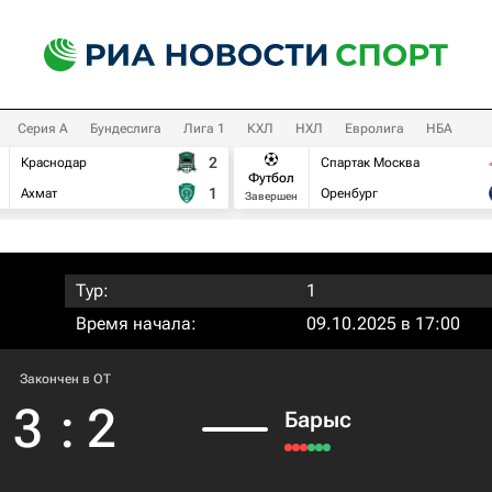
Серия А
Бундеслига
Лига 1
КХЛ
НХЛ
Евролига
НБА
2
Краснодар
Спартак Москва
Футбол
1
Ахмат
Оренбург
Завершен
Тур:
1
Время начала:
09.10.2025 в 17:00
Закончен в OT
3
:
2
Барыс