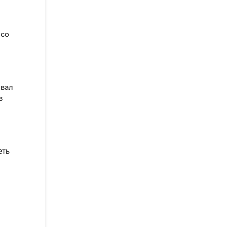
 со
овал
в
еть