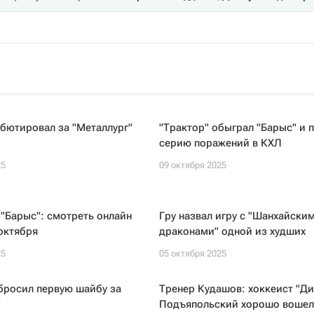
бютировал за "Металлург"
"Трактор" обыграл "Барыс" и 
серию поражений в КХЛ
25
09 октября 2025
"Барыс": смотреть онлайн
Гру назвал игру с "Шанхайски
октября
драконами" одной из худших
25
05 октября 2025
бросил первую шайбу за
Тренер Кудашов: хоккеист "Д
"
Подъяпольский хорошо вошел 