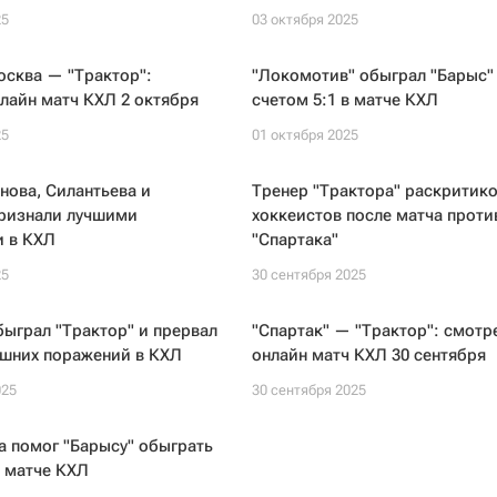
25
03 октября 2025
осква — "Трактор":
"Локомотив" обыграл "Барыс"
лайн матч КХЛ 2 октября
счетом 5:1 в матче КХЛ
25
01 октября 2025
нова, Силантьева и
Тренер "Трактора" раскритик
ризнали лучшими
хоккеистов после матча проти
и в КХЛ
"Спартака"
25
30 сентября 2025
быграл "Трактор" и прервал
"Спартак" — "Трактор": смотр
шних поражений в КХЛ
онлайн матч КХЛ 30 сентября
025
30 сентября 2025
 помог "Барысу" обыграть
 матче КХЛ