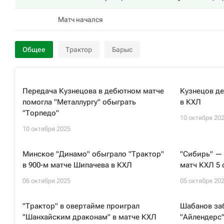
Матч начался
Общее
Трактор
Барыс
Передача Кузнецова в дебютном матче
Кузнецов де
помогла "Металлургу" обыграть
в КХЛ
"Торпедо"
10 октября 20
10 октября 2025
Минское "Динамо" обыграло "Трактор"
"Сибирь" — 
в 900-м матче Шипачева в КХЛ
матч КХЛ 5 
06 октября 2025
05 октября 20
"Трактор" в овертайме проиграл
Шабанов за
"Шанхайским драконам" в матче КХЛ
"Айлендерс