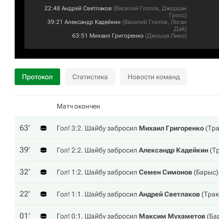
22:48
Андрей Светлаков
(
Василий Глотов
,
Джордан
Гросс
)
39:21
Александр Кадейкин
(
Василий Глотов
,
Логан
Дэй
)
63:51
Михаил Григоренко
(
Джошуа Ливо
)
Протокол
Статистика
Новости команд
Матч окончен
63‎’‎
Гол! 3:2. Шайбу забросил
Михаил Григоренко
(
Тра
39‎’‎
Гол! 2:2. Шайбу забросил
Александр Кадейкин
(
Т
32‎’‎
Гол! 1:2. Шайбу забросил
Семен Симонов
(
Барыс
22‎’‎
Гол! 1:1. Шайбу забросил
Андрей Светлаков
(
Трак
01‎’‎
Гол! 0:1. Шайбу забросил
Максим Мухаметов
(
Ба