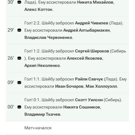
30‎’‎
Лада
). Ему ассистировали
Никита Михайлов
,
Алекс Коттон
.
Гол! 2:2. Шайбу забросил
Андрей Чивилев
(
Лада
).
29‎’‎
Ему ассистировали
Андрей Алтыбармакян
,
Владислав Червоненко
.
Гол! 1:2. Шайбу забросил
Сергей Широков
(
Сибирь
26‎’‎
). Ему ассистировали
Алексей Яковлев
,
Архип Неколенко
.
Гол! 1:1. Шайбу забросил
Райли Савчук
(
Лада
). Ему
09‎’‎
ассистировали
Иван Бочаров
,
Мак Холлоуэлл
.
Гол! 0:1. Шайбу забросил
Скотт Уилсон
(
Сибирь
).
00‎’‎
Ему ассистировали
Никита Сошников
,
Владимир Ткачев
.
Матч начался