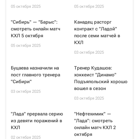
05 октября 2025
05 октября 2025
"Сибирь" — "Барыс":
Канадец расторг
смотреть онлайн матч
контракт с "Ладой"
КХЛ 5 октября
после семи матчей в
КХЛ
05 октября 2025
03 октября 2025
Буцаева назначили на
Тренер Кудашов:
пост главного тренера
хоккеист "Динамо"
"Сибири"
Подъяпольский хорошо
вошел в сезон
03 октября 2025
03 октября 2025
"Лада" прервала серию
"Нефтехимик" —
из девяти поражений в
"Лада": смотреть
КХЛ
онлайн матч КХЛ 2
октября
02 октября 2025