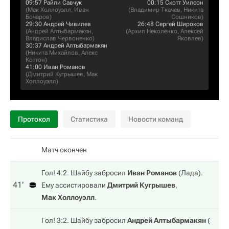
09:57
Райли Савчук
00:15
Скотт Уилсон
(
Мак Холлоуэлл
,
Иван
(
Владимир Ткачев
,
Никита
Бочаров
)
Сошников
)
29:30
Андрей Чивилев
26:48
Сергей Широков
(
Андрей Алтыбармакян
,
(
Архип Неколенко
,
Алексей
Владислав Червоненко
)
Яковлев
)
30:37
Андрей Алтыбармакян
(
Никита Михайлов
,
Алекс
Коттон
)
41:00
Иван Романов
(
Дмитрий Кугрышев
,
Мак
Холлоуэлл
)
Протокол
Статистика
Новости команд
Матч окончен
Гол! 4:2. Шайбу забросил
Иван Романов
(
Лада
).
41‎’‎
Ему ассистировали
Дмитрий Кугрышев
,
Мак Холлоуэлл
.
Гол! 3:2. Шайбу забросил
Андрей Алтыбармакян
(