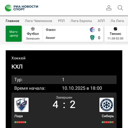
Главное
Лига Чемпионов
РПЛ
Лига Европы
АПЛ
Ла Лига
0
Факел
Матч-
Футбол
Теннис
центр
0
Ахмат
Завершен
11.08 02:00
Хоккей
КХЛ
Тур:
1
Время начала:
10.10.2025 в 18:00
Завершен
4
:
2
Лада
Сибирь