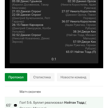
05:08
Денис Гурьянов
02:30
Даниил Орлов
(
Кирилл Долженков
,
Тахир
(
Никита Коростелев
,
Адам
Мингачев
)
Ружичка
)
21:03
Даниэл Спронг
27:07
Никита Коростелев
22:08
Даниэл Спронг
(
Даниил Орлов
,
Павел
(
Дмитрий Бучельников
,
Ретт
Порядин
)
Гарднер
)
36:07
Никита Коростелев
26:15
Павел Карнаухов
(
Адам Ружичка
,
Герман
(
Дмитрий Саморуков
,
Колби
Рубцов
)
Уильямс
)
38:34
Джоуи Кин
32:52
Даниэл Спронг
(
Нэйтан Тодд
,
Михаил
(
Николай Коваленко
,
Денис
Мальцев
)
Зернов
)
57:59
Джоуи Кин
(
Адам Ружичка
,
Герман
Рубцов
)
65:01
Нэйтан Тодд
(П)
0
:
1
Протокол
Статистика
Новости команд
Матч окончен
Гол! 5:6. Буллит реализовал
Нэйтан Тодд
(
65‎’‎