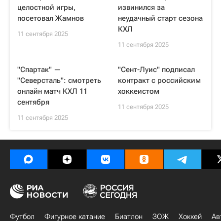
целостной игры,
извинился за
посетовал Жамнов
неудачный старт сезона
КХЛ
11 сентября 2025
11 сентября 2025
"Спартак" —
"Сент-Луис" подписал
"Северсталь": смотреть
контракт с российским
онлайн матч КХЛ 11
хоккеистом
сентября
11 сентября 2025
11 сентября 2025
Футбол
Фигурное катание
Биатлон
ЗОЖ
Хоккей
Ав