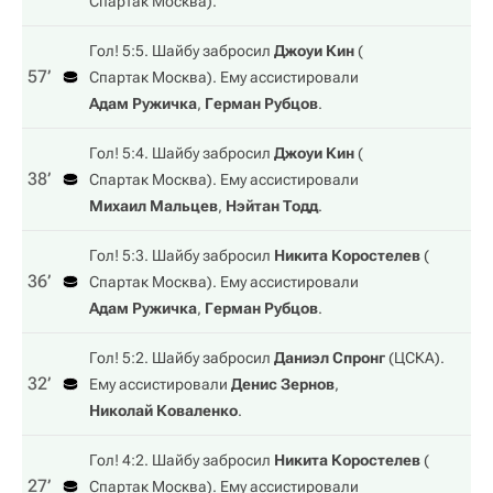
Спартак Москва
).
Гол! 5:5. Шайбу забросил
Джоуи Кин
(
57‎’‎
Спартак Москва
). Ему ассистировали
Адам Ружичка
,
Герман Рубцов
.
Гол! 5:4. Шайбу забросил
Джоуи Кин
(
38‎’‎
Спартак Москва
). Ему ассистировали
Михаил Мальцев
,
Нэйтан Тодд
.
Гол! 5:3. Шайбу забросил
Никита Коростелев
(
36‎’‎
Спартак Москва
). Ему ассистировали
Адам Ружичка
,
Герман Рубцов
.
Гол! 5:2. Шайбу забросил
Даниэл Спронг
(
ЦСКА
).
32‎’‎
Ему ассистировали
Денис Зернов
,
Николай Коваленко
.
Гол! 4:2. Шайбу забросил
Никита Коростелев
(
27‎’‎
Спартак Москва
). Ему ассистировали