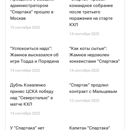
администратором
командное собрание
"Спартака" прошло в
после третьего
Москве
поражения на старте
КХЛ
15 сентября 2025
14 сентября 2025
"Успокоиться надо":
"Как коты сытые":
Жамнов высказался об
Жамнов недоволен
игре Тодда и Порядина
хоккеистами "Спартака"
14 сентября 2025
14 сентября 2025
Дубль Коваленко
"Спартак" продлил
принес ЦСКА победу
контракт с Мальцевым
над "Северсталью" в
12 сентября 2025
матче КХЛ
14 сентября 2025
У "Спартака" нет
Капитан "Спартака"