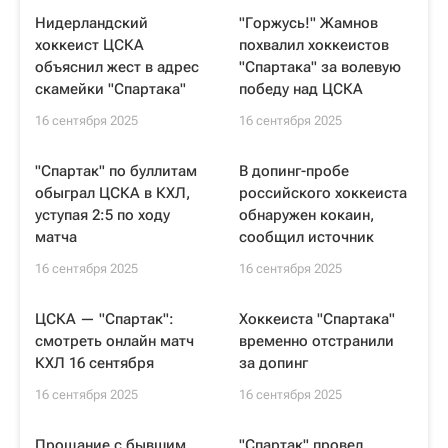
Нидерландский
"Горжусь!" Жамнов
хоккеист ЦСКА
похвалил хоккеистов
объяснил жест в адрес
"Спартака" за волевую
скамейки "Спартака"
победу над ЦСКА
16 сентября 2025
16 сентября 2025
"Спартак" по буллитам
В допинг-пробе
обыграл ЦСКА в КХЛ,
российского хоккеиста
уступая 2:5 по ходу
обнаружен кокаин,
матча
сообщил источник
16 сентября 2025
16 сентября 2025
ЦСКА — "Спартак":
Хоккеиста "Спартака"
смотреть онлайн матч
временно отстранили
КХЛ 16 сентября
за допинг
16 сентября 2025
16 сентября 2025
Прощание с бывшим
"Спартак" провел