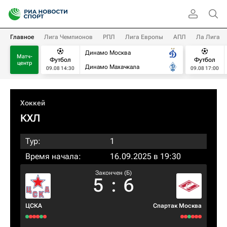
Главное
Лига Чемпионов
РПЛ
Лига Европы
АПЛ
Ла Лига
Динамо Москва
Матч-
Футбол
Футбол
центр
Динамо Махачкала
09.08 14:30
09.08 17:00
Хоккей
КХЛ
Тур:
1
Время начала:
16.09.2025 в 19:30
Закончен (Б)
5
:
6
ЦСКА
Спартак Москва