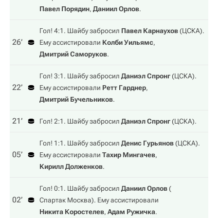
Павел Порядин
,
Даниил Орлов
.
Гол! 4:1. Шайбу забросил
Павел Карнаухов
(
ЦСКА
).
26‎’‎
Ему ассистировали
Колби Уильямс
,
Дмитрий Саморуков
.
Гол! 3:1. Шайбу забросил
Даниэл Спронг
(
ЦСКА
).
22‎’‎
Ему ассистировали
Ретт Гарднер
,
Дмитрий Бучельников
.
21‎’‎
Гол! 2:1. Шайбу забросил
Даниэл Спронг
(
ЦСКА
).
Гол! 1:1. Шайбу забросил
Денис Гурьянов
(
ЦСКА
).
05‎’‎
Ему ассистировали
Тахир Мингачев
,
Кирилл Долженков
.
Гол! 0:1. Шайбу забросил
Даниил Орлов
(
02‎’‎
Спартак Москва
). Ему ассистировали
Никита Коростелев
,
Адам Ружичка
.