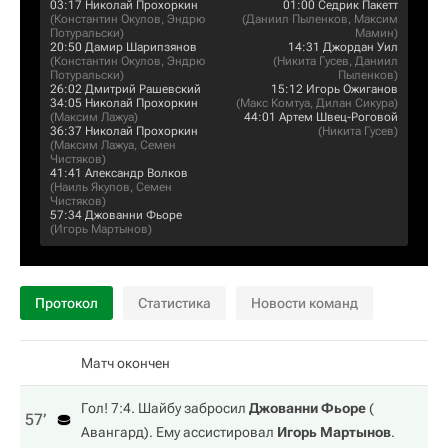
03:17
Николай Прохоркин
01:00
Седрик Пакетт
(
Константин Окулов
,
Эндрю
(
Даниил Пыленков
,
Максим
Потуральски
)
Мамин
)
20:50
Дамир Шарипзянов
14:31
Джордан Уил
(
Константин Окулов
,
Эндрю
(
Никита Гусев
,
Даниил
Потуральски
)
Пыленков
)
26:02
Дмитрий Рашевский
15:12
Игорь Ожиганов
34:05
Николай Прохоркин
(
Макс Комтуа
,
Дилан Сикура
)
(
Максим Лажуа
)
44:01
Артем Швец-Роговой
36:37
Николай Прохоркин
(
Никита Гусев
)
(
Максим Лажуа
,
Семен
Чистяков
)
41:41
Александр Волков
(
Наиль Якупов
,
Семен
Чистяков
)
57:34
Джованни Фьоре
(
Игорь Мартынов
)
Протокол
Статистика
Новости команд
Матч окончен
Гол! 7:4. Шайбу забросил
Джованни Фьоре
(
57‎’‎
Авангард
). Ему ассистировал
Игорь Мартынов
.