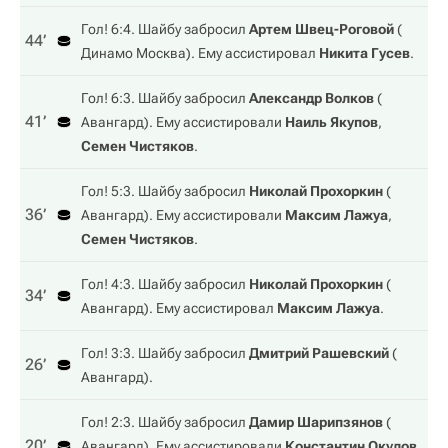
Гол! 6:4. Шайбу забросил
Артем Швец-Роговой
(
44‎’‎
Динамо Москва
). Ему ассистировал
Никита Гусев
.
Гол! 6:3. Шайбу забросил
Александр Волков
(
41‎’‎
Авангард
). Ему ассистировали
Наиль Якупов
,
Семен Чистяков
.
Гол! 5:3. Шайбу забросил
Николай Прохоркин
(
36‎’‎
Авангард
). Ему ассистировали
Максим Лажуа
,
Семен Чистяков
.
Гол! 4:3. Шайбу забросил
Николай Прохоркин
(
34‎’‎
Авангард
). Ему ассистировал
Максим Лажуа
.
Гол! 3:3. Шайбу забросил
Дмитрий Рашевский
(
26‎’‎
Авангард
).
Гол! 2:3. Шайбу забросил
Дамир Шарипзянов
(
20‎’‎
Авангард
). Ему ассистировали
Константин Окулов
,