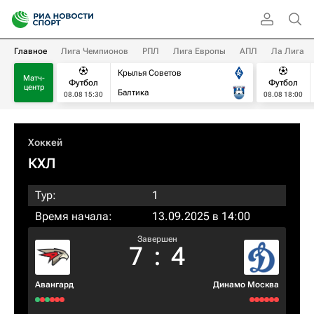
Главное
Лига Чемпионов
РПЛ
Лига Европы
АПЛ
Ла Лига
Крылья Советов
Матч-
Футбол
Футбол
центр
Балтика
08.08 15:30
08.08 18:00
Хоккей
КХЛ
Тур:
1
Время начала:
13.09.2025 в 14:00
Завершен
7
:
4
Авангард
Динамо Москва