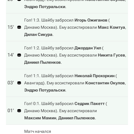
Эндрю Потуральски
.
Гол! 1:3. Шайбу забросил
Игорь Ожиганов
(
15‎’‎
Динамо Москва
). Ему ассистировали
Макс Комтуа
,
Дилан Сикура
.
Гол! 1:2. Шайбу забросил
Джордан Уил
(
14‎’‎
Динамо Москва
). Ему ассистировали
Никита Гусев
,
Даниил Пыленков
.
Гол! 1:1. Шайбу забросил
Николай Прохоркин
(
03‎’‎
Авангард
). Ему ассистировали
Константин Окулов
,
Эндрю Потуральски
.
Гол! 0:1. Шайбу забросил
Седрик Пакетт
(
01‎’‎
Динамо Москва
). Ему ассистировали
Максим Мамин
,
Даниил Пыленков
.
Матч начался