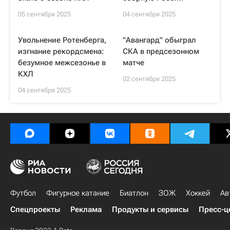
05 сентября 2025
04 сентября 2025
Увольнение Ротенберга,
"Авангард" обыграл
изгнание рекордсмена:
СКА в предсезонном
безумное межсезонье в
матче
КХЛ
02 сентября 2025
04 сентября 2025
Футбол
Фигурное катание
Биатлон
ЗОЖ
Хоккей
Ав
Спецпроекты
Реклама
Продукты и сервисы
Пресс-ц