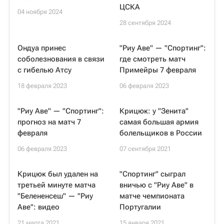
ЦСКА
04 ноября 2024
28 сентября 2024
Ондуа принес
"Риу Аве" — "Спортинг":
соболезнования в связи
где смотреть матч
с гибелью Атсу
Примейры 7 февраля
18 февраля 2023
06 февраля 2023
"Риу Аве" — "Спортинг":
Крицюк: у "Зенита"
прогноз на матч 7
самая большая армия
февраля
болельщиков в России
06 февраля 2023
07 сентября 2021
Крицюк был удален на
"Спортинг" сыграл
третьей минуте матча
вничью с "Риу Аве" в
"Белененсеш" — "Риу
матче чемпионата
Аве": видео
Португалии
21 марта 2021
15 января 2021