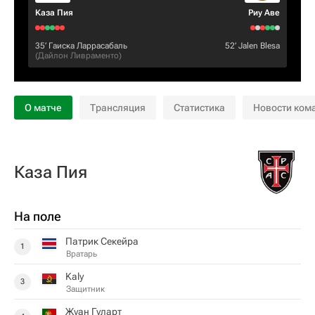
Каза Пия
Риу Аве
35‎’‎
Гаиска Ларрасабаль
52‎’‎
Jalen Blesa
(
Дайлон Ливраменто
)
О матче
Трансляция
Статистика
Новости ком
Каза Пия
На поле
Патрик Секейра
1
Вратарь
Kaly
3
Защитник
Жуан Гуларт