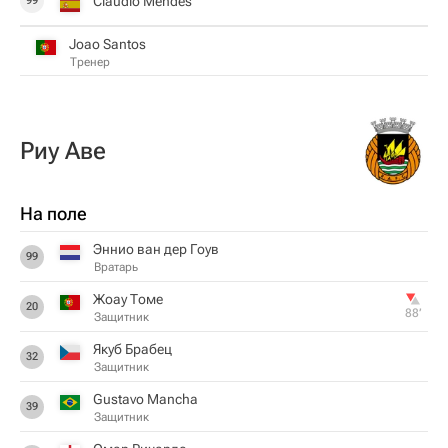
Claudio Mendes
99
Joao Santos
Тренер
Риу Аве
На поле
Эннио ван дер Гоув
99
Вратарь
Жоау Томе
20
88‎’‎
Защитник
Якуб Брабец
32
Защитник
Gustavo Mancha
39
Защитник