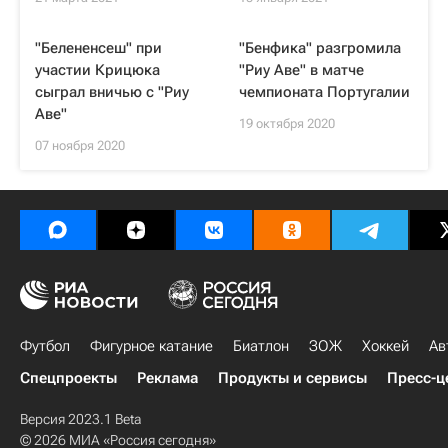
"Белененсеш" при
"Бенфика" разгромила
участии Крицюка
"Риу Аве" в матче
сыграл вничью с "Риу
чемпионата Португалии
Аве"
19 октября 2020
07 ноября 2020
Футбол
Фигурное катание
Биатлон
ЗОЖ
Хоккей
Ав
Спецпроекты
Реклама
Продукты и сервисы
Пресс-ц
Версия 2023.1 Beta
© 2026 МИА «Россия сегодня»