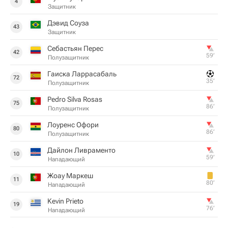
4
Защитник
Дэвид Соуза
43
Защитник
Себастьян Перес
42
59‎’‎
Полузащитник
Гаиска Ларрасабаль
72
35‎’‎
Полузащитник
Pedro Silva Rosas
75
86‎’‎
Полузащитник
Лоуренс Офори
80
86‎’‎
Полузащитник
Дайлон Ливраменто
10
59‎’‎
Нападающий
Жоау Маркеш
11
80‎’‎
Нападающий
Kevin Prieto
19
76‎’‎
Нападающий