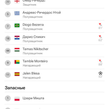
Омар Ричардс
77
Защитник
Андреас-Ричардос Нтой
5
Полузащитник
Diogo Bezerra
7
81‎’‎
Полузащитник
Дарио Спикич
18
62‎’‎
Полузащитник
Tamas Nikitscher
44
Полузащитник
Tamble Monteiro
9
88‎’‎
Нападающий
Jalen Blesa
11
52‎’‎
Нападающий
Запасные
Цзари Мишта
1