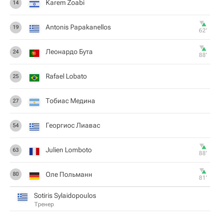
Karem Zoabi
14
Antonis Papakanellos
19
62‎’‎
Леонардо Бута
24
88‎’‎
Rafael Lobato
25
Тобиас Медина
27
Георгиос Лиавас
54
Julien Lomboto
63
88‎’‎
Оле Польманн
80
81‎’‎
Sotiris Sylaidopoulos
Тренер