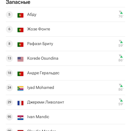
Запасные
Абду
5
76‎’‎
Жозе Фонте
6
Рафаэл Бриту
8
59‎’‎
Korede Osundina
13
86‎’‎
Андре Геральдес
18
Iyad Mohamed
24
86‎’‎
Джереми Ливолант
29
59‎’‎
Ivan Mandic
95