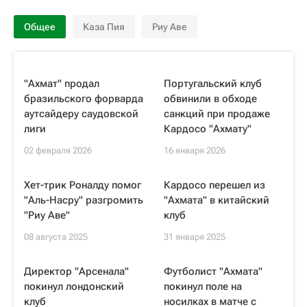
Общее
Каза Пия
Риу Аве
"Ахмат" продал
Португальский клуб
бразильского форварда
обвинили в обходе
аутсайдеру саудовской
санкций при продаже
лиги
Кардосо "Ахмату"
02 февраля 2026
16 января 2026
Хет-трик Роналду помог
Кардосо перешел из
"Аль-Насру" разгромить
"Ахмата" в китайский
"Риу Аве"
клуб
08 августа 2025
31 января 2025
Директор "Арсенала"
Футболист "Ахмата"
покинул лондонский
покинул поле на
клуб
носилках в матче с