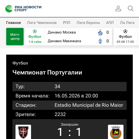
Главное
Лига Чемпионов
РПЛ
Лига Европы
АПЛ
Ла Лига
0
Динамо Москва
Матч-
Футбол
Футбол
центр
0
Динамо Махачкала
1-й тайм
09.08 17:00
Футбол
Чемпионат Португалии
Тур:
34
Время начала:
16.05.2026 в 20:00
Стадион:
Estadio Municipal de Rio Maior
Зрители:
2232
Завершен
1
:
1