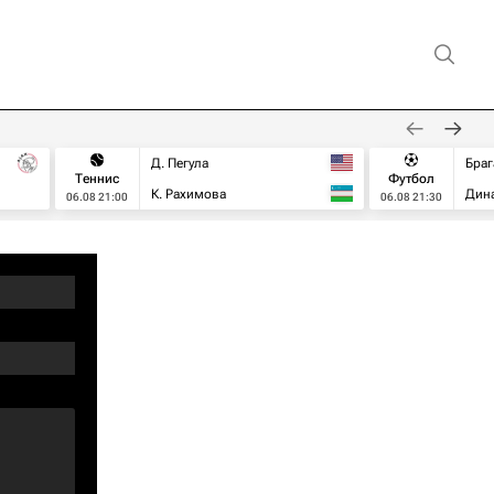
Д. Пегула
Браг
Теннис
Футбол
К. Рахимова
Дин
06.08 21:00
06.08 21:30