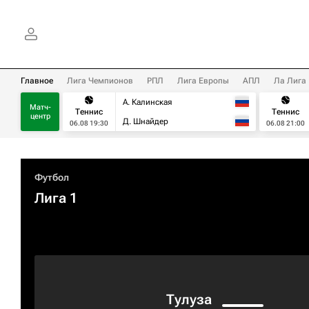
Главное
Лига Чемпионов
РПЛ
Лига Европы
АПЛ
Ла Лига
А. Калинская
Матч-
Теннис
Теннис
центр
Д. Шнайдер
06.08 19:30
06.08 21:00
Футбол
Лига 1
Тулуза