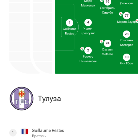
Марк
19
Доэннум
Маккензи
Джибриль
Сидибе
77
Марио Зауэр
4
1
Чарли
Guillaume
Крессуэлл
Restes
23
Кристиан
24
Кассерес
Dayann
2
Methalie
Расмус
10
Николаисен
Янн Гбоо
Тулуза
Guillaume Restes
1
Вратарь