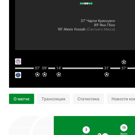
37‎’‎
Чарли Крессуэлл
89‎’‎
Янн Гбоо
90‎’‎
Alexis Vossah
(
Сантьяго Масса
)
07‎’‎
09‎’‎
14‎’‎
31‎’‎
37‎’‎
О матче
Трансляция
Статистика
Новости ко
15
3
Арон