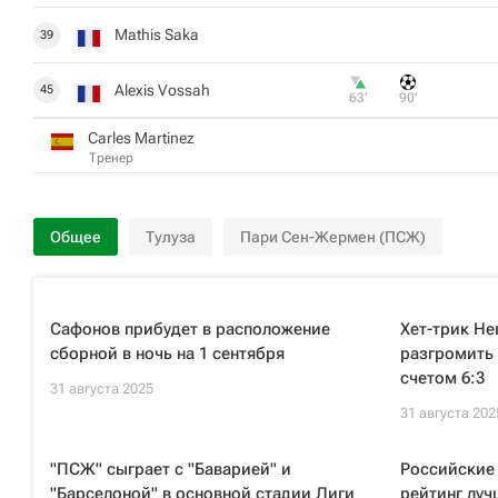
Mathis Saka
39
Alexis Vossah
45
63‎’‎
90‎’‎
Carles Martinez
Тренер
Общее
Тулуза
Пари Сен-Жермен (ПСЖ)
Сафонов прибудет в расположение
Хет-трик Н
сборной в ночь на 1 сентября
разгромить 
счетом 6:3
31 августа 2025
31 августа 202
"ПСЖ" сыграет с "Баварией" и
Российские
"Барселоной" в основной стадии Лиги
рейтинг луч