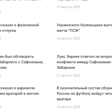
27 августа 2025
5
ссказал о физической
Украинского болельщика выгн
 отпуска
матча "ПСЖ"
5
26 августа 2025
ен был обговорить
Луис Энрике ответил на вопро
Забарного с Сафоновым,
конфликте между Сафоновым 
рова
Забарным
5
21 августа 2025
сказал о вариантах
В окончательный состав сбор
ия вратарей в матчах
России по футболу войдут чет
вратаря
5
18 августа 2025