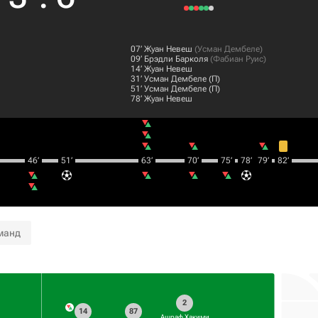
07‎’‎
Жуан Невеш
(
Усман Дембеле
)
09‎’‎
Брэдли Барколя
(
Фабиан Руис
)
14‎’‎
Жуан Невеш
31‎’‎
Усман Дембеле
(П)
51‎’‎
Усман Дембеле
(П)
78‎’‎
Жуан Невеш
46‎’‎
51‎’‎
63‎’‎
70‎’‎
75‎’‎
78‎’‎
79‎’‎
82‎’‎
манд
2
14
87
Ашраф Хакими