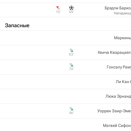
Брэдли Барко
75‎’‎
09‎’‎
Нападающ
Запасные
Маркинь
Хвича Кварацхел
63‎’‎
Гонсалу Рам
70‎’‎
Ли Кан
Люка Эрнанд
Уоррен Заир-Эме
46‎’‎
Матвей Сафон