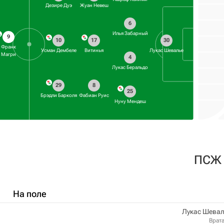
Дезире Дуэ
Жуан Невеш
6
Илья Забарный
9
10
17
30
Франк
Усман Дембеле
Витинья
Лукас Шевалье
Магри
4
Лукас Беральдо
29
8
25
Брэдли Барколя
Фабиан Руис
Нуну Мендеш
ПСЖ
На поле
Лукас Шевал
Врат