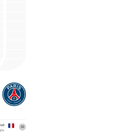
ье
30
арь