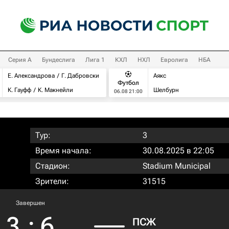
Серия А
Бундеслига
Лига 1
КХЛ
НХЛ
Евролига
НБА
Е. Александрова
Г. Дабровски
Аякс
Футбол
К. Гауфф
К. Макнейли
Шелбурн
06.08 21:00
Тур:
3
Время начала:
30.08.2025 в 22:05
Стадион:
Stadium Municipal
Зрители:
31515
Завершен
3
:
6
ПСЖ