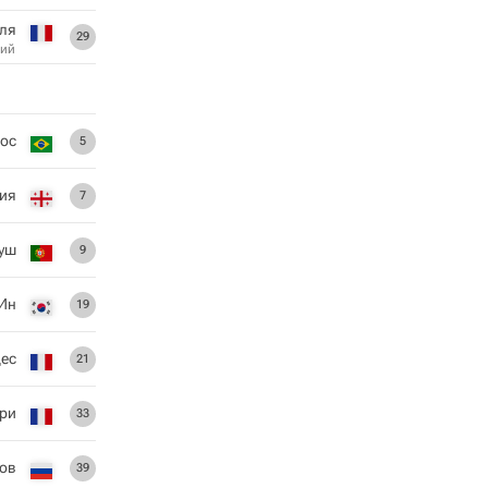
ля
29
ий
ос
5
ия
7
уш
9
 Ин
19
ес
21
ри
33
ов
39