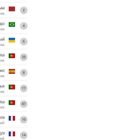
ми
2
ник
ьдо
4
ник
ый
6
ник
еш
25
ник
ис
8
ник
ья
17
ник
еш
87
ник
ле
10
ий
Дуэ
14
ий