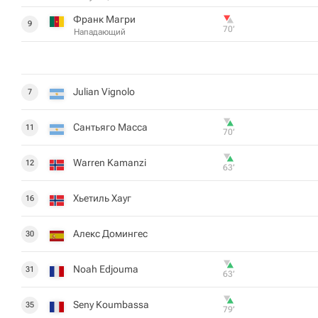
Франк Магри
9
70‎’‎
Нападающий
Julian Vignolo
7
Сантьяго Масса
11
70‎’‎
Warren Kamanzi
12
63‎’‎
Хьетиль Хауг
16
Алекс Домингес
30
Noah Edjouma
31
63‎’‎
Seny Koumbassa
35
79‎’‎