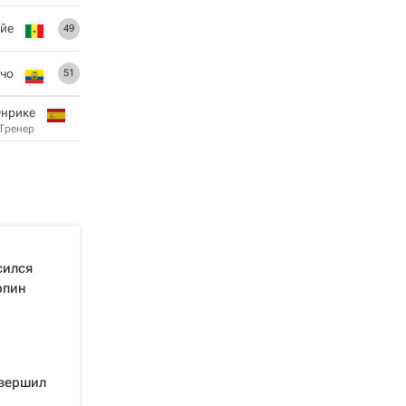
йе
49
чо
51
Энрике
Тренер
сился
рпин
вершил