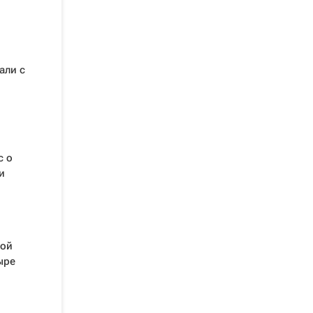
али с
с о
и
ной
ыре