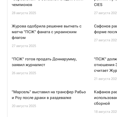
чемпионов
CIES
28 августа 2025
27 августа 202
Журова одобрила решение выгнать с
Сафонов ра
матча "ПСЖ" фаната с украинским
форме после
флагом
27 августа 202
27 августа 2025
"ПСЖ" готов продать Доннарумму,
"ПСЖ" долж
заявил журналист
отношения 
считает Жу
26 августа 2025
21 августа 202
"Марсель" выставил на трансфер Рабьо
Кафанов рас
и Роу после драки в раздевалке
использован
сборной
20 августа 2025
18 августа 202