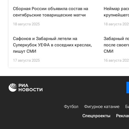
Сборная России объявила состав на
Неймар рас
сентябрьские товарищеские матчи
крупнейшего
18 августа 2025
18 августа 202
Сафонов и Забарный летели на
Забарный п
Суперкубок УЕФА в соседних креслах,
после своег
пишут СМИ
СМИ
17 августа 2025
16 августа 202
Футбол
Фигурное катание
Б
Спецпроекты
Рекла