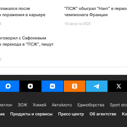
плакался после
"ПСЖ" обыграл "Нант" в перво
 поражения в карьере
чемпионата Франции
5
18 августа 2025
оговорил с Сафоновым
о перехода в "ПСЖ", пишут
5
иатлон
ЗОЖ
Хоккей
Авто/мото
Единоборства
Sport sto
ма
Продукты и сервисы
Пресс-центр
Об агентстве
Ко