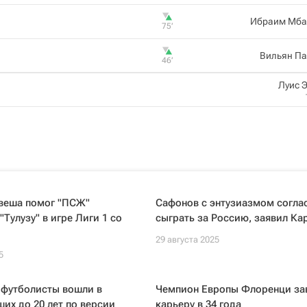
Ибраим Мба
75‎’‎
Вильян Па
46‎’‎
Луис 
евеша помог "ПСЖ"
Сафонов с энтузиазмом согла
"Тулузу" в игре Лиги 1 со
сыграть за Россию, заявил Ка
29 августа 2025
5
 футболисты вошли в
Чемпион Европы Флоренци за
ших до 20 лет по версии
карьеру в 34 года