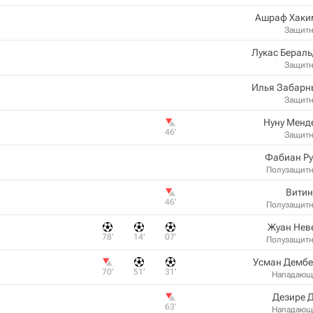
Ашраф Хаки
Защит
Лукас Берал
Защит
Илья Забарн
Защит
Нуну Менд
46‎’‎
Защит
Фабиан Ру
Полузащит
Витин
46‎’‎
Полузащит
Жуан Нев
78‎’‎
14‎’‎
07‎’‎
Полузащит
Усман Дембе
70‎’‎
51‎’‎
31‎’‎
Нападающ
Дезире 
63‎’‎
Нападающ