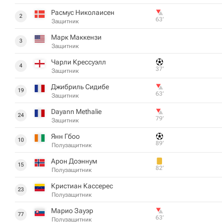
Расмус Николаисен
2
63‎’‎
Защитник
Марк Маккензи
3
Защитник
Чарли Крессуэлл
4
37‎’‎
Защитник
Джибриль Сидибе
19
63‎’‎
Защитник
Dayann Methalie
24
79‎’‎
Защитник
Янн Гбоо
10
89‎’‎
Полузащитник
Арон Доэннум
15
82‎’‎
Полузащитник
Кристиан Кассерес
23
Полузащитник
Марио Зауэр
77
63‎’‎
Полузащитник