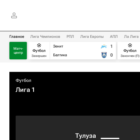
Главное
Лига Чемпионов
РПЛ
Лига Европы
АПЛ
Ла Лига
1
Зенит
Матч-
Футбол
Футбол
центр
0
Балтика
Завершен
Закончен (П)
Футбол
Лига 1
Тулуза