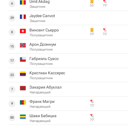
Umit Akdag
6
56‎’‎
79‎’‎
Защитник
Jaydee Canvot
29
Защитник
Винсент Сьерро
8
39‎’‎
70‎’‎
Полузащитник
Арон Доэннум
15
Полузащитник
Габриэль Суасо
17
Полузащитник
Кристиан Кассерес
23
Полузащитник
Закария Абухлал
7
Нападающий
Франк Магри
9
70‎’‎
Нападающий
Шави Бабицка
80
79‎’‎
Нападающий