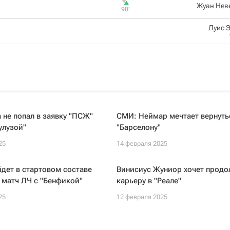
Жуан Нев
90‎’‎
Луис 
не попал в заявку "ПСЖ"
СМИ: Неймар мечтает вернуть
улузой"
"Барселону"
25
14 февраля 2025
дет в стартовом составе
Винисиус Жуниор хочет продо
 матч ЛЧ с "Бенфикой"
карьеру в "Реале"
25
12 февраля 2025