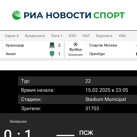
Серия А
Бундеслига
Лига 1
КХЛ
НХЛ
Евролига
НБА
2
Краснодар
Спартак Москва
Футбол
1
Ахмат
Оренбург
Завершен
Тур:
22
Время начала:
15.02.2025 в 23:05
Стадион:
Stadium Municipal
Зрители:
31703
Завершен
0
:
1
ПСЖ