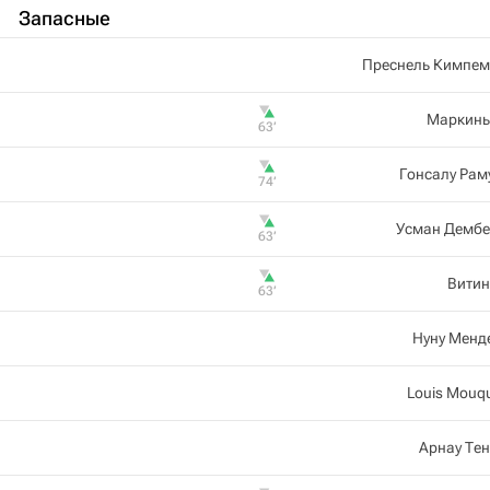
Запасные
Преснель Кимпем
Маркинь
63‎’‎
Гонсалу Рам
74‎’‎
Усман Дембе
63‎’‎
Витин
63‎’‎
Нуну Менд
Louis Mouq
Арнау Те