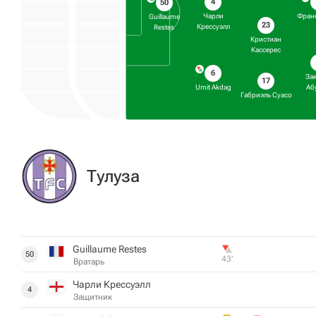
4
50
Чарли
Фран
Guillaume
23
Крессуэлл
Restes
Кристиан
Кассерес
6
За
17
Umit Akdag
Аб
Габриэль Суасо
Тулуза
Guillaume Restes
50
43‎’‎
Вратарь
Чарли Крессуэлл
4
Защитник