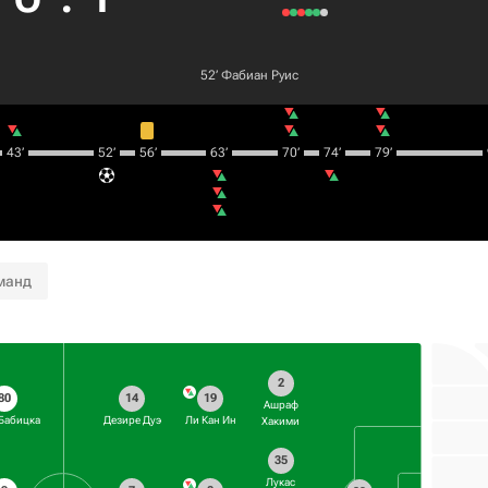
52‎’‎
Фабиан Руис
43‎’‎
52‎’‎
56‎’‎
63‎’‎
70‎’‎
74‎’‎
79‎’‎
манд
2
80
14
19
Ашраф
Бабицка
Дезире Дуэ
Ли Кан Ин
Хакими
35
Лукас