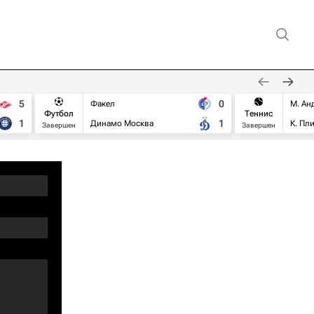
5
0
Факел
М. Ан
Футбол
Теннис
1
1
Динамо Москва
К. Пл
Завершен
Завершен