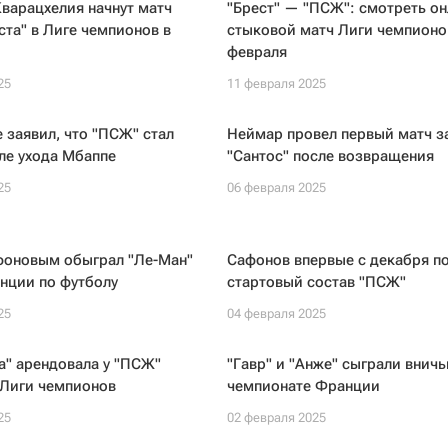
варацхелия начнут матч
"Брест" — "ПСЖ": смотреть он
ста" в Лиге чемпионов в
стыковой матч Лиги чемпионо
февраля
25
11 февраля 2025
 заявил, что "ПСЖ" стал
Неймар провел первый матч з
ле ухода Мбаппе
"Сантос" после возвращения
25
06 февраля 2025
фоновым обыграл "Ле-Ман"
Сафонов впервые с декабря по
нции по футболу
стартовый состав "ПСЖ"
25
04 февраля 2025
а" арендовала у "ПСЖ"
"Гавр" и "Анже" сыграли вничь
 Лиги чемпионов
чемпионате Франции
25
02 февраля 2025