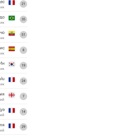
ес
21
ник
ьдо
35
ник
чо
51
ник
ис
8
ник
 Ин
19
ник
ulu
24
ник
ия
7
ий
Дуэ
14
ий
ля
29
ий