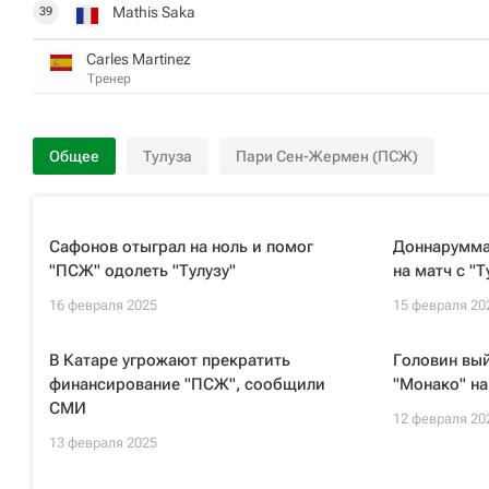
Mathis Saka
39
Carles Martinez
Тренер
Общее
Тулуза
Пари Сен-Жермен (ПСЖ)
Сафонов отыграл на ноль и помог
Доннарумма 
"ПСЖ" одолеть "Тулузу"
на матч с "Т
16 февраля 2025
15 февраля 20
В Катаре угрожают прекратить
Головин вый
финансирование "ПСЖ", сообщили
"Монако" на
СМИ
12 февраля 20
13 февраля 2025