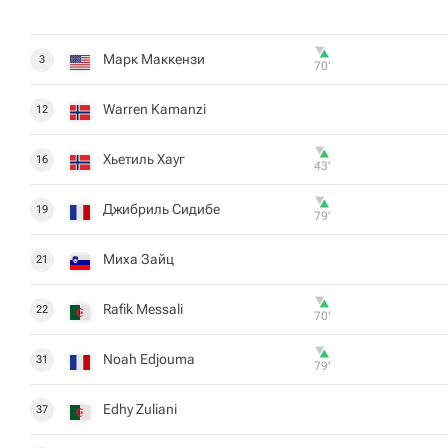
Марк Маккензи
3
70‎’‎
Warren Kamanzi
12
Хьетиль Хауг
16
43‎’‎
Джибриль Сидибе
19
79‎’‎
Миха Зайц
21
Rafik Messali
22
70‎’‎
Noah Edjouma
31
79‎’‎
Edhy Zuliani
37