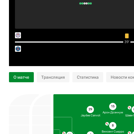
39‎’‎
О матче
Трансляция
Статистика
Новости ко
15
29
Арон Доэннум
Jaydee Canvot
Шави 
8
Винсент Сьерро