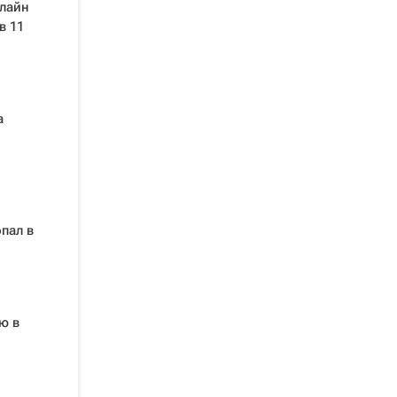
лайн
в 11
а
пал в
ю в