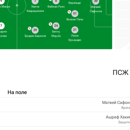
9
7
8
39
Беральдо
к Магри
Хвича
Фабиан Руис
Матвей
Кварацхелия
Сафонов
51
Вильян Пачо
7
24
21
29
кария
Senny
Люка
ухлал
Брэдли Барколя
Mayulu
Эрнандес
ПСЖ
На поле
Матвей Сафон
Врат
Ашраф Хаки
Защит