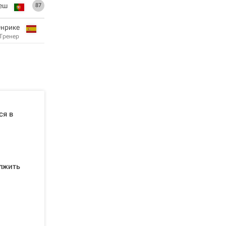
еш
87
Энрике
Тренер
ся в
лжить