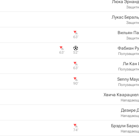
Люка Эрнанд
Защит
Лукас Берал
Защит
Вильян Па
63‎’‎
Защит
Фабиан Ру
63‎’‎
52‎’‎
Полузащит
Ли Кан
63‎’‎
Полузащит
Senny May
90‎’‎
Полузащит
Хвича Кварацхел
Нападающ
Дезире 
Нападающ
Брэдли Барко
74‎’‎
Нападающ