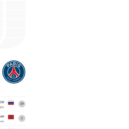
ов
39
арь
ми
2
ник