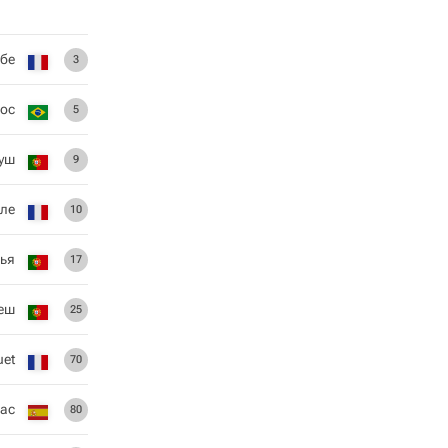
бе
3
ос
5
уш
9
ле
10
ья
17
еш
25
uet
70
нас
80