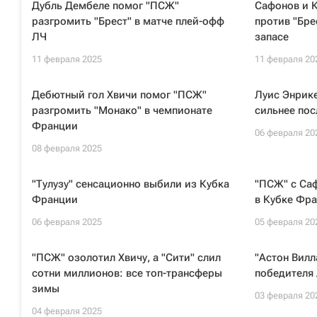
Дубль Дембеле помог "ПСЖ"
Сафонов и К
разгромить "Брест" в матче плей-офф
против "Бре
ЛЧ
запасе
11 февраля 2025
11 февраля 20
Дебютный гол Хвичи помог "ПСЖ"
Луис Энрике
разгромить "Монако" в чемпионате
сильнее пос
Франции
06 февраля 20
08 февраля 2025
"Тулузу" сенсационно выбили из Кубка
"ПСЖ" с Са
Франции
в Кубке Фра
06 февраля 2025
05 февраля 20
"ПСЖ" озолотил Хвичу, а "Сити" слил
"Астон Вилл
сотни миллионов: все топ-трансферы
победителя
зимы
03 февраля 20
04 февраля 2025