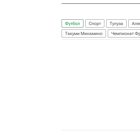
Футбол
Спорт
Тулуза
Але
Такуми Минамино
Чемпионат Фр