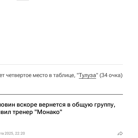
т четвертое место в таблице, "
Тулуза
" (34 очка)
ловин вскоре вернется в общую группу,
явил тренер "Монако"
та 2025, 22:20