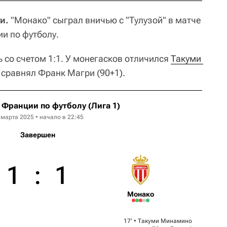
и.
"Монако" сыграл вничью с "Тулузой" в матче
и по футболу.
со счетом 1:1. У монегасков отличился
Такуми 
т сравнял Франк Магри (90+1).
Франции по футболу (Лига 1)
 марта 2025 • начало в 22:45
Завершен
1
:
1
Монако
17‎’‎ •
Такуми Минамино