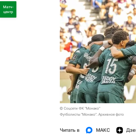
Матч-
центр
© Соцсети ФК "Монако"
Футболисты "Монако". Архивное фото
Читать в
МАКС
Дзе