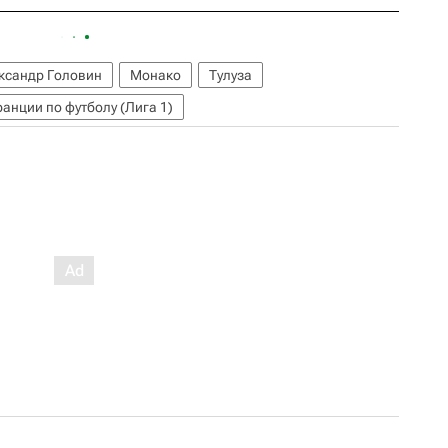
ксандр Головин
Монако
Тулуза
анции по футболу (Лига 1)