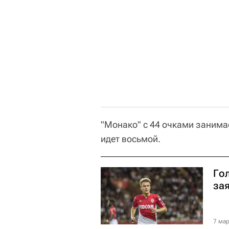
"Монако" с 44 очками занимае
идет восьмой.
Го
за
7 мар