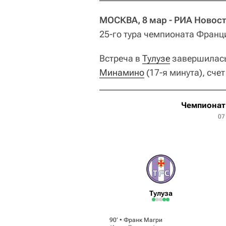
МОСКВА, 8 мар - РИА Новост
25-го тура чемпионата Франци
Встреча в
Тулузе
завершилась 
Минамино
(17-я минута), сче
Чемпионат 
07
Тулуза
90‎’‎ •
Франк Магри