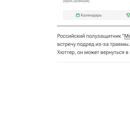
(
Арон Доэннум
)
Календарь
Российский полузащитник "
М
встречу подряд из-за травмы
Хюттер, он может вернуться в