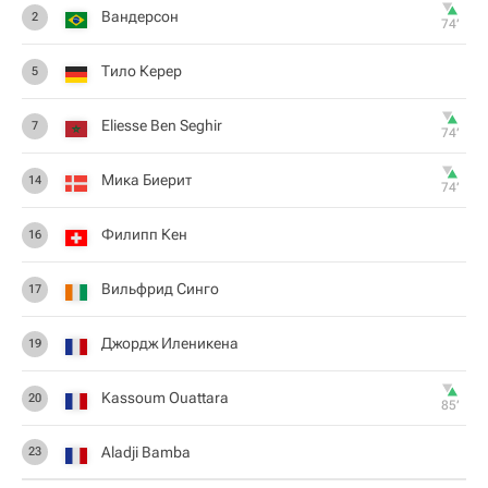
Вандерсон
2
74‎’‎
Тило Керер
5
Eliesse Ben Seghir
7
74‎’‎
Мика Биерит
14
74‎’‎
Филипп Кен
16
Вильфрид Синго
17
Джордж Иленикена
19
Kassoum Ouattara
20
85‎’‎
Aladji Bamba
23