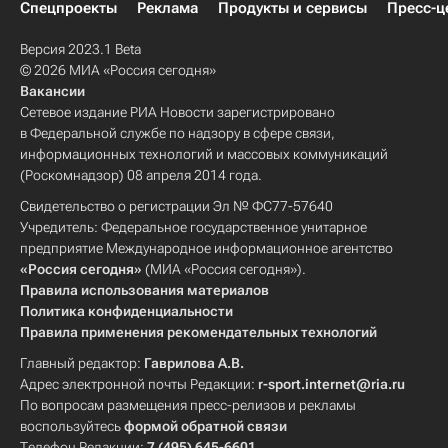
Спецпроекты
Реклама
Продукты и сервисы
Пресс-ц
Версия 2023.1 Beta
© 2026 МИА «Россия сегодня»
Вакансии
Сетевое издание РИА Новости зарегистрировано
в Федеральной службе по надзору в сфере связи,
информационных технологий и массовых коммуникаций
(Роскомнадзор) 08 апреля 2014 года.
Свидетельство о регистрации Эл № ФС77-57640
Учредитель: Федеральное государственное унитарное
предприятие Международное информационное агентство
«Россия сегодня»
(МИА «Россия сегодня»).
Правила использования материалов
Политика конфиденциальности
Правила применения рекомендательных технологий
Главный редактор:
Гаврилова А.В.
Адрес электронной почты Редакции:
r-sport.internet@ria.ru
По вопросам размещения пресс-релизов и рекламы
воспользуйтесь
формой обратной связи
Телефон Редакции:
7 (495) 645-6601