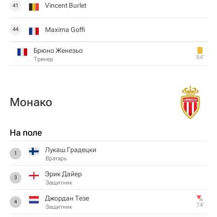
Vincent Burlet
41
Maxima Goffi
44
Брюно Женезьо
84‎’‎
Тренер
Монако
На поле
Лукаш Градецки
1
Вратарь
Эрик Дайер
3
Защитник
Джордан Тезе
4
74‎’‎
Защитник