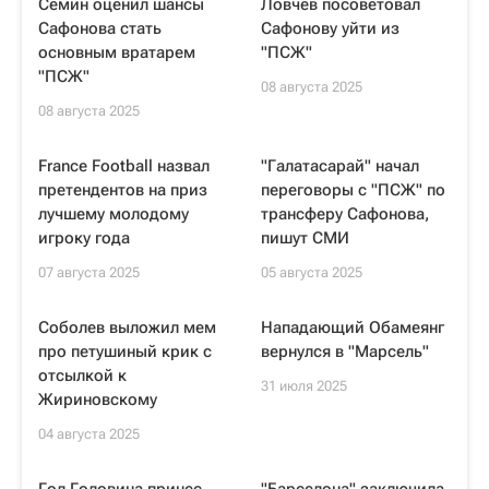
Семин оценил шансы
Ловчев посоветовал
Сафонова стать
Сафонову уйти из
основным вратарем
"ПСЖ"
"ПСЖ"
08 августа 2025
08 августа 2025
France Football назвал
"Галатасарай" начал
претендентов на приз
переговоры с "ПСЖ" по
лучшему молодому
трансферу Сафонова,
игроку года
пишут СМИ
07 августа 2025
05 августа 2025
Соболев выложил мем
Нападающий Обамеянг
про петушиный крик с
вернулся в "Марсель"
отсылкой к
31 июля 2025
Жириновскому
04 августа 2025