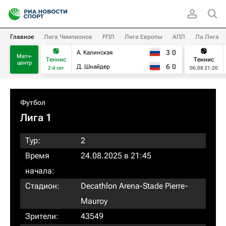
Главное
Лига Чемпионов
РПЛ
Лига Европы
АПЛ
Ла Лига
3
0
А. Калинская
Матч-
Теннис
Теннис
центр
6
0
Д. Шнайдер
2-й сет
06.08 21:20
Футбол
Лига 1
Тур:
2
Время
24.08.2025 в 21:45
начала:
Стадион:
Decathlon Arena-Stade Pierre-
Mauroy
Зрители:
43549