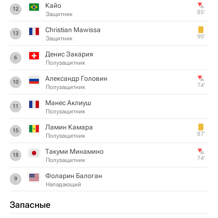
Кайо
12
85‎’‎
Защитник
Christian Mawissa
13
90‎’‎
Защитник
Денис Закария
6
Полузащитник
Александр Головин
10
74‎’‎
Полузащитник
Манес Аклиуш
11
Полузащитник
Ламин Камара
15
87‎’‎
Полузащитник
Такуми Минамино
18
74‎’‎
Полузащитник
Фоларин Балоган
9
Нападающий
Запасные