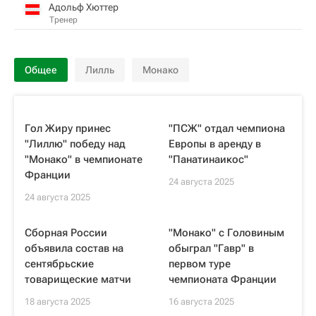
Адольф Хюттер
Тренер
Общее
Лилль
Монако
Гол Жиру принес
"ПСЖ" отдал чемпиона
"Лиллю" победу над
Европы в аренду в
"Монако" в чемпионате
"Панатинаикос"
Франции
24 августа 2025
24 августа 2025
Сборная России
"Монако" с Головиным
объявила состав на
обыграл "Гавр" в
сентябрьские
первом туре
товарищеские матчи
чемпионата Франции
18 августа 2025
16 августа 2025