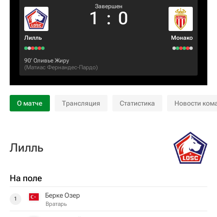
Завершен
1
:
0
Лилль
Монако
90‎’‎
Оливье Жиру
(
Матиас Фернандес-Пардо
)
О матче
Трансляция
Статистика
Новости ком
Лилль
На поле
Берке Озер
1
Вратарь