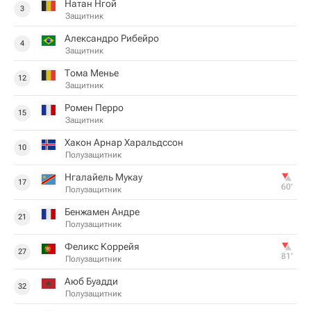
Натан Нгой
3
Защитник
Александро Рибейро
4
Защитник
Тома Менье
12
Защитник
Ромен Перро
15
Защитник
Хакон Арнар Харальдссон
10
Полузащитник
Нгалайель Мукау
17
60‎’‎
Полузащитник
Бенжамен Андре
21
Полузащитник
Феликс Коррейя
27
81‎’‎
Полузащитник
Аюб Буадди
32
Полузащитник