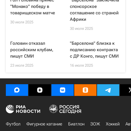
Гол Головина принес
"Барселона" заключила
"Монако" победу в
спонсорское
товарищеском матче
соглашение со страной
Африки
30 июля 2025
30 июля 2025
Головин отказал
"Барселона" близка к
российским клубам,
подписанию контракта
пишут СМИ
с ДР Конго, пишут СМИ
23 июля 2025
16 июля 2025
Футбол
Фигурное катание
Биатлон
ЗОЖ
Хоккей
Ав