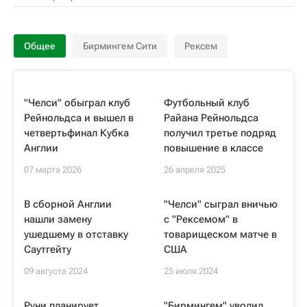
Общее
Бирмингем Сити
Рексем
"Челси" обыграл клуб
Футбольный клуб
Рейнольдса и вышел в
Райана Рейнольдса
четвертьфинал Кубка
получил третье подряд
Англии
повышение в классе
07 марта 2026
26 апреля 2025
В сборной Англии
"Челси" сыграл вничью
нашли замену
с "Рексемом" в
ушедшему в отставку
товарищеском матче в
Саутгейту
США
09 августа 2024
25 июля 2024
Руни планирует
"Бирмингем" уволил