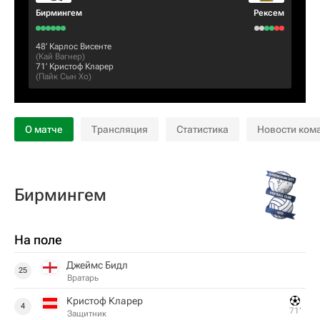
Бирмингем
Рексем
48‎’‎
Карлос Висенте
(
Кай Вагнер
)
71‎’‎
Кристоф Кларер
(
Пайк Сын Хо
)
О матче
Трансляция
Статистика
Новости ком
Бирмингем
На поле
Джеймс Бидл
25
Вратарь
Кристоф Кларер
4
71‎’‎
Защитник