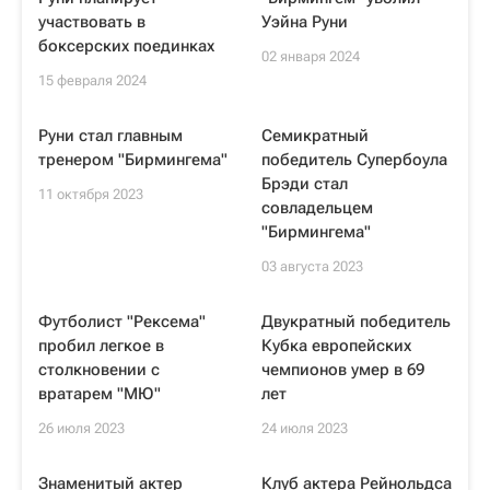
участвовать в
Уэйна Руни
боксерских поединках
02 января 2024
15 февраля 2024
Руни стал главным
Семикратный
тренером "Бирмингема"
победитель Супербоула
Брэди стал
11 октября 2023
совладельцем
"Бирмингема"
03 августа 2023
Футболист "Рексема"
Двукратный победитель
пробил легкое в
Кубка европейских
столкновении с
чемпионов умер в 69
вратарем "МЮ"
лет
26 июля 2023
24 июля 2023
Знаменитый актер
Клуб актера Рейнольдса