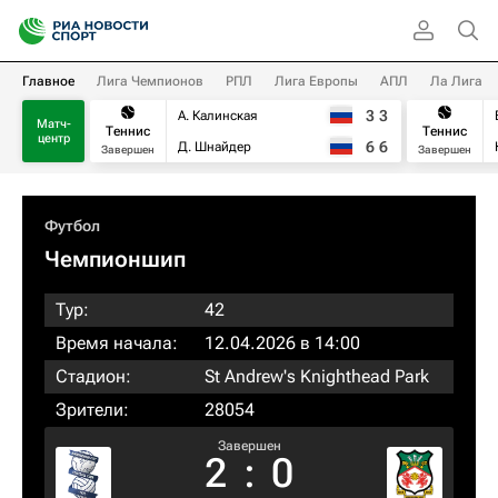
Главное
Лига Чемпионов
РПЛ
Лига Европы
АПЛ
Ла Лига
3
3
А. Калинская
Матч-
Теннис
Теннис
центр
6
6
Д. Шнайдер
Завершен
Завершен
Футбол
Чемпионшип
Тур:
42
Время начала:
12.04.2026 в 14:00
Стадион:
St Andrew's Knighthead Park
Зрители:
28054
Завершен
2
:
0