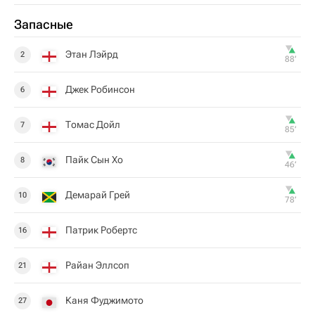
Запасные
Этан Лэйрд
2
88‎’‎
Джек Робинсон
6
Томас Дойл
7
85‎’‎
Пайк Сын Хо
8
46‎’‎
Демарай Грей
10
78‎’‎
Патрик Робертс
16
Райан Эллсоп
21
Каня Фуджимото
27