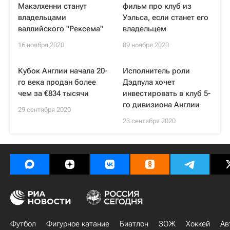
Макэлхенни станут
фильм про клуб из
владельцами
Уэльса, если станет его
валлийского "Рексема"
владельцем
16 ноября 2020
09 ноября 2020
Кубок Англии начала 20-
Исполнитель роли
го века продан более
Дэдпула хочет
чем за €834 тысячи
инвестировать в клуб 5-
го дивизиона Англии
29 сентября 2020
23 сентября 2020
Футбол
Фигурное катание
Биатлон
ЗОЖ
Хоккей
Ав