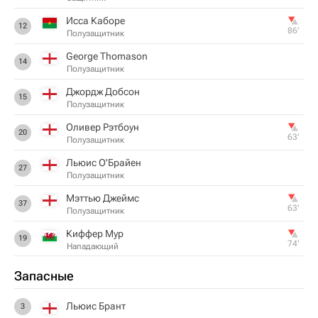
Исса Каборе
12
86‎’‎
Полузащитник
George Thomason
14
Полузащитник
Джордж Добсон
15
Полузащитник
Оливер Рэтбоун
20
63‎’‎
Полузащитник
Льюис О'Брайен
27
Полузащитник
Мэттью Джеймс
37
63‎’‎
Полузащитник
Киффер Мур
19
74‎’‎
Нападающий
Запасные
Льюис Брант
3