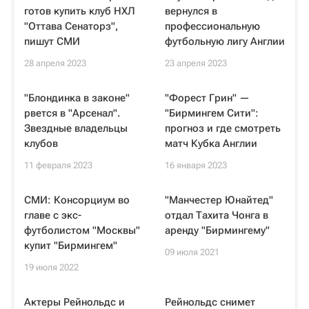
готов купить клуб НХЛ
вернулся в
"Оттава Сенаторз",
профессиональную
пишут СМИ
футбольную лигу Англии
28 апреля 2023
23 апреля 2023
"Блондинка в законе"
"Форест Грин" —
рвется в "Арсенал".
"Бирмингем Сити":
Звездные владельцы
прогноз и где смотреть
клубов
матч Кубка Англии
11 февраля 2023
16 января 2023
СМИ: Консорциум во
"Манчестер Юнайтед"
главе с экс-
отдал Тахита Чонга в
футболистом "Москвы"
аренду "Бирмингему"
купит "Бирмингем"
09 июля 2021
19 июля 2022
Актеры Рейнольдс и
Рейнольдс снимет