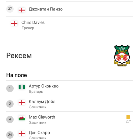
Джонатан Панзо
37
Chris Davies
Тренер
Рексем
На поле
Артур Оконкво
1
Вратарь
Каллум Дойл
2
Защитник
Max Cleworth
4
27‎’‎
Защитник
Дэн Скарр
24
Защитник