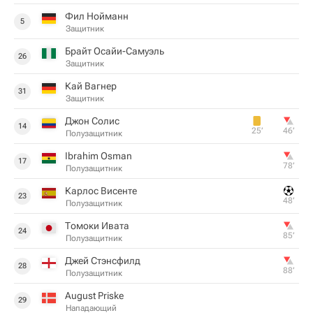
Фил Нойманн
5
Защитник
Брайт Осайи-Самуэль
26
Защитник
Кай Вагнер
31
Защитник
Джон Солис
14
25‎’‎
46‎’‎
Полузащитник
Ibrahim Osman
17
78‎’‎
Полузащитник
Карлос Висенте
23
48‎’‎
Полузащитник
Томоки Ивата
24
85‎’‎
Полузащитник
Джей Стэнсфилд
28
88‎’‎
Полузащитник
August Priske
29
Нападающий