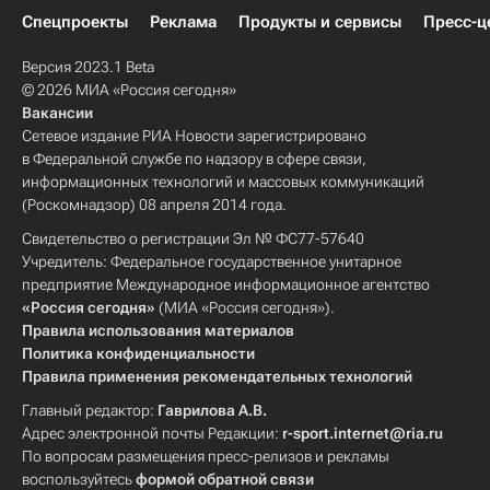
Спецпроекты
Реклама
Продукты и сервисы
Пресс-ц
Версия 2023.1 Beta
© 2026 МИА «Россия сегодня»
Вакансии
Сетевое издание РИА Новости зарегистрировано
в Федеральной службе по надзору в сфере связи,
информационных технологий и массовых коммуникаций
(Роскомнадзор) 08 апреля 2014 года.
Свидетельство о регистрации Эл № ФС77-57640
Учредитель: Федеральное государственное унитарное
предприятие Международное информационное агентство
«Россия сегодня»
(МИА «Россия сегодня»).
Правила использования материалов
Политика конфиденциальности
Правила применения рекомендательных технологий
Главный редактор:
Гаврилова А.В.
Адрес электронной почты Редакции:
r-sport.internet@ria.ru
По вопросам размещения пресс-релизов и рекламы
воспользуйтесь
формой обратной связи