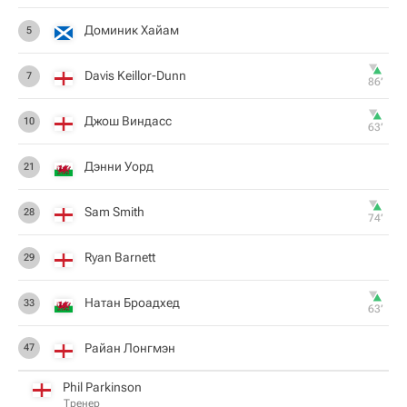
Доминик Хайам
5
Davis Keillor-Dunn
7
86‎’‎
Джош Виндасс
10
63‎’‎
Дэнни Уорд
21
Sam Smith
28
74‎’‎
Ryan Barnett
29
Натан Броадхед
33
63‎’‎
Райан Лонгмэн
47
Phil Parkinson
Тренер