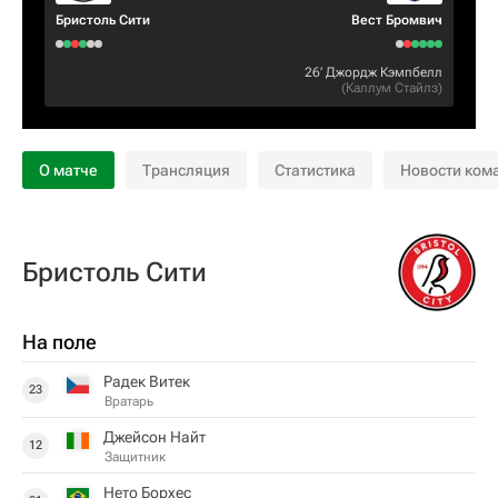
Бристоль Сити
Вест Бромвич
26‎’‎
Джордж Кэмпбелл
(
Каллум Стайлз
)
О матче
Трансляция
Статистика
Новости ком
Бристоль Сити
На поле
Радек Витек
23
Вратарь
Джейсон Найт
12
Защитник
Нето Борхес