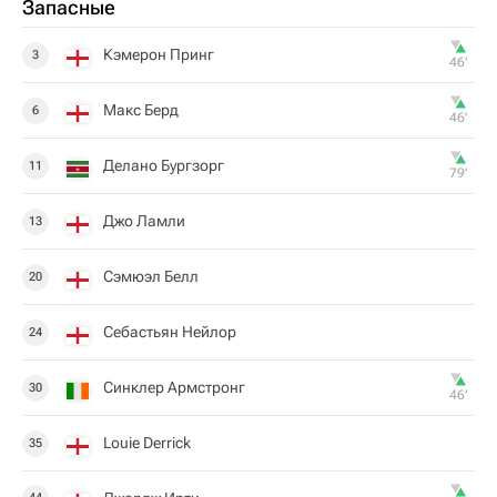
Запасные
Кэмерон Принг
3
46‎’‎
Макс Берд
6
46‎’‎
Делано Бургзорг
11
79‎’‎
Джо Ламли
13
Сэмюэл Белл
20
Себастьян Нейлор
24
Синклер Армстронг
30
46‎’‎
Louie Derrick
35