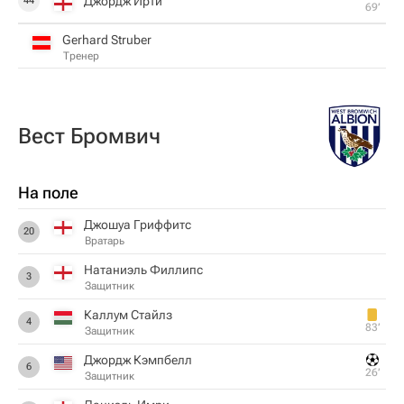
Джордж Ирти
44
69‎’‎
Gerhard Struber
Тренер
Вест Бромвич
На поле
Джошуа Гриффитс
20
Вратарь
Натаниэль Филлипс
3
Защитник
Каллум Стайлз
4
83‎’‎
Защитник
Джордж Кэмпбелл
6
26‎’‎
Защитник