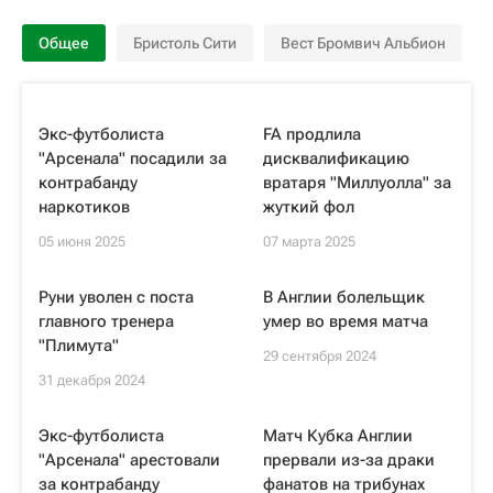
Общее
Бристоль Сити
Вест Бромвич Альбион
Экс-футболиста
FA продлила
"Арсенала" посадили за
дисквалификацию
контрабанду
вратаря "Миллуолла" за
наркотиков
жуткий фол
05 июня 2025
07 марта 2025
Руни уволен с поста
В Англии болельщик
главного тренера
умер во время матча
"Плимута"
29 сентября 2024
31 декабря 2024
Экс-футболиста
Матч Кубка Англии
"Арсенала" арестовали
прервали из-за драки
за контрабанду
фанатов на трибунах