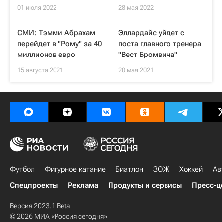
01 июля 2022
28 мая 2022
СМИ: Тэмми Абрахам
Эллардайс уйдет с
перейдет в "Рому" за 40
поста главного тренера
миллионов евро
"Вест Бромвича"
15 августа 2021
20 мая 2021
Футбол
Фигурное катание
Биатлон
ЗОЖ
Хоккей
Ав
Спецпроекты
Реклама
Продукты и сервисы
Пресс-ц
Версия 2023.1 Beta
© 2026 МИА «Россия сегодня»