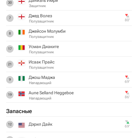
Даниэль Имри
30
Защитник
Джед Волез
7
80‎’‎
Полузащитник
Джейсон Молумби
8
Полузащитник
Усман Диаките
17
Полузащитник
Исаак Прайс
21
Полузащитник
Джош Маджа
9
69‎’‎
Нападающий
Aune Selland Heggeboe
19
86‎’‎
Нападающий
Запасные
Дэрил Дайк
12
69‎’‎