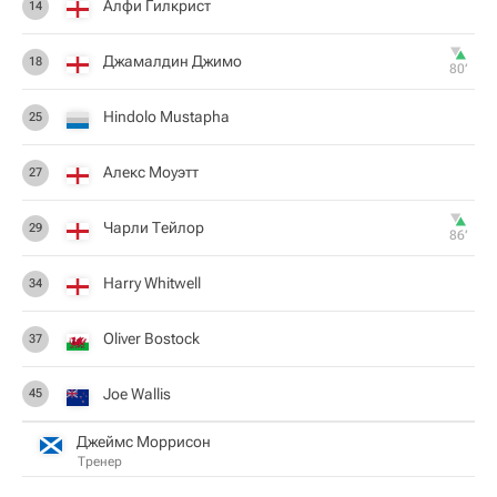
Алфи Гилкрист
14
Джамалдин Джимо
18
80‎’‎
Hindolo Mustapha
25
Алекс Моуэтт
27
Чарли Тейлор
29
86‎’‎
Harry Whitwell
34
Oliver Bostock
37
Joe Wallis
45
Джеймс Моррисон
Тренер