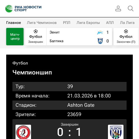
Главное
Лига Чемпионов
РПЛ
Лига Европы
АПЛ
Ла Лига
1
Зенит
Матч-
Футбол
Футбол
центр
0
Балтика
Завершен
Закончен (П)
Футбол
Чемпионшип
Тур:
39
Время начала:
21.03.2026 в 18:00
Стадион:
Ashton Gate
Зрители:
23659
Завершен
0
:
1