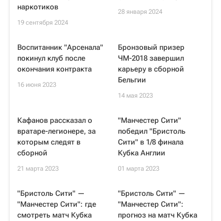
наркотиков
28 января 2024
19 сентября 2024
Воспитанник "Арсенала"
Бронзовый призер
покинул клуб после
ЧМ-2018 завершил
окончания контракта
карьеру в сборной
Бельгии
16 июня 2023
14 мая 2023
Кафанов рассказал о
"Манчестер Сити"
вратаре-легионере, за
победил "Бристоль
которым следят в
Сити" в 1/8 финала
сборной
Кубка Англии
21 марта 2023
01 марта 2023
"Бристоль Сити" —
"Бристоль Сити" —
"Манчестер Сити": где
"Манчестер Сити":
смотреть матч Кубка
прогноз на матч Кубка