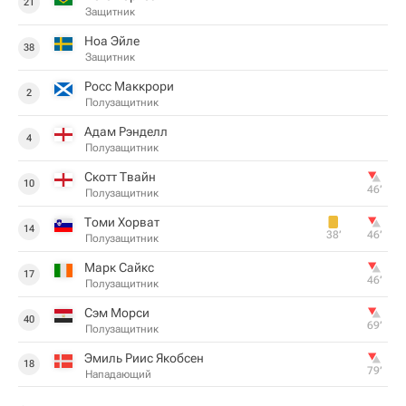
21
Защитник
Ноа Эйле
38
Защитник
Росс Маккрори
2
Полузащитник
Адам Рэнделл
4
Полузащитник
Скотт Твайн
10
46‎’‎
Полузащитник
Томи Хорват
14
38‎’‎
46‎’‎
Полузащитник
Марк Сайкс
17
46‎’‎
Полузащитник
Сэм Морси
40
69‎’‎
Полузащитник
Эмиль Риис Якобсен
18
79‎’‎
Нападающий