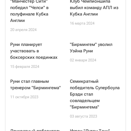
"Манчестер Сити"
Клуб Чемпионшипа
победил "Челси" в
выбил команду АПЛ из
полуфинале Кубка
Кубка Англии
Англии
16 марта 2024
20 апреля 2024
Руни планирует
"Бирмингем" уволил
участвовать в
Уэйна Руни
боксерских поединках
02 января 2024
15 февраля 2024
Руни стал главным
Семикратный
тренером "Бирмингема"
победитель Супербоула
Брэди стал
11 октября 2023
совладельцем
"Бирмингема"
03 августа 2023