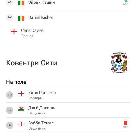
Эйран Кашин
41
65‎’‎
Daniel Isichei
42
Chris Davies
Тренер
Ковентри Сити
На поле
Карл Рашворт
19
Вратарь
Джей Дасилва
3
Защитник
Бобби Томас
4
90‎’‎
Защитник