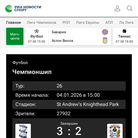
Главное
Лига Чемпионов
РПЛ
Лига Европы
АПЛ
Ла Лига
Бавария
Матч-
Футбол
Теннис
центр
Астон Вилла
07.08 15:00
07.08 18:00
Футбол
Чемпионшип
Тур:
26
Время начала:
04.01.2026 в 15:00
Стадион:
St Andrew's Knighthead Park
Зрители:
27932
Завершен
3
:
2