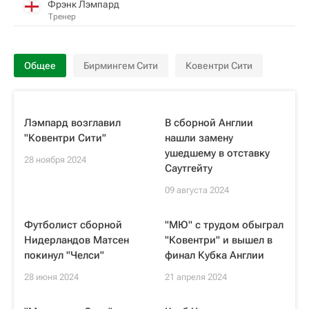
Фрэнк Лэмпард
Тренер
Общее
Бирмингем Сити
Ковентри Сити
Лэмпард возглавил
В сборной Англии
"Ковентри Сити"
нашли замену
ушедшему в отставку
28 ноября 2024
Саутгейту
09 августа 2024
Футболист сборной
"МЮ" с трудом обыграл
Нидерландов Матсен
"Ковентри" и вышел в
покинул "Челси"
финал Кубка Англии
28 июня 2024
21 апреля 2024