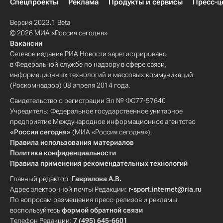
Спецпроекты
Реклама
Продукты и сервисы
Пресс-ц
Версия 2023.1 Beta
© 2026 МИА «Россия сегодня»
Вакансии
Сетевое издание РИА Новости зарегистрировано
в Федеральной службе по надзору в сфере связи,
информационных технологий и массовых коммуникаций
(Роскомнадзор) 08 апреля 2014 года.
Свидетельство о регистрации Эл № ФС77-57640
Учредитель: Федеральное государственное унитарное
предприятие Международное информационное агентство
«Россия сегодня»
(МИА «Россия сегодня»).
Правила использования материалов
Политика конфиденциальности
Правила применения рекомендательных технологий
Главный редактор:
Гаврилова А.В.
Адрес электронной почты Редакции:
r-sport.internet@ria.ru
По вопросам размещения пресс-релизов и рекламы
воспользуйтесь
формой обратной связи
Телефон Редакции:
7 (495) 645-6601