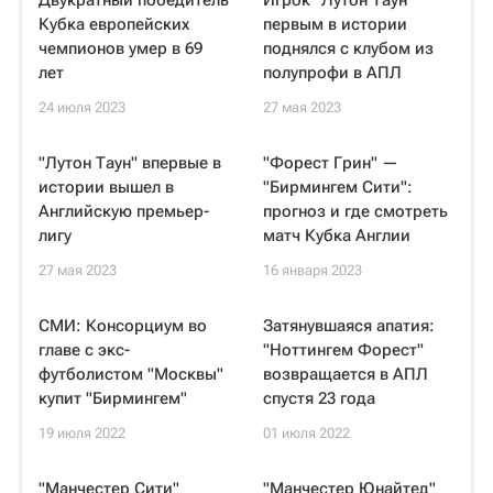
Двукратный победитель
Игрок "Лутон Таун"
Кубка европейских
первым в истории
чемпионов умер в 69
поднялся с клубом из
лет
полупрофи в АПЛ
24 июля 2023
27 мая 2023
"Лутон Таун" впервые в
"Форест Грин" —
истории вышел в
"Бирмингем Сити":
Английскую премьер-
прогноз и где смотреть
лигу
матч Кубка Англии
27 мая 2023
16 января 2023
СМИ: Консорциум во
Затянувшаяся апатия:
главе с экс-
"Ноттингем Форест"
футболистом "Москвы"
возвращается в АПЛ
купит "Бирмингем"
спустя 23 года
19 июля 2022
01 июля 2022
"Манчестер Сити"
"Манчестер Юнайтед"