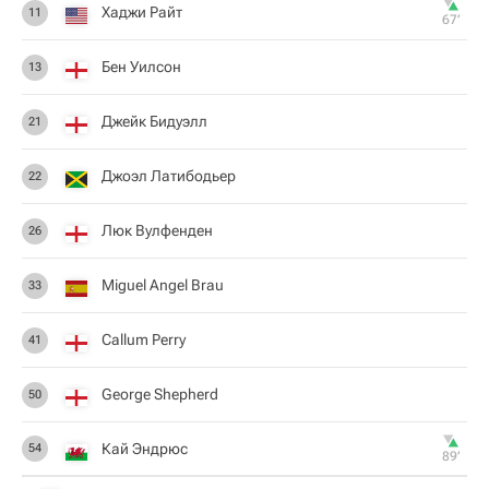
Хаджи Райт
11
67‎’‎
Бен Уилсон
13
Джейк Бидуэлл
21
Джоэл Латибодьер
22
Люк Вулфенден
26
Miguel Angel Brau
33
Callum Perry
41
George Shepherd
50
Кай Эндрюс
54
89‎’‎