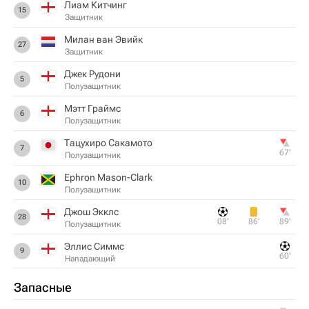
Лиам Китчинг
15
Защитник
Милан ван Эвийк
27
Защитник
Джек Рудони
5
Полузащитник
Мэтт Граймс
6
Полузащитник
Тацухиро Сакамото
7
67‎’‎
Полузащитник
Ephron Mason-Clark
10
Полузащитник
Джош Экклс
28
08‎’‎
86‎’‎
89‎’‎
Полузащитник
Эллис Симмс
9
60‎’‎
Нападающий
Запасные