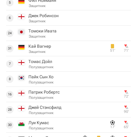
Фил Нойманн
5
Защитник
Джек Робинсон
6
Защитник
Томоки Ивата
24
Защитник
Кай Вагнер
31
51‎’‎
71‎’‎
Защитник
Томас Дойл
7
Полузащитник
Пайк Сын Хо
8
Полузащитник
Патрик Робертс
16
72‎’‎
Полузащитник
Джей Стэнсфилд
28
90‎’‎
Полузащитник
Луи Кумас
30
17‎’‎
65‎’‎
Полузащитник