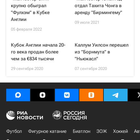
крупно обыграл
отдал Тахита Чонга в
"Фулхэм" в Кубке
аренду "Бирмингему"
Англии
09 июля 2021
05 февраля 2022
Кубок Англии начала 20-
Каллум Уилсон перешел
го века продан более
из "Борнмута" в
чем за €834 тысячи
"Ньюкасл"
29 сентября 2020
07 сентября 2020
Футбол
Фигурное катание
Биатлон
ЗОЖ
Хоккей
Ав