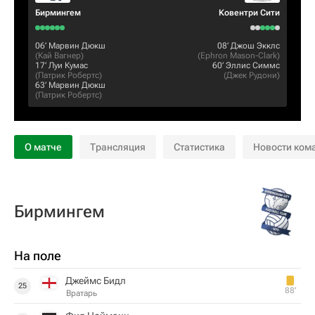
Бирмингем
Ковентри Сити
06‎’‎
Марвин Дюкш
08‎’‎
Джош Экклс
(
Кай Вагнер
)
(
Ephron Mason-Clark
)
17‎’‎
Луи Кумас
60‎’‎
Эллис Симмс
(
Патрик Робертс
)
(
Джек Рудони
)
63‎’‎
Марвин Дюкш
(
Патрик Робертс
)
О матче
Трансляция
Статистика
Новости ком
Бирмингем
На поле
Джеймс Бидл
25
88‎’‎
Вратарь