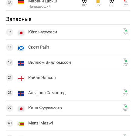
Марвин Дюкш
33
06‎’‎
36‎’‎
63‎’‎
72‎’‎
Нападающий
Запасные
Кёго Фурухаси
9
72‎’‎
Скотт Райт
11
Виллюм Виллюмссон
18
72‎’‎
Райан Эллсоп
21
Альфонс Сампстед
23
71‎’‎
Каня Фуджимото
27
90‎’‎
Menzi Mazwi
40