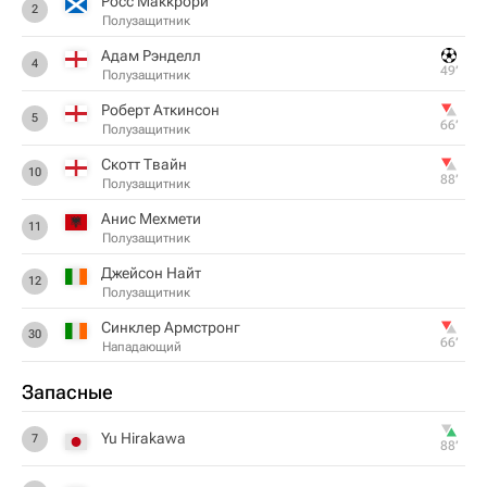
Росс Маккрори
2
Полузащитник
Адам Рэнделл
4
49‎’‎
Полузащитник
Роберт Аткинсон
5
66‎’‎
Полузащитник
Скотт Твайн
10
88‎’‎
Полузащитник
Анис Мехмети
11
Полузащитник
Джейсон Найт
12
Полузащитник
Синклер Армстронг
30
66‎’‎
Нападающий
Запасные
Yu Hirakawa
7
88‎’‎