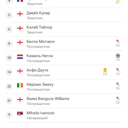
4
41‎’‎
Защитник
Джейк Купер
5
Защитник
Калеб Тейлор
6
Защитник
Билли Митчелл
8
46‎’‎
Полузащитник
Камиль Негли
10
16‎’‎
Полузащитник
Алфи Даути
14
23‎’‎
73‎’‎
Полузащитник
Айдомо Эмаху
22
56‎’‎
Полузащитник
Raees Bangura-Williams
31
55‎’‎
Полузащитник
Mihailo Ivanovic
9
Нападающий