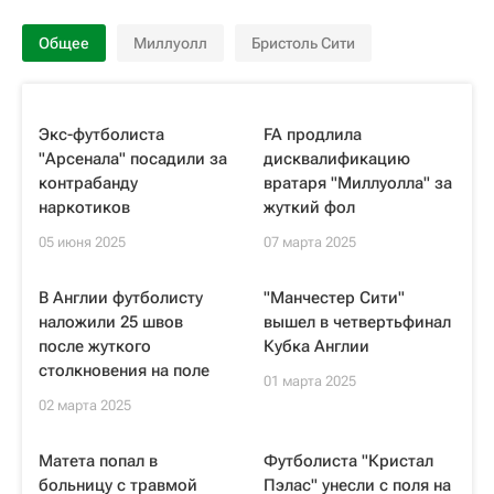
Общее
Миллуолл
Бристоль Сити
Экс-футболиста
FA продлила
"Арсенала" посадили за
дисквалификацию
контрабанду
вратаря "Миллуолла" за
наркотиков
жуткий фол
05 июня 2025
07 марта 2025
В Англии футболисту
"Манчестер Сити"
наложили 25 швов
вышел в четвертьфинал
после жуткого
Кубка Англии
столкновения на поле
01 марта 2025
02 марта 2025
Матета попал в
Футболиста "Кристал
больницу с травмой
Пэлас" унесли с поля на