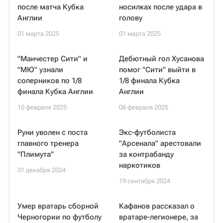
после матча Кубка
носилках после удара в
Англии
голову
01 марта 2025
01 марта 2025
"Манчестер Сити" и
Дебютный гол Хусанова
"МЮ" узнали
помог "Сити" выйти в
соперников по 1/8
1/8 финала Кубка
финала Кубка Англии
Англии
10 февраля 2025
08 февраля 2025
Руни уволен с поста
Экс-футболиста
главного тренера
"Арсенала" арестовали
"Плимута"
за контрабанду
наркотиков
31 декабря 2024
19 сентября 2024
Умер вратарь сборной
Кафанов рассказал о
Черногории по футболу
вратаре-легионере, за