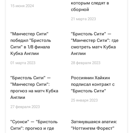
которым следят в
15 июня 2024
сборной
21 марта 2023
"Манчестер Сити"
"Бристоль Сити" —
победил "Бристоль
"Манчестер Сити": где
Сити" в 1/8 финала
смотреть матч Кубка
Кубка Англии
Англии
01 марта 2023
28 февраля 2023
"Бристоль Сити" —
Россиянин Хайкин
"Манчестер Сити":
подписал контракт с
прогноз на матч Кубка
"Бристоль Сити"
Англии
25 января 2023
27 февраля 2023
"Суонси" — "Бристоль
Затянувшаяся апатия:
Сити": прогноз и где
"Ноттингем Форест"