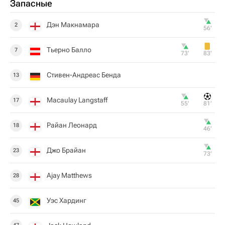
Запасные
Дэн Макнамара
2
56‎’‎
Тьерно Балло
7
73‎’‎
83‎’‎
Стивен-Андреас Бенда
13
Macaulay Langstaff
17
55‎’‎
81‎’‎
Райан Леонард
18
46‎’‎
Джо Брайан
23
73‎’‎
Ajay Matthews
28
Уэс Хардинг
45