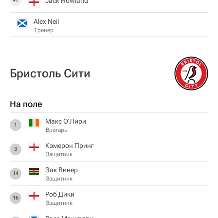
Jack Howland
47
Alex Neil
Тренер
Бристоль Сити
На поле
Макс О'Лири
1
Вратарь
Кэмерон Принг
3
Защитник
Зак Винер
14
Защитник
Роб Дики
16
Защитник