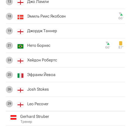
Джо Ламли
13
Эмиль Риис Якобсен
18
66‎’‎
Джордж Таннер
19
Нето Борхес
21
66‎’‎
87‎’‎
Хейдон Робертс
24
Эфраим Йевоа
25
Josh Stokes
26
Leo Pecover
29
Gerhard Struber
Тренер