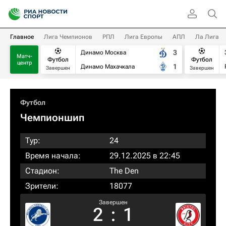
Главное
Лига Чемпионов
РПЛ
Лига Европы
АПЛ
Ла Лига
3
Динамо Москва
Матч-
Футбол
Футбол
центр
1
Динамо Махачкала
Завершен
Завершен
Футбол
Чемпионшип
Тур:
24
Время начала:
29.12.2025 в 22:45
Стадион:
The Den
Зрители:
18077
Завершен
2
:
1