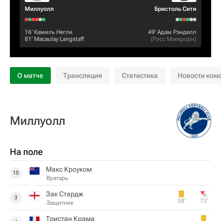
Миллуолл
Бристоль Сити
16‎’‎
Камиль Негли
49‎’‎
Адам Рэнделл
81‎’‎
Macaulay Langstaff
(
Росс Маккрори
)
О матче
Трансляция
Статистика
Новости ком
Миллуолл
На поле
Макс Кроуком
15
Вратарь
Зак Стардж
3
38‎’‎
73‎’‎
Защитник
Тристан Крама