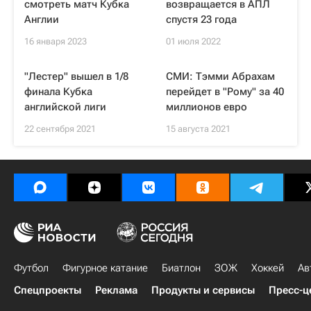
смотреть матч Кубка
возвращается в АПЛ
Англии
спустя 23 года
16 января 2023
01 июля 2022
"Лестер" вышел в 1/8
СМИ: Тэмми Абрахам
финала Кубка
перейдет в "Рому" за 40
английской лиги
миллионов евро
22 сентября 2021
15 августа 2021
Футбол
Фигурное катание
Биатлон
ЗОЖ
Хоккей
Ав
Спецпроекты
Реклама
Продукты и сервисы
Пресс-ц