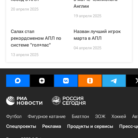
Англии
20 апреля 2025
19 апреля 2025
Салах стал
Назван лучший игрок
рекордсменом АПЛ по
марта в АПЛ
системе "гол+пас"
04 апреля 2025
13 апреля 2025
Футбол
Фигурное катание
Биатлон
ЗОЖ
Хоккей
Ав
Спецпроекты
Реклама
Продукты и сервисы
Пресс-ц