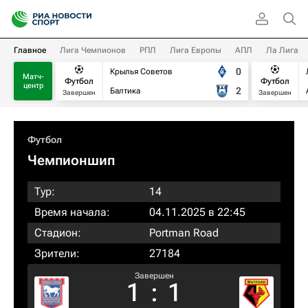
Главное
Лига Чемпионов
РПЛ
Лига Европы
АПЛ
Ла Лига
0
Крылья Советов
Матч-
Футбол
Футбол
центр
2
Балтика
Завершен
Завершен
Футбол
Чемпионшип
Тур:
14
Время начала:
04.11.2025 в 22:45
Стадион:
Portman Road
Зрители:
27184
Завершен
1
:
1