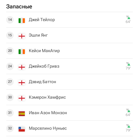
Запасные
Джей Тейлор
14
64‎’‎
Эшли Янг
15
Кейси МакАтир
20
Джейкоб Гривз
24
79‎’‎
Дэвид Баттон
27
Кэмерон Хамфрис
30
Иван Азон Монзон
31
64‎’‎
Марселино Нуньес
32
79‎’‎