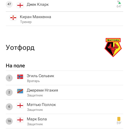
Джек Кларк
47
64‎’‎
Киран Маккенна
Тренер
Уотфорд
На поле
Эгиль Сельвик
1
Вратарь
Джереми Нгакия
2
Защитник
Мэттью Поллок
6
Защитник
Марк Бола
16
59‎’‎
Защитник