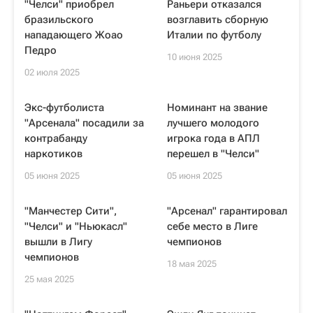
"Челси" приобрел
Раньери отказался
бразильского
возглавить сборную
нападающего Жоао
Италии по футболу
Педро
10 июня 2025
02 июля 2025
Экс-футболиста
Номинант на звание
"Арсенала" посадили за
лучшего молодого
контрабанду
игрока года в АПЛ
наркотиков
перешел в "Челси"
05 июня 2025
05 июня 2025
"Манчестер Сити",
"Арсенал" гарантировал
"Челси" и "Ньюкасл"
себе место в Лиге
вышли в Лигу
чемпионов
чемпионов
18 мая 2025
25 мая 2025