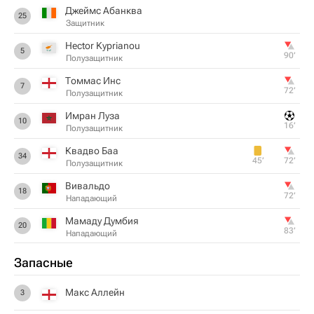
Джеймс Абанква
25
Защитник
Hector Kyprianou
5
90‎’‎
Полузащитник
Томмас Инс
7
72‎’‎
Полузащитник
Имран Луза
10
16‎’‎
Полузащитник
Квадво Баа
34
45‎’‎
72‎’‎
Полузащитник
Вивальдо
18
72‎’‎
Нападающий
Мамаду Думбия
20
83‎’‎
Нападающий
Запасные
Макс Аллейн
3