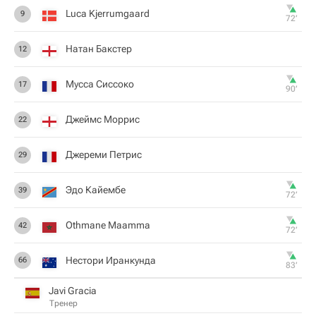
Luca Kjerrumgaard
9
72‎’‎
Натан Бакстер
12
Мусса Сиссоко
17
90‎’‎
Джеймс Моррис
22
Джереми Петрис
29
Эдо Кайембе
39
72‎’‎
Othmane Maamma
42
72‎’‎
Нестори Иранкунда
66
83‎’‎
Javi Gracia
Тренер