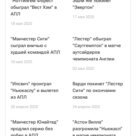
"Ноттингем Форест"
Эшли Янг покинет
обыграл "Вест Хэм" в
"Эвертон"
АПЛ
17 мая 2025
18 мая 2025
"Манчестер Сити"
"Лестер" обыграл
сыграл вничью с
"Саутгемптон" в матче
худшей командой АПЛ
аутсайдеров
чемпионата Англии
10 мая 2025
03 мая 2025
"Ипсвич" проиграл
Варди покинет "Лестер
"Ньюкаслу" и вылетел
Сити" по окончании
из АПЛ
сезона
26 апреля 2025
24 апреля 2025
"Манчестер Юнайтед"
"Астон Вилла"
продлил серию без
разгромила "Ньюкасл"
побед в АПЛ
в матче чемпионата