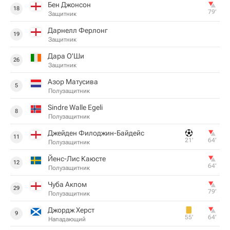
Бен Джонсон
18
79‎’‎
Защитник
Дарнелл Ферлонг
19
Защитник
Дара О'Ши
26
Защитник
Азор Матусива
5
Полузащитник
Sindre Walle Egeli
8
Полузащитник
Джейден Филоджин-Байдейс
11
21‎’‎
64‎’‎
Полузащитник
Йенс-Лис Каюсте
12
64‎’‎
Полузащитник
Чуба Акпом
29
79‎’‎
Полузащитник
Джордж Херст
9
55‎’‎
64‎’‎
Нападающий