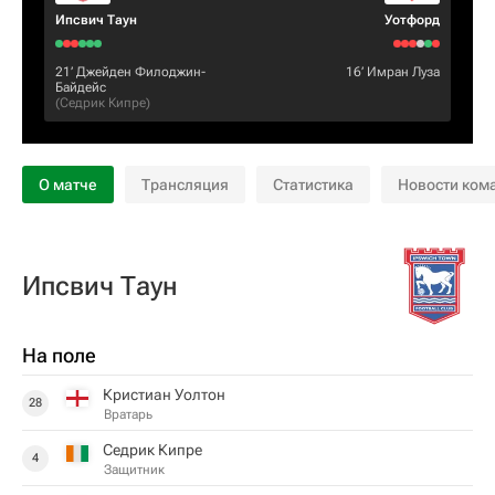
Ипсвич Таун
Уотфорд
21‎’‎
Джейден Филоджин-
16‎’‎
Имран Луза
Байдейс
(
Седрик Кипре
)
О матче
Трансляция
Статистика
Новости ком
Ипсвич Таун
На поле
Кристиан Уолтон
28
Вратарь
Седрик Кипре
4
Защитник