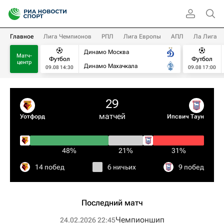
Главное
Лига Чемпионов
РПЛ
Лига Европы
АПЛ
Ла Лига
Динамо Москва
Матч-
Футбол
Футбол
центр
Динамо Махачкала
09.08 14:30
09.08 17:00
29
матчей
Уотфорд
Ипсвич Таун
48%
21%
31%
14 побед
6 ничьих
9 побед
Последний матч
Чемпионшип
24.02.2026 22:45