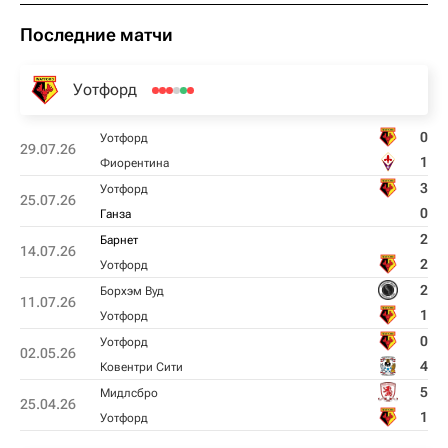
Последние матчи
Уотфорд
0
Уотфорд
29.07.26
1
Фиорентина
3
Уотфорд
25.07.26
0
Ганза
2
Барнет
14.07.26
2
Уотфорд
2
Борхэм Вуд
11.07.26
1
Уотфорд
0
Уотфорд
02.05.26
4
Ковентри Сити
5
Мидлсбро
25.04.26
1
Уотфорд