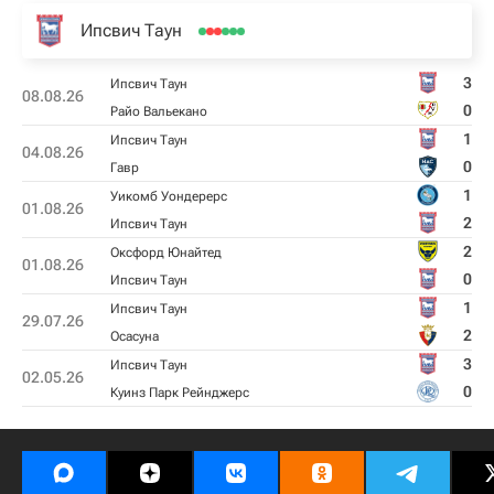
Ипсвич Таун
3
Ипсвич Таун
08.08.26
0
Райо Вальекано
1
Ипсвич Таун
04.08.26
0
Гавр
1
Уикомб Уондерерс
01.08.26
2
Ипсвич Таун
2
Оксфорд Юнайтед
01.08.26
0
Ипсвич Таун
1
Ипсвич Таун
29.07.26
2
Осасуна
3
Ипсвич Таун
02.05.26
0
Куинз Парк Рейнджерс