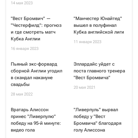
14 мая 2023
"Вест Бромвич" —
"Манчестер Юнайтед"
"Честерфилд": прогноз
вышел в полуфинал
и где смотреть матч
Кубка английской лиги
Кубка Англии
11 января 2023
16 января 2023
Пьяный экс-форвард
Эллардайс уйдет с
сборной Англии угодил
поста главного тренера
в скандал накануне
"Вест Бромвича"
свадьбы
20 мая 2021
28 мая 2022
Вратарь Алиссон
"Ливерпуль" вырвал
принес "Ливерпулю"
победу у "Вест
победу на 95-й минуте:
Бромвича" благодаря
видео гола
голу Алиссона