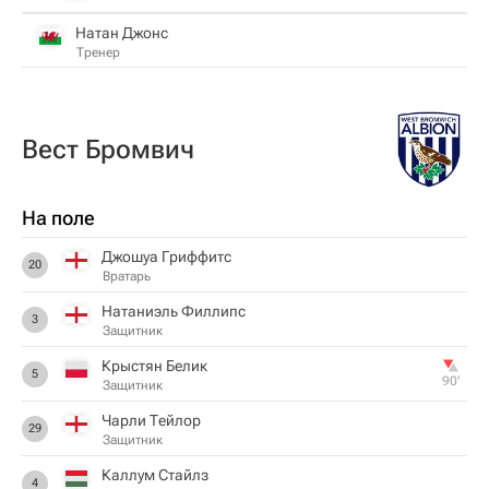
Натан Джонс
Тренер
Вест Бромвич
На поле
Джошуа Гриффитс
20
Вратарь
Натаниэль Филлипс
3
Защитник
Крыстян Белик
5
90‎’‎
Защитник
Чарли Тейлор
29
Защитник
Каллум Стайлз
4