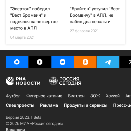
"Эвертон" победил
"Брайтон" уступил "Вест
"Вест Бромвич" и
Бромвичу" в АПЛ, не
поднялся на четвертое
забив два пенальти
место в АПЛ
27 февраля 2021
04 марта 2021
Футбол
Фигурное катание
Биатлон
ЗОЖ
Хоккей
Ав
Спецпроекты
Реклама
Продукты и сервисы
Пресс-ц
Версия 2023.1 Beta
© 2026 МИА «Россия сегодня»
Вакансии