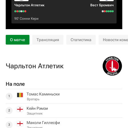
Чарльтон Атлетик
Вест Бромвич
90‎’‎
Сонни Кери
О матче
Трансляция
Статистика
Новости ком
Чарльтон Атлетик
На поле
Томас Каминьски
1
Вратарь
Кейн Рэмзи
2
Защитник
Маколи Гиллесфи
3
Защитник