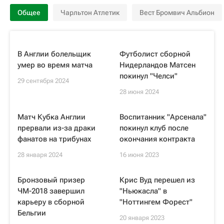
Общее
Чарльтон Атлетик
Вест Бромвич Альбион
В Англии болельщик
Футболист сборной
умер во время матча
Нидерландов Матсен
покинул "Челси"
29 сентября 2024
28 июня 2024
Матч Кубка Англии
Воспитанник "Арсенала"
прервали из-за драки
покинул клуб после
фанатов на трибунах
окончания контракта
28 января 2024
16 июня 2023
Бронзовый призер
Крис Вуд перешел из
ЧМ-2018 завершил
"Ньюкасла" в
карьеру в сборной
"Ноттингем Форест"
Бельгии
20 января 2023