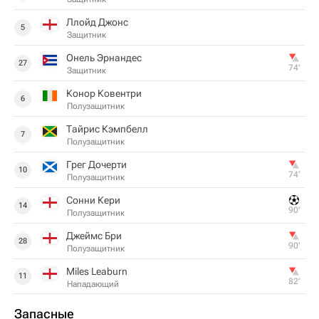
Ллойд Джонс
5
Защитник
Онель Эрнандес
27
74‎’‎
Защитник
Конор Ковентри
6
Полузащитник
Тайрис Кэмпбелл
7
Полузащитник
Грег Дочерти
10
74‎’‎
Полузащитник
Сонни Кери
14
90‎’‎
Полузащитник
Джеймс Бри
28
90‎’‎
Полузащитник
Miles Leaburn
11
82‎’‎
Нападающий
Запасные