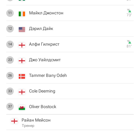
Майкл Джонстон
11
73‎’‎
Дэрил Дайк
12
Алфи Гилкрист
14
81‎’‎
Джо Уайлдсмит
23
Tammer Bany Odeh
26
Cole Deeming
33
Oliver Bostock
37
Райан Мейсон
Тренер