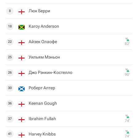
Люк Берри
8
Karoy Anderson
18
Айзек Олаофе
22
82‎’‎
Уильям Мэньон
25
Джо Рэнкин-Костелло
26
90‎’‎
Роберт Аптер
30
Keenan Gough
36
Ibrahim Fullah
37
74‎’‎
Harvey Knibbs
41
74‎’‎