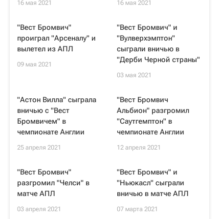
16 мая 2021
16 мая 2021
"Вест Бромвич"
"Вест Бромвич" и
проиграл "Арсеналу" и
"Вулверхэмптон"
вылетел из АПЛ
сыграли вничью в
"Дерби Черной страны"
09 мая 2021
03 мая 2021
"Астон Вилла" сыграла
"Вест Бромвич
вничью с "Вест
Альбион" разгромил
Бромвичем" в
"Саутгемптон" в
чемпионате Англии
чемпионате Англии
25 апреля 2021
12 апреля 2021
"Вест Бромвич"
"Вест Бромвич" и
разгромил "Челси" в
"Ньюкасл" сыграли
матче АПЛ
вничью в матче АПЛ
03 апреля 2021
07 марта 2021