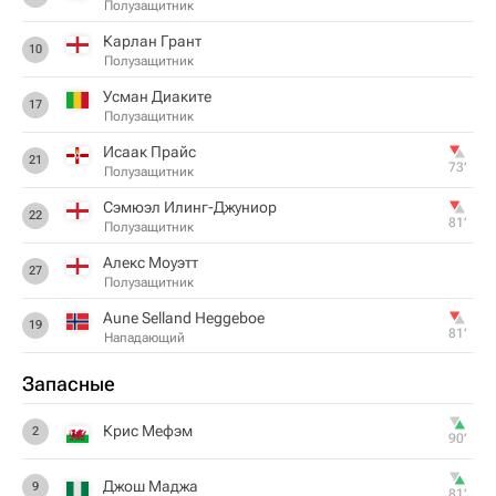
Полузащитник
Карлан Грант
10
Полузащитник
Усман Диаките
17
Полузащитник
Исаак Прайс
21
73‎’‎
Полузащитник
Сэмюэл Илинг-Джуниор
22
81‎’‎
Полузащитник
Алекс Моуэтт
27
Полузащитник
Aune Selland Heggeboe
19
81‎’‎
Нападающий
Запасные
Крис Мефэм
2
90‎’‎
Джош Маджа
9
81‎’‎