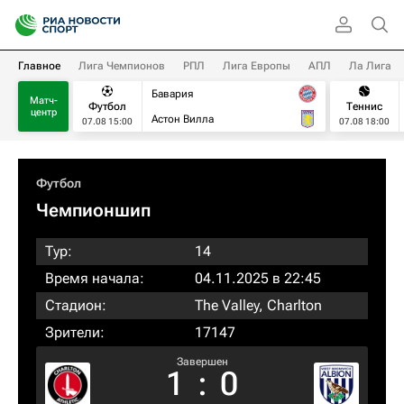
Главное
Лига Чемпионов
РПЛ
Лига Европы
АПЛ
Ла Лига
Бавария
Матч-
Футбол
Теннис
центр
Астон Вилла
07.08 15:00
07.08 18:00
Футбол
Чемпионшип
Тур:
14
Время начала:
04.11.2025 в 22:45
Стадион:
The Valley, Charlton
Зрители:
17147
Завершен
1
:
0