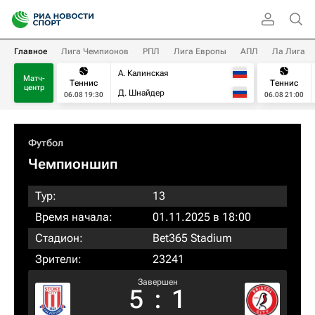
Главное
Лига Чемпионов
РПЛ
Лига Европы
АПЛ
Ла Лига
А. Калинская
Матч-
Теннис
Теннис
центр
Д. Шнайдер
06.08 19:30
06.08 21:00
Футбол
Чемпионшип
Тур:
13
Время начала:
01.11.2025 в 18:00
Стадион:
Bet365 Stadium
Зрители:
23241
Завершен
5
:
1