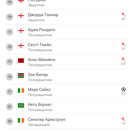
16
Защитник
Джордж Таннер
19
46‎’‎
Защитник
Адам Рэнделл
4
Полузащитник
Скотт Твайн
10
46‎’‎
Полузащитник
Анис Мехмети
11
68‎’‎
Полузащитник
Зак Винер
14
Полузащитник
Марк Сайкс
17
82‎’‎
Полузащитник
Нето Борхес
21
Полузащитник
Синклер Армстронг
30
78‎’‎
Нападающий