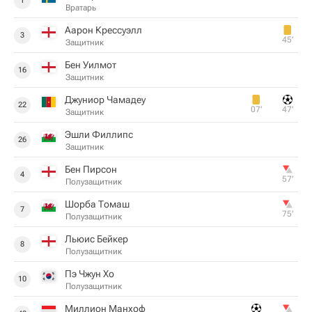
1
Вратарь
Аарон Крессуэлл
3
45‎’‎
Защитник
Бен Уилмот
16
Защитник
Джуниор Чамадеу
22
07‎’‎
47‎’‎
Защитник
Эшли Филлипс
26
Защитник
Бен Пирсон
4
57‎’‎
Полузащитник
Шорба Томаш
7
75‎’‎
Полузащитник
Льюис Бейкер
8
Полузащитник
Пэ Чжун Хо
10
Полузащитник
Миллион Манхоф