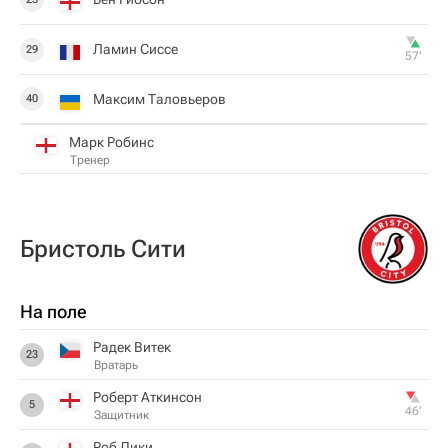
Ламин Сиссе
29
57‎’‎
Максим Таловьеров
40
Марк Робинс
Тренер
Бристоль Сити
На поле
Радек Витек
23
Вратарь
Роберт Аткинсон
5
46‎’‎
Защитник
Роб Дики