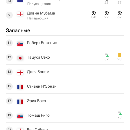
42
25‎’‎
57‎’‎
Полузащитник
Дивин Мубама
9
04‎’‎
22‎’‎
67‎’‎
Нападающий
Запасные
Роберт Боженик
11
Тацуки Секо
12
57‎’‎
90‎’‎
Джек Бонэм
13
Стивен Н'Зонзи
15
Эрик Бока
17
Томаш Риго
19
75‎’‎
Бен Гибсон
23