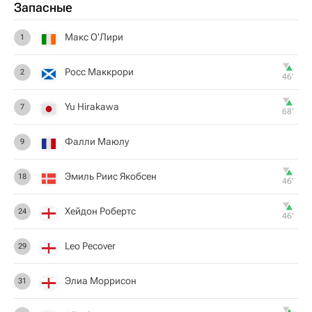
Запасные
Макс О'Лири
1
Росс Маккрори
2
46‎’‎
Yu Hirakawa
7
68‎’‎
Фалли Маюлу
9
Эмиль Риис Якобсен
18
46‎’‎
Хейдон Робертс
24
46‎’‎
Leo Pecover
29
Элиа Моррисон
31