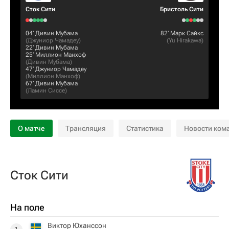
Сток Сити
Бристоль Сити
04‎’‎
Дивин Мубама
82‎’‎
Марк Сайкс
(
Джуниор Чамадеу
)
(
Yu Hirakawa
)
22‎’‎
Дивин Мубама
25‎’‎
Миллион Манхоф
(
Дивин Мубама
)
47‎’‎
Джуниор Чамадеу
(
Миллион Манхоф
)
67‎’‎
Дивин Мубама
(
Ламин Сиссе
)
О матче
Трансляция
Статистика
Новости ком
Сток Сити
На поле
Виктор Юханссон