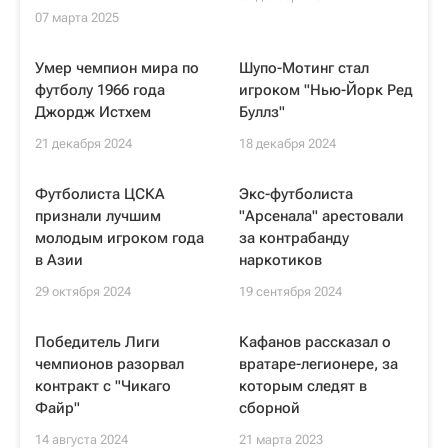
07 марта 2025
Умер чемпион мира по
Шупо-Мотинг стал
футболу 1966 года
игроком "Нью-Йорк Ред
Джордж Истхем
Буллз"
21 декабря 2024
18 декабря 2024
Футболиста ЦСКА
Экс-футболиста
признали лучшим
"Арсенала" арестовали
молодым игроком года
за контрабанду
в Азии
наркотиков
29 октября 2024
19 сентября 2024
Победитель Лиги
Кафанов рассказал о
чемпионов разорвал
вратаре-легионере, за
контракт с "Чикаго
которым следят в
Файр"
сборной
14 августа 2024
21 марта 2023