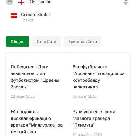
Olly Thomas
36
78‎’‎
Gerhard Struber
Тренер
Общее
Сток Сити
Бристоль Сити
Победитель Лиги
Экс-футболиста
чемпионов стал
"Арсенала" посадили за
футболистом "Црвены
контрабанду
Звезды"
наркотиков
22 июля 2025
05 июня 2025
FA продлила
Руни уволен с поста
дисквалификацию
главного тренера
вратаря "Миллуолла" за
"Плимута"
жуткий фол
31 декабря 2024