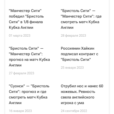
"Манчестер Сити"
"Бристоль Сити" —
победил "Бристоль
"Манчестер Сити": где
Сити" в 1/8 финала
смотреть матч Кубка
Кубка Англии
Англии
01 марта 2023
28 февраля 2023
"Бристоль Сити" —
Россиянин Хайкин
"Манчестер Сити":
подписал контракт с
прогноз на матч Кубка
"Бристоль Сити"
Англии
25 января 2023
27 февраля 2023
"Суонси" — "Бристоль
Отрубил нос и нанес 60
Сити": прогноз и где
ножевых. Ревность
смотреть матч Кубка
свела английского
Англии
игрока с ума
16 января 2023
24 сентября 2022