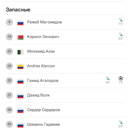
Запасные
Ражаб Магомедов
9
75‎’‎
Кирилл Зинович
19
89‎’‎
Мохамед Аззи
22
Andres Alarcon
24
Гамид Агаларов
25
46‎’‎
79‎’‎
Давид Волк
27
Сердер Сердеров
28
Шамиль Гаджиев
53
89‎’‎