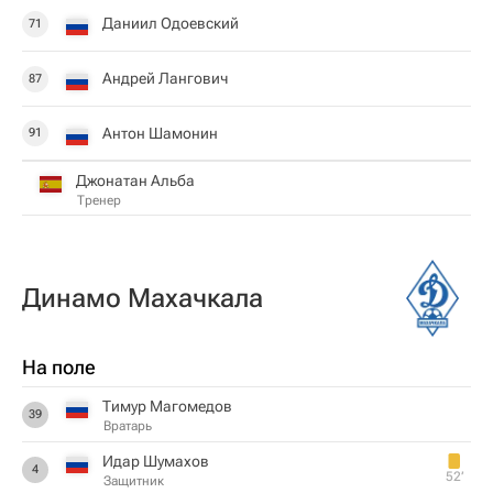
Даниил Одоевский
71
Андрей Лангович
87
Антон Шамонин
91
Джонатан Альба
Тренер
Динамо Махачкала
На поле
Тимур Магомедов
39
Вратарь
Идар Шумахов
4
52‎’‎
Защитник