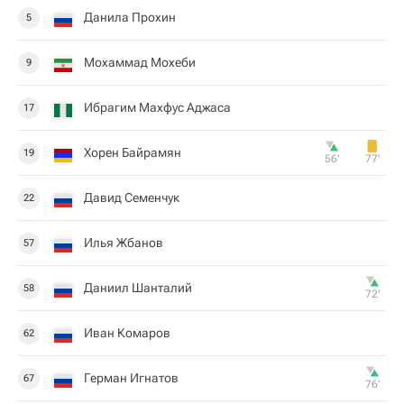
Данила Прохин
5
Мохаммад Мохеби
9
Ибрагим Махфус Аджаса
17
Хорен Байрамян
19
56‎’‎
77‎’‎
Давид Семенчук
22
Илья Жбанов
57
Даниил Шанталий
58
72‎’‎
Иван Комаров
62
Герман Игнатов
67
76‎’‎