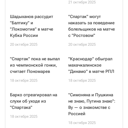
21 октября 2025
Шадыханов рассудит
"Спартак" могут
"Балтику" и
наказать за поведение
"Локомотив" в матче
болельщиков на матче
Кубка России
с "Ростовом"
20 октября 2025
20 октября 2025
"Спартак" пока не выпал
"Краснодар" обыграл
из чемпионской гонки,
махачкалинское
считает Пономарев
"Динамо" в матче РПЛ
18 октября 2025
18 октября 2025
Барко отреагировал на
"Симоняна и Пушкина
слухи об уходе из
не знаю, Путина знаю":
"Спартака"
Ву — о знакомстве с
Россией
18 октября 2025
18 октября 2025