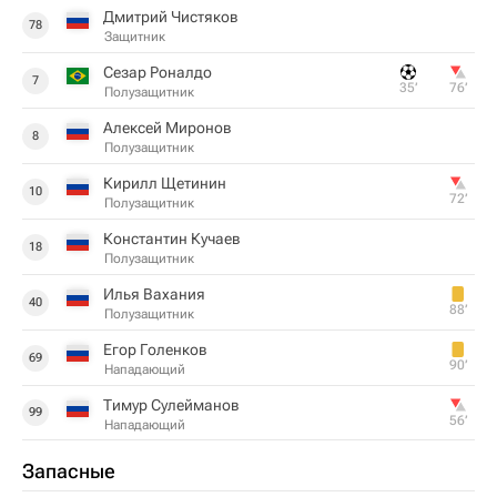
Дмитрий Чистяков
78
Защитник
Сезар Роналдо
7
35‎’‎
76‎’‎
Полузащитник
Алексей Миронов
8
Полузащитник
Кирилл Щетинин
10
72‎’‎
Полузащитник
Константин Кучаев
18
Полузащитник
Илья Вахания
40
88‎’‎
Полузащитник
Егор Голенков
69
90‎’‎
Нападающий
Тимур Сулейманов
99
56‎’‎
Нападающий
Запасные