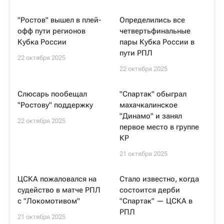
"Ростов" вышел в плей-
Определились все
офф пути регионов
четвертьфинальные
Кубка России
пары Кубка России в
пути РПЛ
22 октября 2025
22 октября 2025
Слюсарь пообещал
"Спартак" обыграл
"Ростову" поддержку
махачкалинское
"Динамо" и занял
22 октября 2025
первое место в группе
КР
21 октября 2025
ЦСКА пожаловался на
Стало известно, когда
судейство в матче РПЛ
состоится дерби
с "Локомотивом"
"Спартак" — ЦСКА в
РПЛ
21 октября 2025