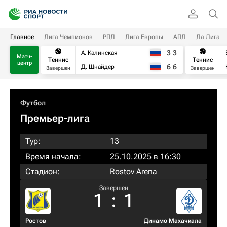
Главное
Лига Чемпионов
РПЛ
Лига Европы
АПЛ
Ла Лига
3
3
А. Калинская
Матч-
Теннис
Теннис
центр
6
6
Д. Шнайдер
Завершен
Завершен
Футбол
Премьер-лига
Тур:
13
Время начала:
25.10.2025 в 16:30
Стадион:
Rostov Arena
Завершен
1
:
1
Ростов
Динамо Махачкала