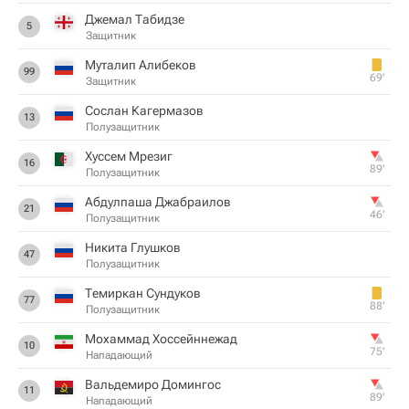
Джемал Табидзе
5
Защитник
Муталип Алибеков
99
69‎’‎
Защитник
Сослан Кагермазов
13
Полузащитник
Хуссем Мрезиг
16
89‎’‎
Полузащитник
Абдулпаша Джабраилов
21
46‎’‎
Полузащитник
Никита Глушков
47
Полузащитник
Темиркан Сундуков
77
88‎’‎
Полузащитник
Мохаммад Хоссейннежад
10
75‎’‎
Нападающий
Вальдемиро Домингос
11
89‎’‎
Нападающий