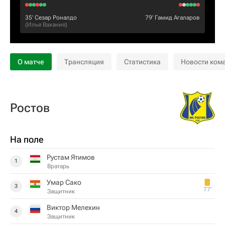
35‎’‎
Сезар Роналдо
79‎’‎
Гамид Агаларов
(
Илья Вахания
)
О матче
Трансляция
Статистика
Новости ком
Ростов
На поле
Рустам Ятимов
1
Вратарь
Умар Сако
3
77‎’‎
Защитник
Виктор Мелехин
4
Защитник