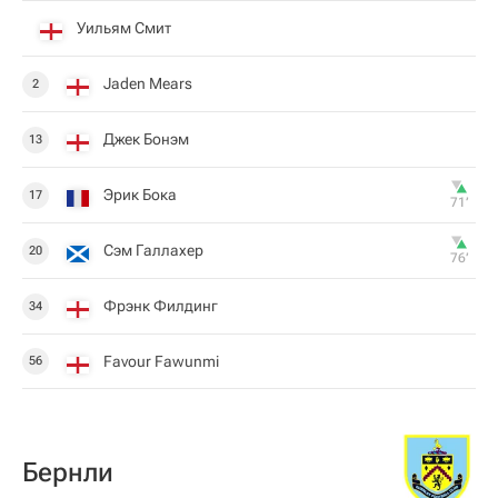
Уильям Смит
Jaden Mears
2
Джек Бонэм
13
Эрик Бока
17
71‎’‎
Сэм Галлахер
20
76‎’‎
Фрэнк Филдинг
34
Favour Fawunmi
56
Бернли