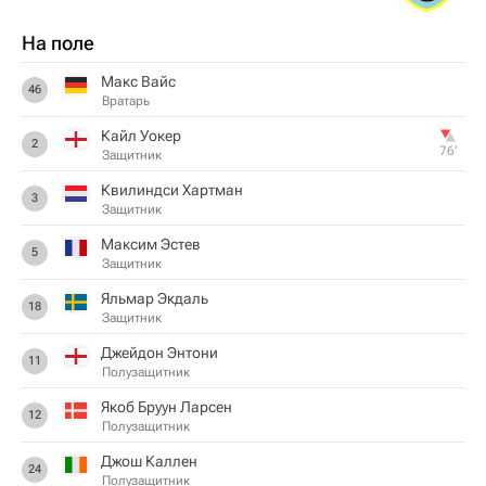
На поле
Макс Вайс
46
Вратарь
Кайл Уокер
2
76‎’‎
Защитник
Квилиндси Хартман
3
Защитник
Максим Эстев
5
Защитник
Яльмар Экдаль
18
Защитник
Джейдон Энтони
11
Полузащитник
Якоб Бруун Ларсен
12
Полузащитник
Джош Каллен
24
Полузащитник