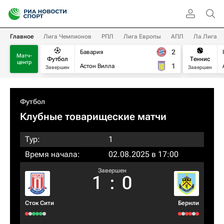
Главное
Лига Чемпионов
РПЛ
Лига Европы
АПЛ
Ла Лига
2
Бавария
Матч-
Футбол
Теннис
центр
1
Астон Вилла
Завершен
Завершен
Футбол
Клубные товарищеские матчи
Тур:
1
Время начала:
02.08.2025 в 17:00
Завершен
1
:
0
Сток Сити
Бернли