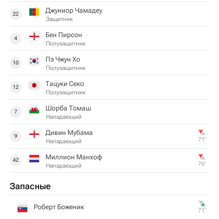
Джуниор Чамадеу
22
Защитник
Бен Пирсон
4
Полузащитник
Пэ Чжун Хо
10
Полузащитник
Тацуки Секо
12
Полузащитник
Шорба Томаш
7
Нападающий
Дивин Мубама
9
71‎’‎
Нападающий
Миллион Манхоф
42
76‎’‎
Нападающий
Запасные
Роберт Боженик
71‎’‎