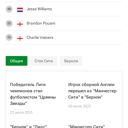
Jesse Williams
48
Brandon Pouani
52
Charlie Veevers
55
Общее
Сток Сити
Бернли
Победитель Лиги
Игрок сборной Англии
чемпионов стал
перешел из "Манчестер
футболистом "Црвены
Сити" в "Бернли"
Звезды"
05 июля 2025
22 июля 2025
"Бернли" и "Лидс"
"Манчестер Сити"