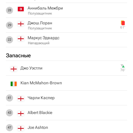
Аннибаль Межбри
28
Полузащитник
Джош Лоран
29
61‎’‎
Полузащитник
Маркус Эдвардс
22
Нападающий
Запасные
Джо Уэстли
76‎’‎
Kian McMahon-Brown
Чарли Каспер
41
Albert Blackie
43
Joe Ashton
47