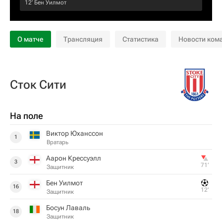
12‎’‎
Бен Уилмот
О матче
Трансляция
Статистика
Новости ком
Сток Сити
На поле
Виктор Юханссон
1
Вратарь
Аарон Крессуэлл
3
71‎’‎
Защитник
Бен Уилмот
16
12‎’‎
Защитник
Босун Лаваль
18
Защитник