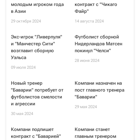
молодым игроком года
контракт с "Чикаго
в Азии
Файр"
29 октября 2024
14 августа 2024
Экс-игрок "Ливерпуля"
Футболист сборной
и "Манчестер Сити"
Нидерландов Матсен
возглавит сборную
покинул "Челси"
Уэльса
28 июня 2024
09 июля 2024
Новый тренер
Компани назначен на
"Баварии" потребует от
пост главного тренера
футболистов смелости
"Баварии"
и агрессии
29 мая 2024
30 мая 2024
Компани подпишет
Компани станет
контракт с "Баварией"
главным тренером