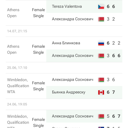
6
6
Tereza Valentova
Athens
Female
Open
Single
3
2
Александра Соснович
14.07, 21:15
6
2
2
Анна Блинкова
Athens
Female
Open
Single
3
6
6
Александра Соснович
25.06, 17:10
3
6
Александра Соснович
Wimbledon,
Female
Qualification
Single
WTA
6
7
Бьянка Андрееску
24.06, 19:05
5
6
7
Александра Соснович
Wimbledon,
Female
Qualification
Single