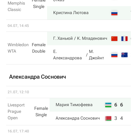
Female
Memphis
Single
Classic
7
Кристина Лютова
04.07, 14:45
6
Г. Ханьюй
К. Младенович
Wimbledon
Female
WTA
Double
Е.
М.
2
Александрова
Джойнт
Александра Соснович
21.07, 12:10
6
6
Мария Тимофеева
Livesport
Female
Prague
Single
Open
3
4
Александра Соснович
16.07, 17:40