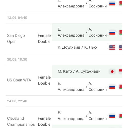
Е.
А.
Александрова
Соснович
13.09, 04:40
Е.
А.
Александрова
Соснович
San Diego
Female
Open
Double
К. Доулхайд
К. Лью
30.08, 18:30
М. Като
А. Сутджиади
Female
US Open WTA
Double
Е.
А.
Александрова
Соснович
24.08, 22:40
Е.
А.
Cleveland
Female
Александрова
Соснович
Championships
Double