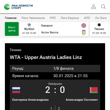
Главное
Лига Чемпионов
РПЛ
Лига Европы
АПЛ
Ла Лига
Бавария
Матч-
Футбол
Теннис
центр
Астон Вилла
07.08 15:00
07.08 18:00
Теннис
WTA
- Upper Austria Ladies Linz
Раунд:
1/8 финала
Время начала:
30.01.2025 в 21:55
Завершен
2
:
0
Екатерина Александрова
Александра Соснович
1
2