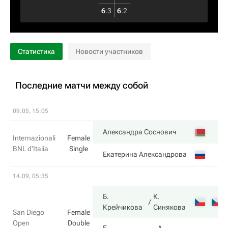
6
:
3
6
:
2
Статистика
Новости участников
Последние матчи между собой
09.05, 15:05
Александра Соснович
Internazionali
Female
BNL d'Italia
Single
Екатерина Александрова
14.09, 05:35
Б.
К.
Крейчикова
Синякова
San Diego
Female
Open
Double