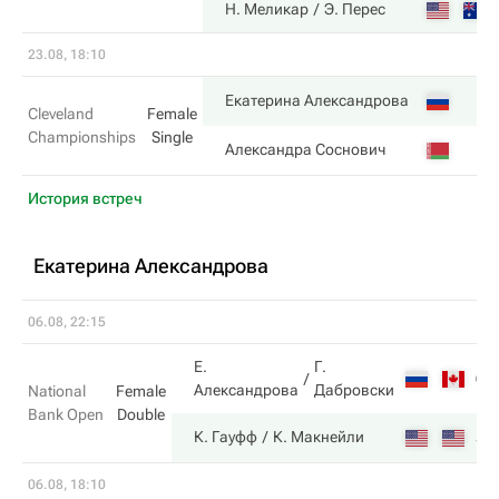
Н. Меликар
Э. Перес
23.08, 18:10
Екатерина Александрова
Cleveland
Female
Championships
Single
Александра Соснович
История встреч
Екатерина Александрова
06.08, 22:15
Е.
Г.
6
Александрова
Дабровски
National
Female
Bank Open
Double
3
К. Гауфф
К. Макнейли
06.08, 18:10