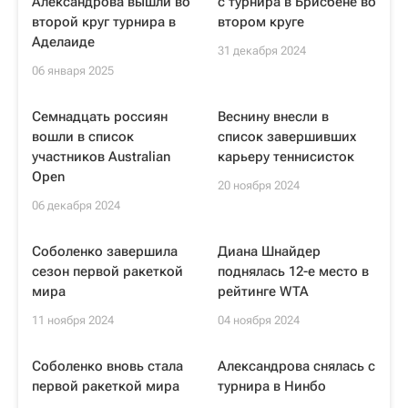
Александрова вышли во
с турнира в Брисбене во
второй круг турнира в
втором круге
Аделаиде
31 декабря 2024
06 января 2025
Семнадцать россиян
Веснину внесли в
вошли в список
список завершивших
участников Australian
карьеру теннисисток
Open
20 ноября 2024
06 декабря 2024
Соболенко завершила
Диана Шнайдер
сезон первой ракеткой
поднялась 12-е место в
мира
рейтинге WTA
11 ноября 2024
04 ноября 2024
Соболенко вновь стала
Александрова снялась с
первой ракеткой мира
турнира в Нинбо