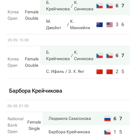
Б.
К.
6
7
Крейчикова
Синякова
Korea
Female
Open
Double
М.
К.
3
6
Джойнт
Макнейли
20.09, 15:00
Б.
К.
6
7
Крейчикова
Синякова
Korea
Female
Open
Double
2
5
С. Ифань
З. Х. Янг
Барбора Крейчикова
06.08, 01:05
6
7
Людмила Самсонова
National
Female
Bank
Single
Open
1
5
Барбора Крейчикова