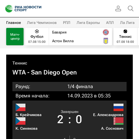
Главное
Лига Чемпионов
РПЛ
Лига Европы
АПЛ
Ла Лига
Бавария
Матч-
Футбол
Теннис
центр
Астон Вилла
07.08 15:00
07.08 18:00
Теннис
WTA
- San Diego Open
Раунд:
1/4 финала
Время начала:
14.09.2023 в 05:35
Завершен
Б. Крейчикова
Е. Александрова
2
:
0
К. Синякова
А. Соснович