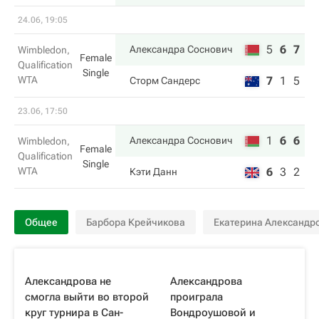
24.06, 19:05
5
6
7
Александра Соснович
Wimbledon,
Female
Qualification
Single
WTA
7
1
5
Сторм Сандерс
23.06, 17:50
1
6
6
Александра Соснович
Wimbledon,
Female
Qualification
Single
WTA
6
3
2
Кэти Данн
Общее
Барбора Крейчикова
Екатерина Александр
Александрова не
Александрова
смогла выйти во второй
проиграла
круг турнира в Сан-
Вондроушовой и