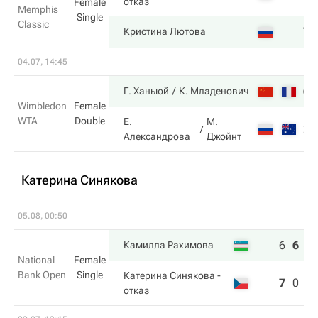
отказ
Female
Memphis
Single
Classic
7
Кристина Лютова
04.07, 14:45
6
Г. Ханьюй
К. Младенович
Wimbledon
Female
WTA
Double
Е.
М.
2
Александрова
Джойнт
Катерина Синякова
05.08, 00:50
6
6
5
Камилла Рахимова
National
Female
Bank Open
Single
Катерина Синякова
-
7
0
2
отказ