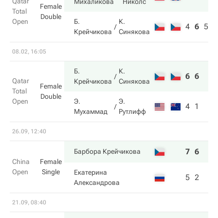
Qatar
Михаликова
Николс
Female
Total
Double
Open
Б.
К.
4
6
5
Крейчикова
Синякова
08.02, 16:05
Б.
К.
6
6
Qatar
Крейчикова
Синякова
Female
Total
Double
Open
Э.
Э.
4
1
Мухаммад
Рутлифф
26.09, 12:40
7
6
Барбора Крейчикова
China
Female
Open
Single
Екатерина
5
2
Александрова
21.09, 08:40