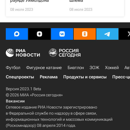
раунде Уимблдона
шлема
08 июля 2023
08 июля 2023
Футбол
Фигурное катание
Биатлон
ЗОЖ
Хоккей
Ав
Спецпроекты
Реклама
Продукты и сервисы
Пресс-ц
Версия 2023.1 Beta
© 2026 МИА «Россия сегодня»
Вакансии
Сетевое издание РИА Новости зарегистрировано
в Федеральной службе по надзору в сфере связи,
информационных технологий и массовых коммуникаций
(Роскомнадзор) 08 апреля 2014 года.