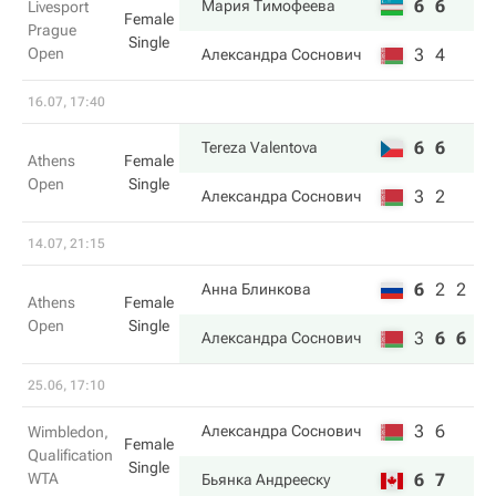
6
6
Мария Тимофеева
Livesport
Female
Prague
Single
Open
3
4
Александра Соснович
16.07, 17:40
6
6
Tereza Valentova
Athens
Female
Open
Single
3
2
Александра Соснович
14.07, 21:15
6
2
2
Анна Блинкова
Athens
Female
Open
Single
3
6
6
Александра Соснович
25.06, 17:10
3
6
Александра Соснович
Wimbledon,
Female
Qualification
Single
WTA
6
7
Бьянка Андрееску