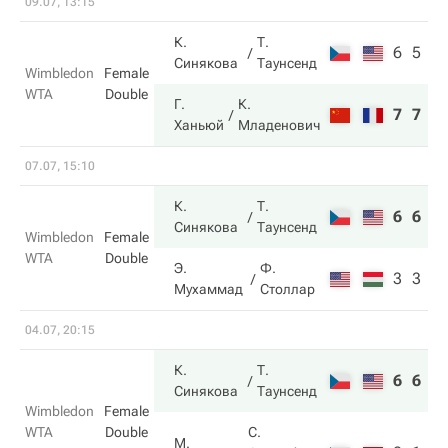
09.07, 13:15
К.
Т.
6
5
Синякова
Таунсенд
Wimbledon
Female
WTA
Double
Г.
К.
7
7
Ханьюй
Младенович
07.07, 15:10
К.
Т.
6
6
Синякова
Таунсенд
Wimbledon
Female
WTA
Double
Э.
Ф.
3
3
Мухаммад
Столлар
04.07, 20:15
К.
Т.
6
6
Синякова
Таунсенд
Wimbledon
Female
WTA
Double
С.
М.