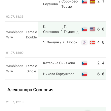
2
1
Соррибес-
Боузкова
Тормо
02.07, 18:35
К.
Т.
6
6
Синякова
Таунсенд
Wimbledon
Female
WTA
Double
4
0
Ч. Хаоцин
К. Таусон
01.07, 18:00
2
4
Катерина Синякова
Wimbledon
Female
WTA
Single
6
6
Никола Бартункова
Александра Соснович
21.07, 12:10