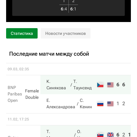
1
2
6
:
4
6
:
1
Статистика
Новости участников
Последние матчи между собой
09.03, 02:35
К.
Т.
6
6
BNP
Синякова
Таунсенд
Female
Paribas
Double
Open
Е.
С.
1
2
Александрова
Кенин
11.02, 17:25
Т.
О.
6
2
10