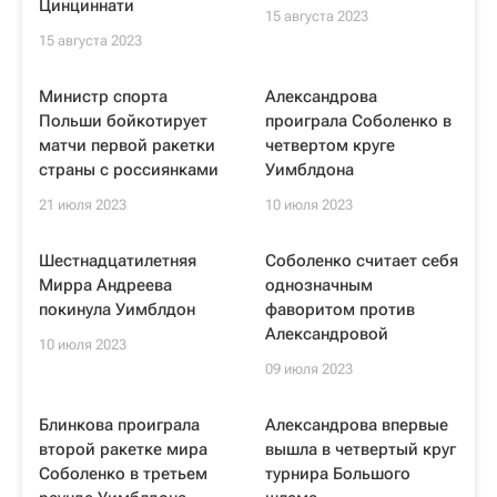
Цинциннати
15 августа 2023
15 августа 2023
Министр спорта
Александрова
Польши бойкотирует
проиграла Соболенко в
матчи первой ракетки
четвертом круге
страны с россиянками
Уимблдона
21 июля 2023
10 июля 2023
Шестнадцатилетняя
Соболенко считает себя
Мирра Андреева
однозначным
покинула Уимблдон
фаворитом против
Александровой
10 июля 2023
09 июля 2023
Блинкова проиграла
Александрова впервые
второй ракетке мира
вышла в четвертый круг
Соболенко в третьем
турнира Большого