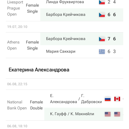
2
4
Линда Фрухвиртова
Livesport
Female
Prague
Single
Open
6
6
Барбора Крейчикова
19.07, 20:10
7
6
Барбора Крейчикова
Athens
Female
Open
Single
6
3
Мария Саккари
Екатерина Александрова
06.08, 22:15
Е.
Г.
6
Александрова
Дабровски
National
Female
Bank Open
Double
3
К. Гауфф
К. Макнейли
06.08, 18:10