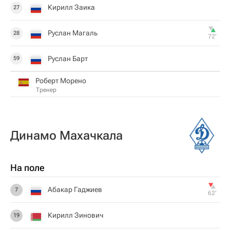
Кирилл Заика
27
Руслан Магаль
28
72‎’‎
Руслан Барт
59
Роберт Морено
Тренер
Динамо Махачкала
На поле
Абакар Гаджиев
7
62‎’‎
Кирилл Зинович
19