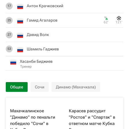
Антон Крачковский
17
Гамид Агаларов
25
62‎’‎
121‎’‎
Давид Волк
27
Шамиль Гаджиев
53
Хасанби Биджиев
Тренер
Общее
Сочи
Динамо (Махачкала)
Махачкалинское
Карасев рассудит
"Динамо" по пенальти
"Ростов" и "Спартак" в
победило "Сочи" в
ответном матче Кубка