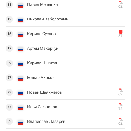
Павел Мелешин
11
62‎’‎
Николай Заболотный
12
Кирилл Суслов
15
87‎’‎
Артем Макарчук
17
Кирилл Никитин
29
Макар Чирков
37
Новак Шаяхметов
72
62‎’‎
Илья Сафронов
77
72‎’‎
Владислав Лазарев
89
62‎’‎