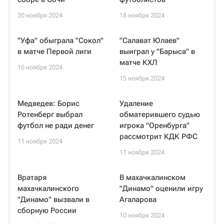
20 ноября 2024
18 ноября 2024
"Уфа" обыграла "Сокол"
"Салават Юлаев"
в матче Первой лиги
выиграл у "Барыса" в
матче КХЛ
16 ноября 2024
15 ноября 2024
Медведев: Борис
Удаление
Ротенберг выбрал
обматерившего судью
футбол не ради денег
игрока "Оренбурга"
рассмотрит КДК РФС
11 ноября 2024
11 ноября 2024
Вратаря
В махачкалинском
махачкалинского
"Динамо" оценили игру
"Динамо" вызвали в
Агаларова
сборную России
10 ноября 2024