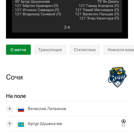
45‎’‎
Артур Шушеначев
70‎’‎
Ян Джапо
121‎’‎
Мартин Крамарич
(П)
121‎’‎
Гамид Агаларов
(П)
121‎’‎
Игнасио Сааведра
(П)
121‎’‎
Ражаб Магомедов
(П)
121‎’‎
Владимир Сычевой
(П)
121‎’‎
Валентин Пальцев
(П)
121‎’‎
Эгаш Касинтура
(П)
3
:
4
О матче
Трансляция
Статистика
Новости ком
Сочи
На поле
Вячеслав Литвинов
4
Артур Шушеначев
9
45‎’‎