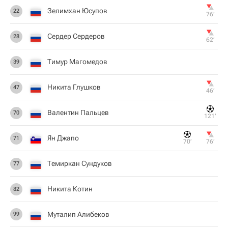
Зелимхан Юсупов
22
76‎’‎
Сердер Сердеров
28
62‎’‎
Тимур Магомедов
39
Никита Глушков
47
46‎’‎
Валентин Пальцев
70
121‎’‎
Ян Джапо
71
70‎’‎
76‎’‎
Темиркан Сундуков
77
Никита Котин
82
Муталип Алибеков
99