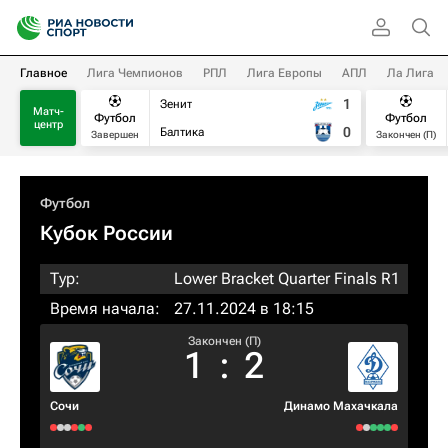
Главное
Лига Чемпионов
РПЛ
Лига Европы
АПЛ
Ла Лига
1
Зенит
Матч-
Футбол
Футбол
центр
0
Балтика
Завершен
Закончен (П)
Футбол
Кубок России
Тур:
Lower Bracket Quarter Finals R1
Время начала:
27.11.2024 в 18:15
Закончен (П)
1
:
2
Сочи
Динамо Махачкала