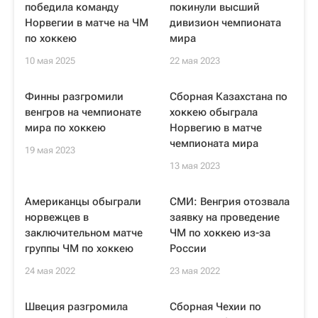
победила команду
покинули высший
Норвегии в матче на ЧМ
дивизион чемпионата
по хоккею
мира
10 мая 2025
22 мая 2023
Финны разгромили
Сборная Казахстана по
венгров на чемпионате
хоккею обыграла
мира по хоккею
Норвегию в матче
чемпионата мира
19 мая 2023
13 мая 2023
Американцы обыграли
СМИ: Венгрия отозвала
норвежцев в
заявку на проведение
заключительном матче
ЧМ по хоккею из-за
группы ЧМ по хоккею
России
24 мая 2022
23 мая 2022
Швеция разгромила
Сборная Чехии по