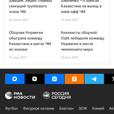
Швеции. Видео главных
Шевченко – о шансах
сенсаций группового
Казахстана на выход в
этапа ЧМ
плей-офф ЧМ
02 июня 2021
31 мая 2021
Сборная Норвегии
Хоккеисты сборной
обыграла команду
США победили команду
Казахстана в матче ЧМ
Норвегии в матче
по хоккею
чемпионата мира
31 мая 2021
29 мая 2021
Футбол
Фигурное катание
Биатлон
ЗОЖ
Хоккей
Ав