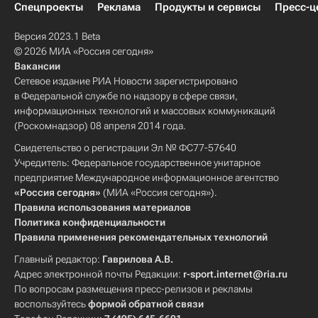
Спецпроекты
Реклама
Продукты и сервисы
Пресс-ц
Версия 2023.1 Beta
© 2026 МИА «Россия сегодня»
Вакансии
Сетевое издание РИА Новости зарегистрировано
в Федеральной службе по надзору в сфере связи,
информационных технологий и массовых коммуникаций
(Роскомнадзор) 08 апреля 2014 года.
Свидетельство о регистрации Эл № ФС77-57640
Учредитель: Федеральное государственное унитарное
предприятие Международное информационное агентство
«Россия сегодня»
(МИА «Россия сегодня»).
Правила использования материалов
Политика конфиденциальности
Правила применения рекомендательных технологий
Главный редактор:
Гаврилова А.В.
Адрес электронной почты Редакции:
r-sport.internet@ria.ru
По вопросам размещения пресс-релизов и рекламы
воспользуйтесь
формой обратной связи