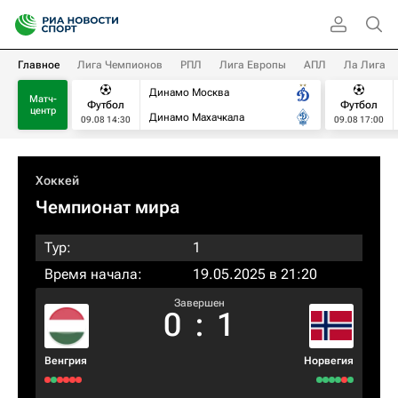
Главное
Лига Чемпионов
РПЛ
Лига Европы
АПЛ
Ла Лига
Динамо Москва
Матч-
Футбол
Футбол
центр
Динамо Махачкала
09.08 14:30
09.08 17:00
Хоккей
Чемпионат мира
Тур:
1
Время начала:
19.05.2025 в 21:20
Завершен
0
:
1
Венгрия
Норвегия