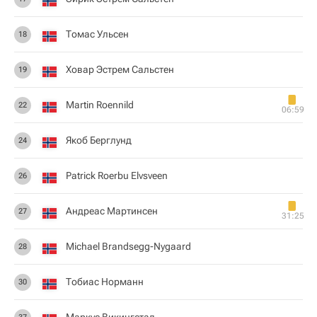
Томас Ульсен
18
Ховар Эстрем Сальстен
19
Martin Roennild
22
06:59
Якоб Берглунд
24
Patrick Roerbu Elvsveen
26
Андреас Мартинсен
27
31:25
Michael Brandsegg-Nygaard
28
Тобиас Норманн
30