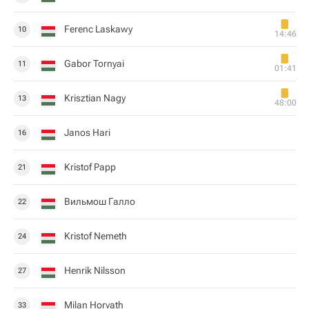
Ferenc Laskawy
10
14:46
Gabor Tornyai
11
01:41
Krisztian Nagy
13
48:00
Janos Hari
16
Kristof Papp
21
Вильмош Галло
22
Kristof Nemeth
24
Henrik Nilsson
27
Milan Horvath
33