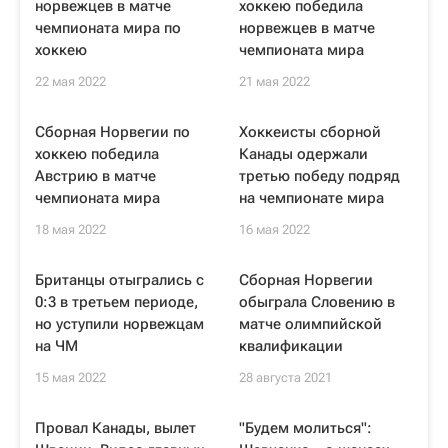
норвежцев в матче
хоккею победила
чемпионата мира по
норвежцев в матче
хоккею
чемпионата мира
22 мая 2022
21 мая 2022
Сборная Норвегии по
Хоккеисты сборной
хоккею победила
Канады одержали
Австрию в матче
третью победу подряд
чемпионата мира
на чемпионате мира
18 мая 2022
16 мая 2022
Британцы отыгрались с
Сборная Норвегии
0:3 в третьем периоде,
обыграла Словению в
но уступили норвежцам
матче олимпийской
на ЧМ
квалификации
15 мая 2022
28 августа 2021
Провал Канады, вылет
"Будем молиться":