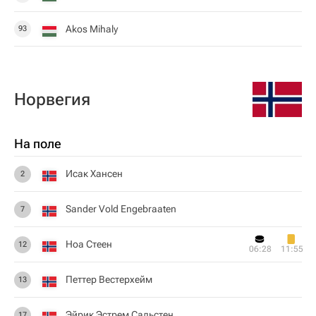
Akos Mihaly
93
Норвегия
На поле
Исак Хансен
2
Sander Vold Engebraaten
7
Ноа Стеен
12
06:28
11:55
Петтер Вестерхейм
13
Эйрик Эстрем Сальстен
17