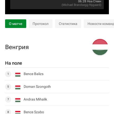
06:28
Ноа Стеен
(
Michael Brandsegg-Nygaard
)
О матче
Протокол
Статистика
Новости коман
Венгрия
На поле
Bence Balizs
1
Doman Szongoth
5
Andras Mihalik
7
Bence Szabo
8