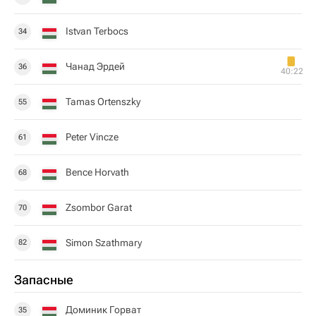
Istvan Terbocs
34
Чанад Эрдей
36
40:22
Tamas Ortenszky
55
Peter Vincze
61
Bence Horvath
68
Zsombor Garat
70
Simon Szathmary
82
Запасные
Доминик Горват
35