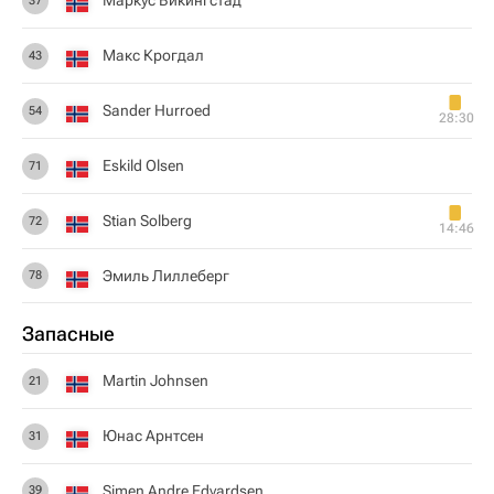
Маркус Викингстад
37
Макс Крогдал
43
Sander Hurroed
54
28:30
Eskild Olsen
71
Stian Solberg
72
14:46
Эмиль Лиллеберг
78
Запасные
Martin Johnsen
21
Юнас Арнтсен
31
Simen Andre Edvardsen
39