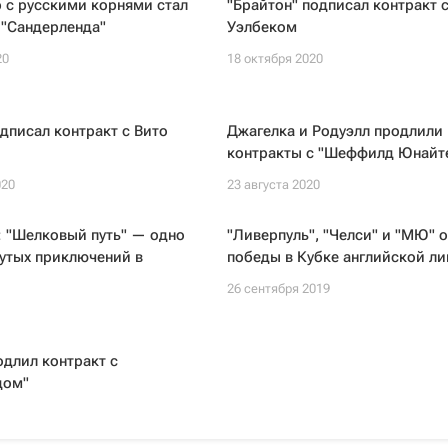
 с русскими корнями стал
"Брайтон" подписал контракт 
 "Сандерленда"
Уэлбеком
20
18 октября 2020
дписал контракт с Вито
Джагелка и Родуэлл продлили
контракты с "Шеффилд Юнайт
020
23 августа 2020
: "Шелковый путь" — одно
"Ливерпуль", "Челси" и "МЮ" 
утых приключений в
победы в Кубке английской ли
26 сентября 2019
длил контракт с
дом"