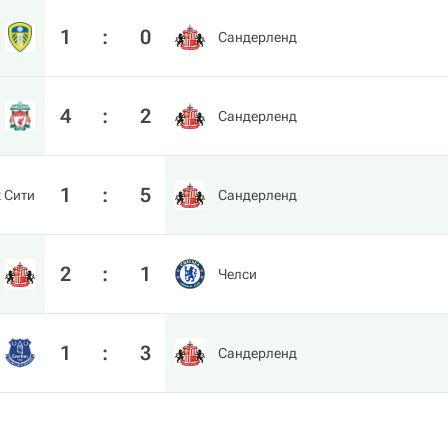
1
:
0
Сандерленд
4
:
2
Сандерленд
1
:
5
 Сити
Сандерленд
2
:
1
Челси
1
:
3
Сандерленд