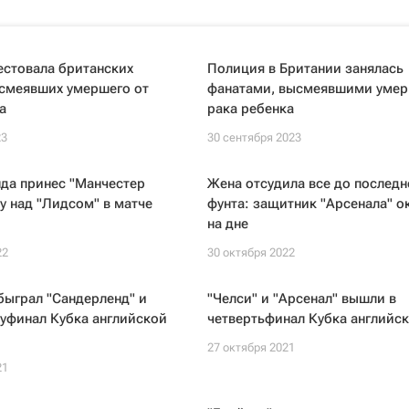
естовала британских
Полиция в Британии занялась
ысмеявших умершего от
фанатами, высмеявшими умер
а
рака ребенка
23
30 сентября 2023
да принес "Манчестер
Жена отсудила все до последн
у над "Лидсом" в матче
фунта: защитник "Арсенала" о
на дне
22
30 октября 2022
быграл "Сандерленд" и
"Челси" и "Арсенал" вышли в
уфинал Кубка английской
четвертьфинал Кубка английск
27 октября 2021
21