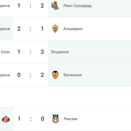
1
:
2
денсе
Реал Сосьедад
2
:
1
денсе
Альмерия
1
:
3
 Хаэн
Эльденсе
0
:
2
денсе
Валенсия
1
:
0
Рексем