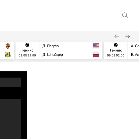
Д. Пегула
А. С
Теннис
Теннис
Д. Шнайдер
Е. А
08.08 21:00
09.08 02:00