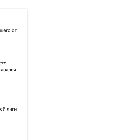
шего от
его
казался
ой лиги