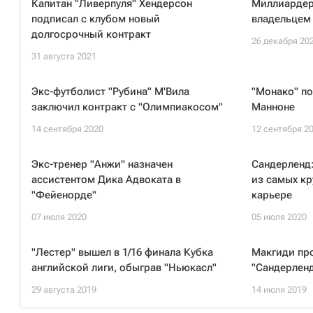
Капитан "Ливерпуля" Хендерсон
Миллиардер
подписал с клубом новый
владельцем
долгосрочный контракт
26 декабря 20
31 августа 2021
Экс-футболист "Рубина" М'Вила
"Монако" по
заключил контракт с "Олимпиакосом"
Манноне
14 сентября 2020
12 сентября 2
Экс-тренер "Анжи" назначен
Сандерленд
ассистентом Дика Адвоката в
из самых кр
"Фейенорде"
карьере
07 июля 2020
05 июля 2020
"Лестер" вышел в 1/16 финала Кубка
Макгиди про
английской лиги, обыграв "Ньюкасл"
"Сандерлен
29 августа 2019
14 июля 2019