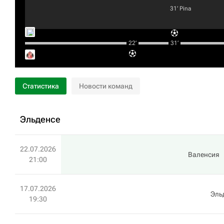
31‎’‎
Pina
22‎’‎
31‎’‎
Статистика
Новости команд
Эльденсе
22.07.2026
Валенсия
21:00
17.07.2026
Эль
19:30