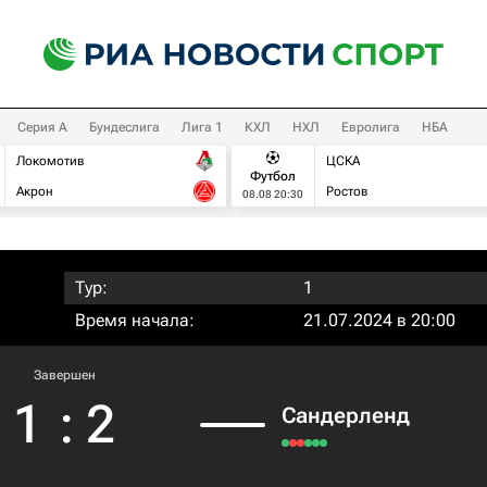
Серия А
Бундеслига
Лига 1
КХЛ
НХЛ
Евролига
НБА
Локомотив
ЦСКА
Футбол
Акрон
Ростов
08.08 20:30
Тур:
1
Время начала:
21.07.2024 в 20:00
Завершен
1
:
2
Сандерленд