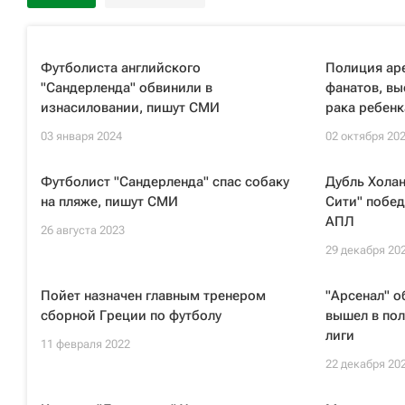
Футболиста английского
Полиция ар
"Сандерленда" обвинили в
фанатов, в
изнасиловании, пишут СМИ
рака ребенк
03 января 2024
02 октября 20
Футболист "Сандерленда" спас собаку
Дубль Холан
на пляже, пишут СМИ
Сити" побед
АПЛ
26 августа 2023
29 декабря 20
Пойет назначен главным тренером
"Арсенал" о
сборной Греции по футболу
вышел в пол
лиги
11 февраля 2022
22 декабря 20