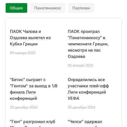
Общее
Панатинаикос
Партизан
ПАОК Чалова и
ПАОК проиграл
Оздоева вылетел из
"Панатинаикосу" в
Кубка Греции
чемпионате Греции,
несмотря на пас
09 января 2025
Оздоева
05 января 2025
"Бетис" сыграет с
Определились все
"Гентом" за выход в 1/8
участники плей-офф
финала Лиги
Лиги конференций
конференций
УЕФА
20 декабря 2024
20 декабря 2024
"Гент" разгромил клуб
"Челси" одержал