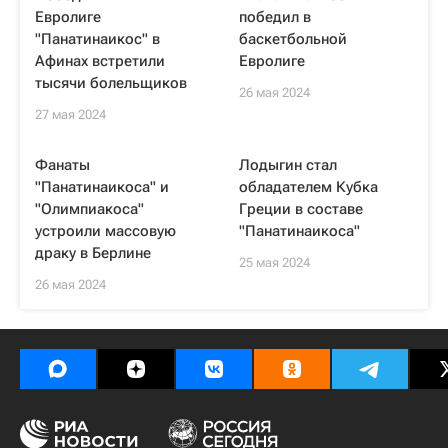
Евролиге
победил в
"Панатинаикос" в
баскетбольной
Афинах встретили
Евролиге
тысячи болельщиков
26 мая 2024
27 мая 2024
Фанаты
Лодыгин стал
"Панатинаикоса" и
обладателем Кубка
"Олимпиакоса"
Греции в составе
устроили массовую
"Панатинаикоса"
драку в Берлине
25 мая 2024
26 мая 2024