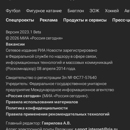
Футбол
Фигурное катание
Биатлон
ЗОЖ
Хоккей
Ав
Спецпроекты
Реклама
Продукты и сервисы
Пресс-ц
Версия 2023.1 Beta
© 2026 МИА «Россия сегодня»
Вакансии
Сетевое издание РИА Новости зарегистрировано
в Федеральной службе по надзору в сфере связи,
информационных технологий и массовых коммуникаций
(Роскомнадзор) 08 апреля 2014 года.
Свидетельство о регистрации Эл № ФС77-57640
Учредитель: Федеральное государственное унитарное
предприятие Международное информационное агентство
«Россия сегодня»
(МИА «Россия сегодня»).
Правила использования материалов
Политика конфиденциальности
Правила применения рекомендательных технологий
Главный редактор:
Гаврилова А.В.
Адрес электронной почты Редакции:
r-sport.internet@ria.ru