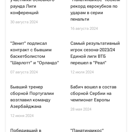
раунда Лиги
рекорд еврокубков по
конференций
ударам в серии
пенальти
30 августа 2024
16 августа 2024
"Зенит" подписал
Самый результативный
контракт с бывшим
игрок сезона-2023/24
баскетболистом
Единой лиги ВТБ
"Шарлотт" и "Орландо"
перешел в "Реал"
07 августа 2024
12 июля 2024
Бывший тренер
Бабич вошел в состав
сборной Португалии
сборной Сербии на
возглавил команду
чемпионат Европы
Азербайджана
28 мая 2024
12 июня 2024
Победивший в
"Панатинаикос"