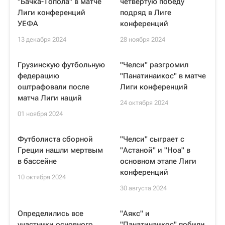
"Бачка-Топола" в матче
четвертую победу
Лиги конференций
подряд в Лиге
УЕФА
конференций
13 декабря 2024
28 ноября 2024
Грузинскую футбольную
"Челси" разгромил
федерацию
"Панатинаикос" в матче
оштрафовали после
Лиги конференций
матча Лиги наций
24 октября 2024
01 ноября 2024
Футболиста сборной
"Челси" сыграет с
Греции нашли мертвым
"Астаной" и "Ноа" в
в бассейне
основном этапе Лиги
конференций
10 октября 2024
30 августа 2024
Определились все
"Аякс" и
участники основного
"Панатинаикос" побили