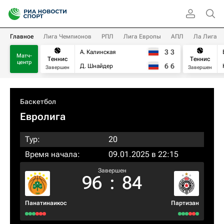
Главное
Лига Чемпионов
РПЛ
Лига Европы
АПЛ
Ла Лига
3
3
А. Калинская
Матч-
Теннис
Теннис
центр
6
6
Д. Шнайдер
Завершен
Завершен
Баскетбол
Евролига
Тур:
20
Время начала:
09.01.2025 в 22:15
Завершен
96
:
84
Панатинаикос
Партизан