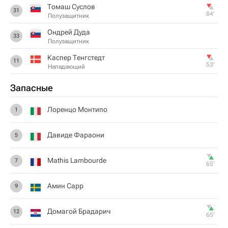
Томаш Суслов
31
84‎’‎
Полузащитник
Ондрей Дуда
33
Полузащитник
Каспер Тенгстедт
11
53‎’‎
Нападающий
Запасные
Лоренцо Монтипо
1
Давиде Фараони
5
Mathis Lambourde
7
65‎’‎
Амин Сарр
9
Домагой Брадарич
12
65‎’‎