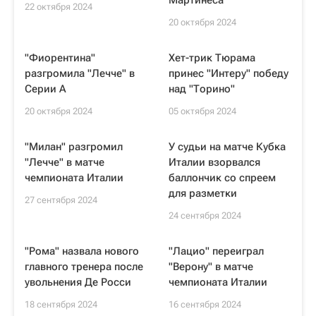
Мартинеса
22 октября 2024
20 октября 2024
"Фиорентина"
Хет-трик Тюрама
разгромила "Лечче" в
принес "Интеру" победу
Серии А
над "Торино"
20 октября 2024
05 октября 2024
"Милан" разгромил
У судьи на матче Кубка
"Лечче" в матче
Италии взорвался
чемпионата Италии
баллончик со спреем
для разметки
27 сентября 2024
24 сентября 2024
"Рома" назвала нового
"Лацио" переиграл
главного тренера после
"Верону" в матче
увольнения Де Росси
чемпионата Италии
18 сентября 2024
16 сентября 2024