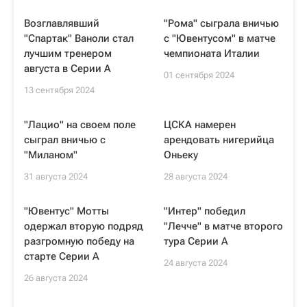
Возглавлявший
"Рома" сыграла вничью
"Спартак" Ваноли стал
с "Ювентусом" в матче
лучшим тренером
чемпионата Италии
августа в Серии A
01 сентября 2024
13 сентября 2024
"Лацио" на своем поле
ЦСКА намерен
сыграл вничью с
арендовать нигерийца
"Миланом"
Оньеку
31 августа 2024
28 августа 2024
"Ювентус" Мотты
"Интер" победил
одержал вторую подряд
"Лечче" в матче второго
разгромную победу на
тура Серии А
старте Серии А
24 августа 2024
26 августа 2024