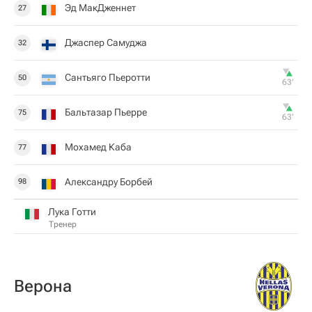
Эд МакДженнет
27
Джаспер Самуджа
32
Сантьяго Пьеротти
50
63‎’‎
Бальтазар Пьерре
75
63‎’‎
Мохамед Каба
77
Александру Борбей
98
Лука Готти
Тренер
Верона