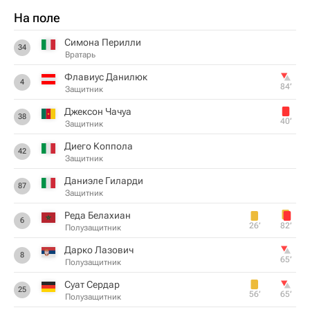
На поле
Симона Перилли
34
Вратарь
Флавиус Данилюк
4
84‎’‎
Защитник
Джексон Чачуа
38
40‎’‎
Защитник
Диего Коппола
42
Защитник
Даниэле Гиларди
87
Защитник
Реда Белахиан
6
26‎’‎
82‎’‎
Полузащитник
Дарко Лазович
8
65‎’‎
Полузащитник
Суат Сердар
25
56‎’‎
65‎’‎
Полузащитник