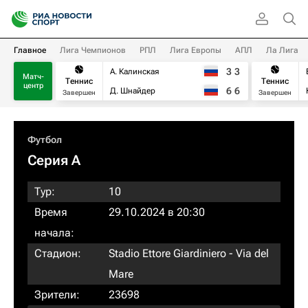
Главное
Лига Чемпионов
РПЛ
Лига Европы
АПЛ
Ла Лига
3
3
А. Калинская
Матч-
Теннис
Теннис
центр
6
6
Д. Шнайдер
Завершен
Завершен
Футбол
Серия А
Тур:
10
Время
29.10.2024 в 20:30
начала:
Стадион:
Stadio Ettore Giardiniero - Via del
Mare
Зрители:
23698