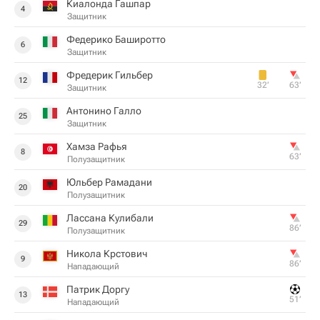
Киалонда Гашпар
4
Защитник
Федерико Баширотто
6
Защитник
Фредерик Гильбер
12
32‎’‎
63‎’‎
Защитник
Антонино Галло
25
Защитник
Хамза Рафья
8
63‎’‎
Полузащитник
Юльбер Рамадани
20
Полузащитник
Лассана Кулибали
29
86‎’‎
Полузащитник
Никола Крстович
9
86‎’‎
Нападающий
Патрик Доргу
13
51‎’‎
Нападающий