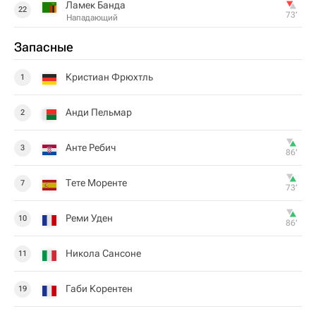
Ламек Банда
22
73‎’‎
Нападающий
Запасные
Кристиан Фрюхтль
1
Анди Пельмар
2
Анте Ребич
3
86‎’‎
Тете Моренте
7
73‎’‎
Реми Уден
10
86‎’‎
Никола Сансоне
11
Габи Корентен
19