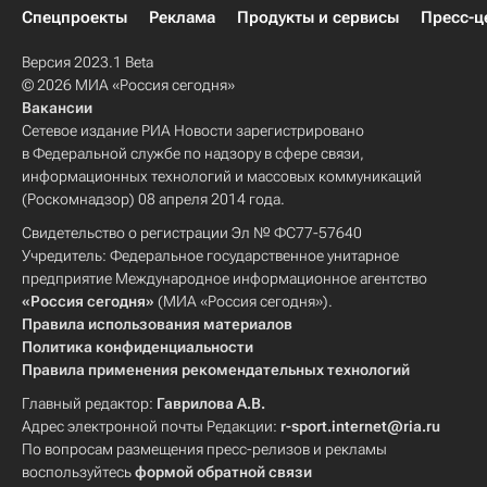
Спецпроекты
Реклама
Продукты и сервисы
Пресс-ц
Версия 2023.1 Beta
© 2026 МИА «Россия сегодня»
Вакансии
Сетевое издание РИА Новости зарегистрировано
в Федеральной службе по надзору в сфере связи,
информационных технологий и массовых коммуникаций
(Роскомнадзор) 08 апреля 2014 года.
Свидетельство о регистрации Эл № ФС77-57640
Учредитель: Федеральное государственное унитарное
предприятие Международное информационное агентство
«Россия сегодня»
(МИА «Россия сегодня»).
Правила использования материалов
Политика конфиденциальности
Правила применения рекомендательных технологий
Главный редактор:
Гаврилова А.В.
Адрес электронной почты Редакции:
r-sport.internet@ria.ru
По вопросам размещения пресс-релизов и рекламы
воспользуйтесь
формой обратной связи