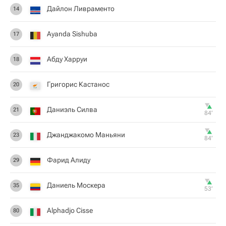
Дайлон Ливраменто
14
Ayanda Sishuba
17
Абду Харруи
18
Григорис Кастанос
20
Даниэль Силва
21
84‎’‎
Джанджакомо Маньяни
23
84‎’‎
Фарид Алиду
29
Даниель Москера
35
53‎’‎
Alphadjo Cisse
80