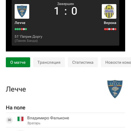
Завершен
1
:
0
Лечче
Верона
51‎’‎
Патрик Доргу
(
Ламек Банда
)
О матче
Трансляция
Статистика
Новости ком
Лечче
На поле
Владимиро Фальконе
30
Вратарь