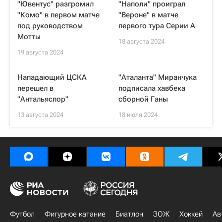
"Ювентус" разгромил
"Наполи" проиграл
"Комо" в первом матче
"Вероне" в матче
под руководством
первого тура Серии А
Мотты
18 августа 2024
19 августа 2024
Нападающий ЦСКА
"Аталанта" Миранчука
перешел в
подписала хавбека
"Антальяспор"
сборной Ганы
13 августа 2024
18 июля 2024
Футбол
Фигурное катание
Биатлон
ЗОЖ
Хоккей
Ав