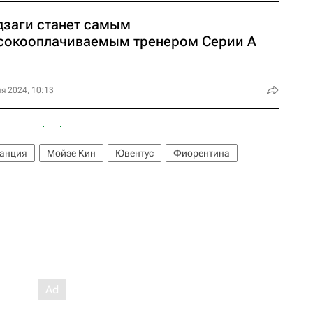
дзаги станет самым
сокооплачиваемым тренером Серии А
я 2024, 10:13
анция
Мойзе Кин
Ювентус
Фиорентина