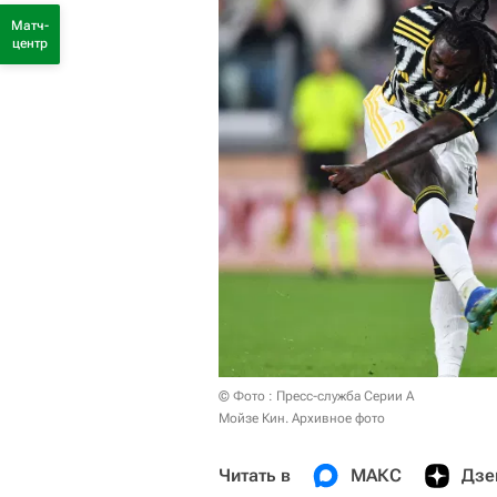
Матч-
центр
© Фото : Пресс-служба Серии А
Мойзе Кин. Архивное фото
Читать в
МАКС
Дзе