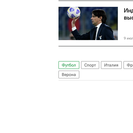
Ин
вы
9 июл
Футбол
Спорт
Италия
Фр
Верона