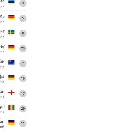
тс
3
ник
аль
5
ник
ит
8
ник
еу
23
ник
йн
7
ник
фа
16
ник
ян
17
ник
gui
29
ник
йн
11
ий