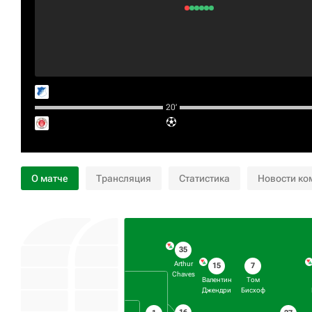
20‎’‎
О матче
Трансляция
Статистика
Новости ко
35
Arthur
15
7
Chaves
Валентин
Том
Джендри
Бисхоф