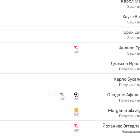
Карол Ме
Защит
Хауке В
Защит
Эрик См
Защит
Филипп Тр
50‎’‎
Защит
Джексон Ирва
Полузащит
Карло Бухал
Полузащит
Оладапо Афола
80‎’‎
20‎’‎
Полузащит
Morgan Guilavo
64‎’‎
Полузащит
Йоханнес Эггешта
88‎’‎
Нападающ