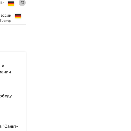
itz
42
лессин
Тренер
 и
мании
победу
 "Санкт-