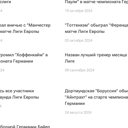
слиги
Паули" в матче чемпионата Г
24
19 октября 2024
рал вничью с "Манчестер
"Тоттенхэм" обыграл "Ференц
 матче Лиги Европы
матче Лиги Европы
24
03 октября 2024
громил "Хоффенхайм" в
Назван лучший тренер месяца 
ионата Германии
Лиге
024
09 сентября 2024
ь все участники
Дортмундская "Боруссия" обы
аунда Лиги Европы
"Айнтрахт" на старте чемпиона
Германии
4
24 августа 2024
сборной Германии Байер