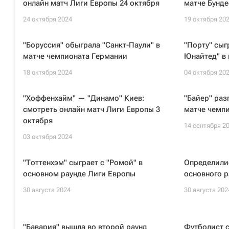
онлайн матч Лиги Европы 24 октября
матче Бунде
24 октября 2024
19 октября 20
"Боруссия" обыграла "Санкт-Паули" в
"Порту" сыг
матче чемпионата Германии
Юнайтед" в
18 октября 2024
04 октября 20
"Хоффенхайм" — "Динамо" Киев:
"Байер" раз
смотреть онлайн матч Лиги Европы 3
матче чемп
октября
14 сентября 2
03 октября 2024
"Тоттенхэм" сыграет с "Ромой" в
Определилис
основном раунде Лиги Европы
основного р
30 августа 2024
30 августа 202
"Бавария" вышла во второй раунд
Футболист 