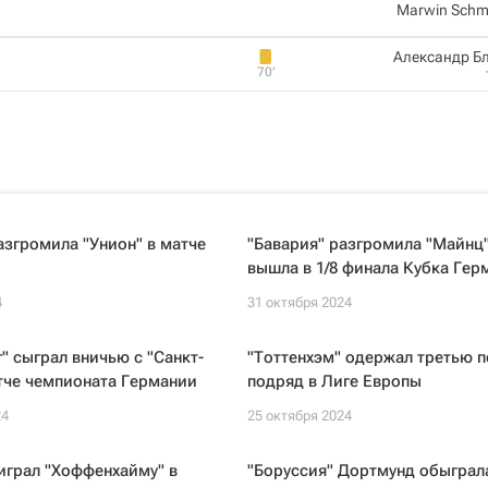
Marwin Schm
Александр Б
70‎’‎
азгромила "Унион" в матче
"Бавария" разгромила "Майнц"
вышла в 1/8 финала Кубка Гер
4
31 октября 2024
" сыграл вничью с "Санкт-
"Тоттенхэм" одержал третью 
тче чемпионата Германии
подряд в Лиге Европы
24
25 октября 2024
играл "Хоффенхайму" в
"Боруссия" Дортмунд обыграла