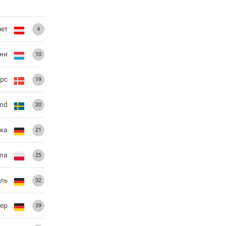
ет
4
ни
10
ерс
19
and
20
цка
21
ла
25
ль
32
нер
39