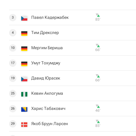
Павел Кадержабек
3
85‎’‎
Тим Дрекслер
4
Мергим Бериша
10
66‎’‎
Умут Тохумджу
17
Давид Юрасек
19
66‎’‎
Кевин Акпогума
25
Харис Табакович
26
46‎’‎
Якоб Бруун Ларсен
29
85‎’‎