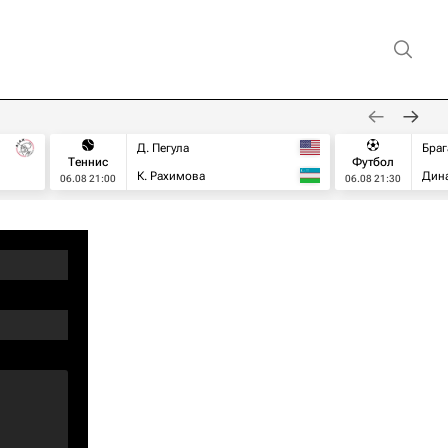
Д. Пегула
Браг
Теннис
Футбол
К. Рахимова
Дин
06.08 21:00
06.08 21:30