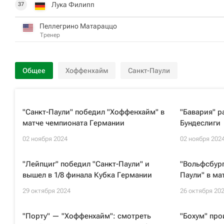
Лука Филипп
37
Пеллегрино Матараццо
Тренер
Общее
Хоффенхайм
Санкт-Паули
"Санкт-Паули" победил "Хоффенхайм" в
"Бавария" р
матче чемпионата Германии
Бундеслиги
02 ноября 2024
02 ноября 202
"Лейпциг" победил "Санкт-Паули" и
"Вольфсбург
вышел в 1/8 финала Кубка Германии
Паули" в ма
29 октября 2024
26 октября 20
"Порту" — "Хоффенхайм": смотреть
"Бохум" про