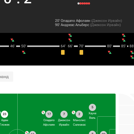
20‎’‎
Оладапо Афолаян
(
Джексон Ирвайн
)
90‎’‎
Андреас Альберс
(
Джексон Ирвайн
)
46‎’‎
50‎’‎
64‎’‎
66‎’‎
70‎’‎
80‎’‎
85‎’‎
88‎’
манд
5
Хауке
23
17
7
2
Валь
Адам
Оладапо
Джексон
Манолис
Гложек
Афолаян
Ирвайн
Салиакас