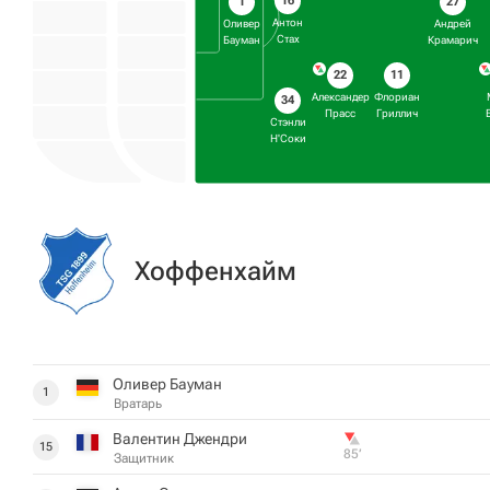
16
1
27
Антон
Оливер
Андрей
Стах
Бауман
Крамарич
22
11
Александер
Флориан
34
Прасс
Гриллич
Стэнли
Н'Соки
Хоффенхайм
Оливер Бауман
1
Вратарь
Валентин Джендри
15
85‎’‎
Защитник