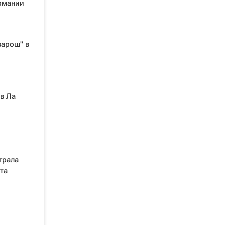
ермании
варош" в
в Ла
грала
та