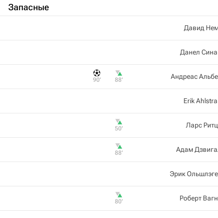
Запасные
Давид Нем
Данел Сина
Андреас Альб
90‎’‎
88‎’‎
Erik Ahlstr
Ларс Рит
50‎’‎
Адам Дзвига
88‎’‎
Эрик Ольшлэге
Роберт Ваг
80‎’‎