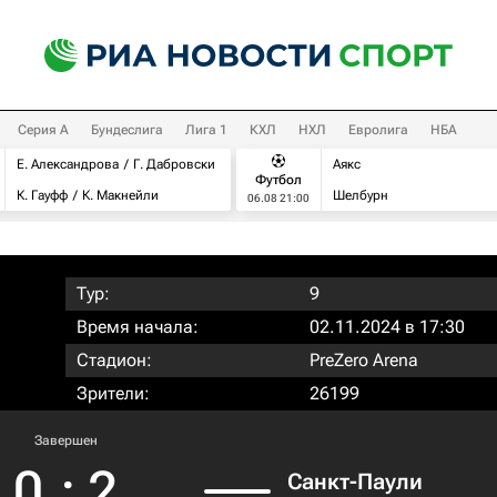
Серия А
Бундеслига
Лига 1
КХЛ
НХЛ
Евролига
НБА
Е. Александрова
Г. Дабровски
Аякс
Футбол
К. Гауфф
К. Макнейли
Шелбурн
06.08 21:00
Тур:
9
Время начала:
02.11.2024 в 17:30
Стадион:
PreZero Arena
Зрители:
26199
Завершен
0
:
2
Санкт-Паули