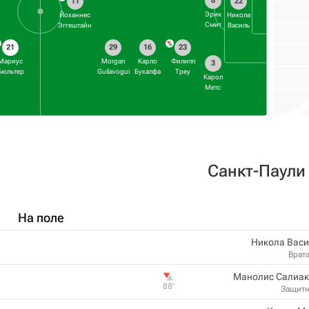
8
11
22
Эрик
Йоханнес
Никола
Смит
Эггештайн
Василь
21
29
16
23
Мариус
Morgan
Карло
Филипп
3
Бюльтер
Guilavogui
Бухалфа
Треу
Карол
Метс
Санкт-Паули
На поле
Никола Васи
Врат
Манолис Салиак
88‎’‎
Защит