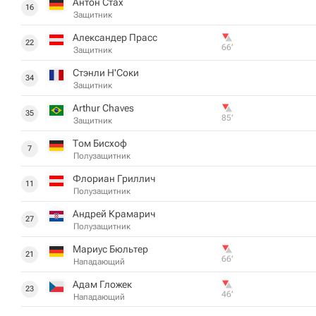
Антон Стах
16
Защитник
Александер Прасс
22
66‎’‎
Защитник
Стэнли Н'Соки
34
Защитник
Arthur Chaves
35
85‎’‎
Защитник
Том Бисхоф
7
Полузащитник
Флориан Гриллич
11
Полузащитник
Андрей Крамарич
27
Полузащитник
Мариус Бюльтер
21
66‎’‎
Нападающий
Адам Гложек
23
46‎’‎
Нападающий