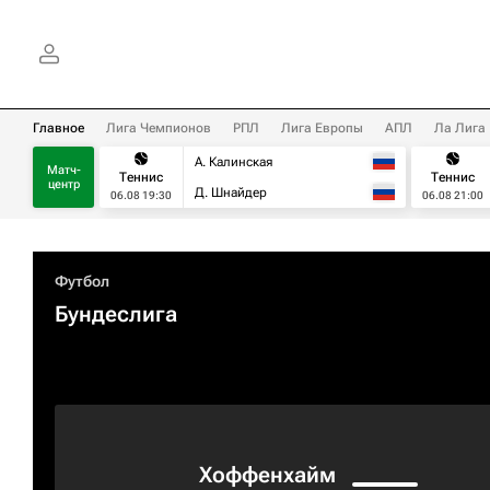
Главное
Лига Чемпионов
РПЛ
Лига Европы
АПЛ
Ла Лига
А. Калинская
Матч-
Теннис
Теннис
центр
Д. Шнайдер
06.08 19:30
06.08 21:00
Футбол
Бундеслига
Хоффенхайм