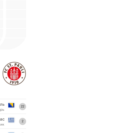
ль
22
арь
ас
2
ник