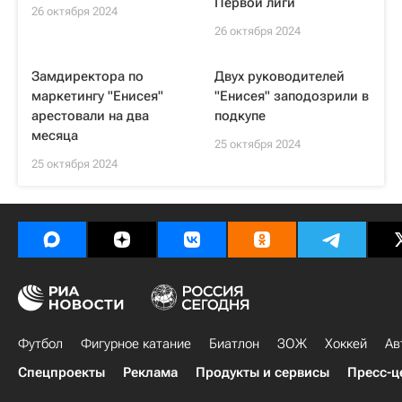
Первой лиги
26 октября 2024
26 октября 2024
Замдиректора по
Двух руководителей
маркетингу "Енисея"
"Енисея" заподозрили в
арестовали на два
подкупе
месяца
25 октября 2024
25 октября 2024
Футбол
Фигурное катание
Биатлон
ЗОЖ
Хоккей
Ав
Спецпроекты
Реклама
Продукты и сервисы
Пресс-ц