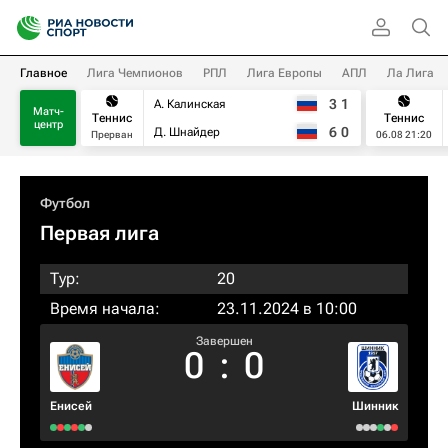
Главное
Лига Чемпионов
РПЛ
Лига Европы
АПЛ
Ла Лига
3
1
А. Калинская
Матч-
Теннис
Теннис
центр
6
0
Д. Шнайдер
Прерван
06.08 21:20
Футбол
Первая лига
Тур:
20
Время начала:
23.11.2024 в 10:00
Завершен
0
:
0
Енисей
Шинник