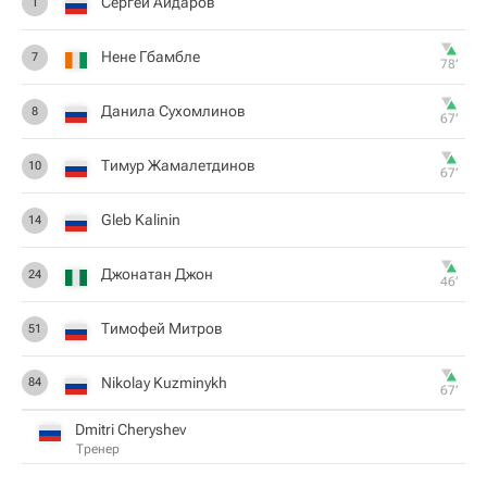
Сергей Айдаров
1
Нене Гбамбле
7
78‎’‎
Данила Сухомлинов
8
67‎’‎
Тимур Жамалетдинов
10
67‎’‎
Gleb Kalinin
14
Джонатан Джон
24
46‎’‎
Тимофей Митров
51
Nikolay Kuzminykh
84
67‎’‎
Dmitri Cheryshev
Тренер