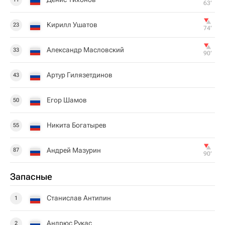
63‎’‎
Кирилл Ушатов
23
74‎’‎
Александр Масловский
33
90‎’‎
Артур Гилязетдинов
43
Егор Шамов
50
Никита Богатырев
55
Андрей Мазурин
87
90‎’‎
Запасные
Станислав Антипин
1
Андрюс Рукас
2