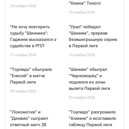
"Химок" Тихого
16 ноября 2024
15 ноября 2024
"Не хочу повторить
"Урал" победил
судьбу "Шинника":
"Шинник", прервав
Гаджиев высказался о
безвыигрышную серию
судействе в РПЛ
в Первой лиге
11 ноября 2024
10 ноября 2024
"Торпедо" обыграло
"Шинник" обыграл
"Енисей" в матче
"Черноморец" и
Первой лиги
поднялся из зоны
вылета Первой лиги
09 ноября 2024
03 ноября 2024
"Локомотив" и
"Торпедо" разгромило
"Динамо" сыграют
"Аланию" и возглавило
ответный матч 28
таблицу Первой лиги