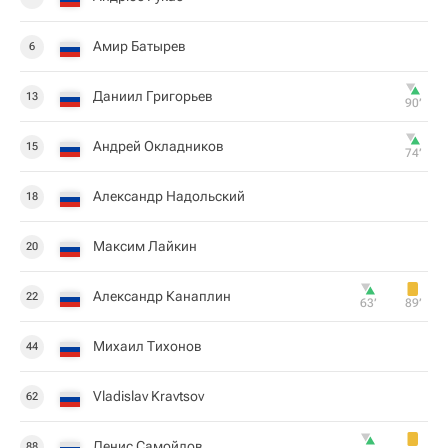
Амир Батырев
6
Даниил Григорьев
13
90‎’‎
Андрей Окладников
15
74‎’‎
Александр Надольский
18
Максим Лайкин
20
Александр Канаплин
22
63‎’‎
89‎’‎
Михаил Тихонов
44
Vladislav Kravtsov
62
Денис Самойлов
88