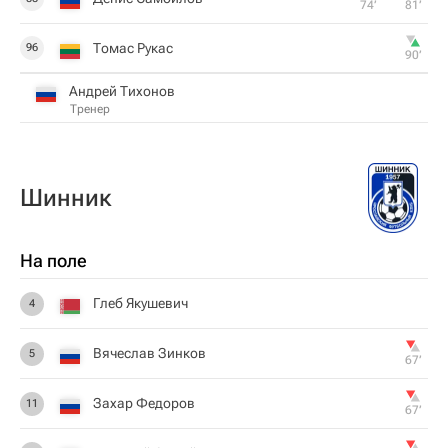
74‎’‎
81‎’‎
Томас Рукас
96
90‎’‎
Андрей Тихонов
Тренер
Шинник
На поле
Глеб Якушевич
4
Вячеслав Зинков
5
67‎’‎
Захар Федоров
11
67‎’‎