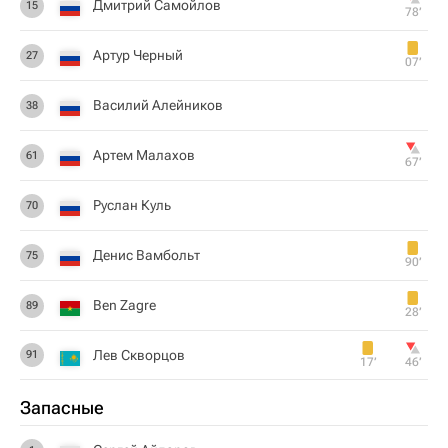
Дмитрий Самойлов
15
78‎’‎
Артур Черный
27
07‎’‎
Василий Алейников
38
Артем Малахов
61
67‎’‎
Руслан Куль
70
Денис Вамбольт
75
90‎’‎
Ben Zagre
89
28‎’‎
Лев Скворцов
91
17‎’‎
46‎’‎
Запасные