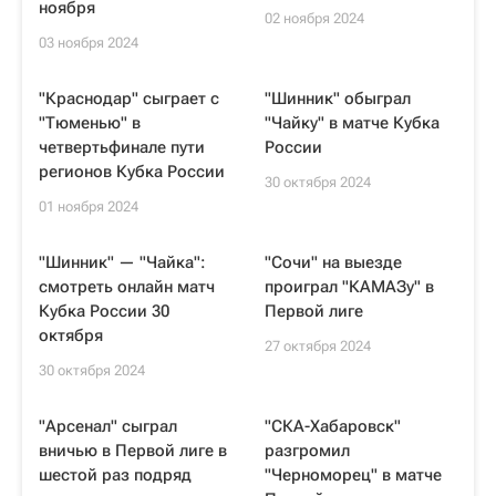
ноября
02 ноября 2024
03 ноября 2024
"Краснодар" сыграет с
"Шинник" обыграл
"Тюменью" в
"Чайку" в матче Кубка
четвертьфинале пути
России
регионов Кубка России
30 октября 2024
01 ноября 2024
"Шинник" — "Чайка":
"Сочи" на выезде
смотреть онлайн матч
проиграл "КАМАЗу" в
Кубка России 30
Первой лиге
октября
27 октября 2024
30 октября 2024
"Арсенал" сыграл
"СКА-Хабаровск"
вничью в Первой лиге в
разгромил
шестой раз подряд
"Черноморец" в матче