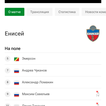
О матче
Трансляция
Статистика
Новости ком
Енисей
На поле
Эмерсон
5
Андреа Чуканов
7
Александр Ломакин
8
Максим Савельев
9
74‎’‎
Денис Тихонов
11