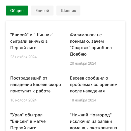
Общее
Енисей
Шинник
"Енисей" и "Шинник"
Филимонов: не
сыграли вничью в
понимаю, зачем
Первой лиге
"Спартак" приобрел
Довбню
23 ноября 2024
20 ноября 2024
Пострадавший от
Евсеев сообщил о
нападения Евсеев скоро
проблемах со зрением
приступит к работе
после нападения
18 ноября 2024
18 ноября 2024
"Урал" обыграл
"Нижний Новгород"
"Енисей" в матче
исключил из заявки
Первой лиги
команды экс-капитана