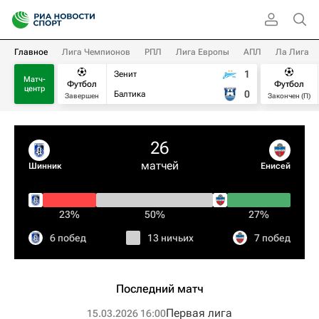
Главное
Лига Чемпионов
РПЛ
Лига Европы
АПЛ
Ла Лига
1
Зенит
Матч-
Футбол
Футбол
центр
0
Балтика
Завершен
Закончен (П)
26
матчей
Шинник
Енисей
23%
50%
27%
6 побед
13 ничьих
7 побед
Последний матч
Первая лига
15.03.2026 16:00