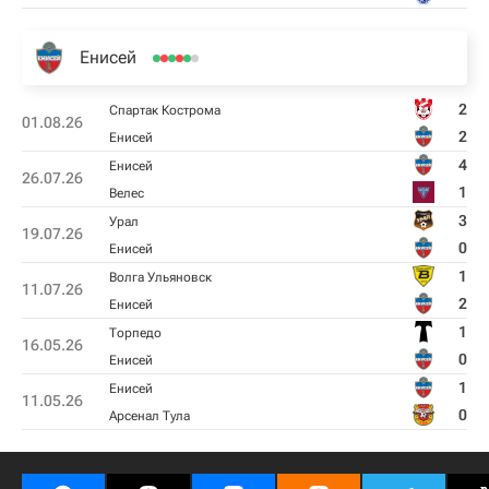
Енисей
2
Спартак Кострома
01.08.26
2
Енисей
4
Енисей
26.07.26
1
Велес
3
Урал
19.07.26
0
Енисей
1
Волга Ульяновск
11.07.26
2
Енисей
1
Торпедо
16.05.26
0
Енисей
1
Енисей
11.05.26
0
Арсенал Тула