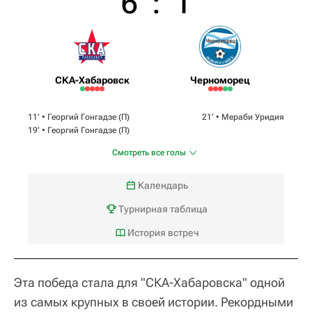
6
:
1
СКА-Хабаровск
Черноморец
11‎’‎ •
Георгий Гонгадзе
(П)
21‎’‎ •
Мераби Уридия
19‎’‎ •
Георгий Гонгадзе
(П)
Смотреть все голы
Календарь
Турнирная таблица
История встреч
Эта победа стала для "СКА-Хабаровска" одной
из самых крупных в своей истории. Рекордными