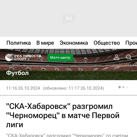
Политика
В мире
Экономика
Общество
Про
Матч-центр
Футбол
11:16 26.10.2024
(обновлено: 11:17 26.10.2024)
"СКА-Хабаровск" разгромил
"Черноморец" в матче Первой
лиги
"СКА-Хабаровск" разгромил "Черноморец" со счетом