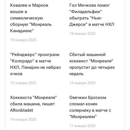
Ковалев и Марков
Гол Мичкова помог
вошли в
"Филадельфии"
символическую
обыграть "Нью-
сборную "Монреаль
Джерси" в матче НХЛ
Канадиенс"
18 января 2025
19 января 2025
"Рейнджерс" проиграли
Сбитый машиной
"Колорадо" в матче
хоккеист "Монреаля"
НХЛ, Панарин не набрал
пропустит до четырех
очков
недель
15 января 2025
14 января 2025
Хоккеиста "Монреаля"
Овечкин броском
сбила машина, пишет
сломал конек
Aftonbladet
сопернику в матче с
"Монреалем"
14 января 2025
11 января 2025