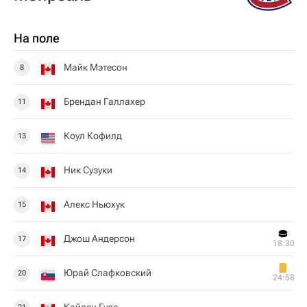
На поле
Майк Мэтесон
8
Брендан Галлахер
11
Коул Кофилд
13
Ник Сузуки
14
Алекс Ньюхук
15
Джош Андерсон
17
18:30
Юрай Слафковский
20
24:58