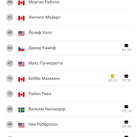
Морган Райлли
44
Филипп Майерс
51
Йозеф Уолл
60
Давид Кампф
64
58:26
Макс Пачиоретти
67
Бобби Макмэнн
74
06:53
29:32
Райан Ривз
75
Вильям Нюландер
88
40:24
Ник Робертсон
89
38:46