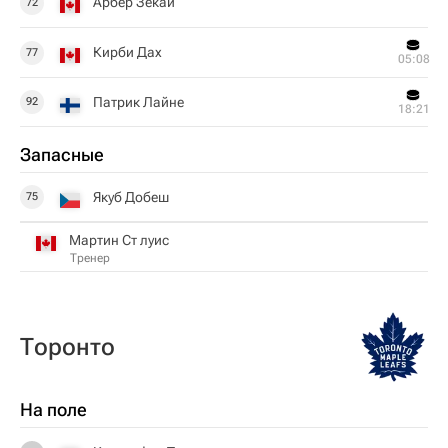
Арбер Зекай
72
Кирби Дах
77
05:08
Патрик Лайне
92
18:21
Запасные
Якуб Добеш
75
Мартин Ст луис
Тренер
Торонто
На поле