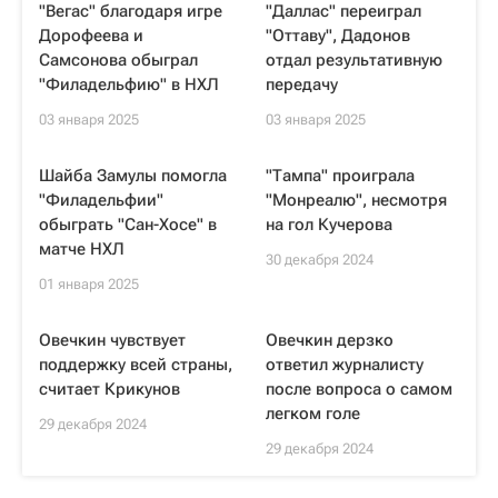
"Вегас" благодаря игре
"Даллас" переиграл
Дорофеева и
"Оттаву", Дадонов
Самсонова обыграл
отдал результативную
"Филадельфию" в НХЛ
передачу
03 января 2025
03 января 2025
Шайба Замулы помогла
"Тампа" проиграла
"Филадельфии"
"Монреалю", несмотря
обыграть "Сан-Хосе" в
на гол Кучерова
матче НХЛ
30 декабря 2024
01 января 2025
Овечкин чувствует
Овечкин дерзко
поддержку всей страны,
ответил журналисту
считает Крикунов
после вопроса о самом
легком голе
29 декабря 2024
29 декабря 2024