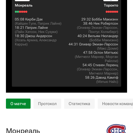
Монреаль
Торонто
05:08
Кирби Дах
29:32
Бобби Макмэнн
(
Кайден Гуле
,
Патрик Лайне
)
38:46
Ник Робертсон
18:21
Патрик Лайне
(
Оливер Экман-Ларссон
,
(
Лэйн Хатсон
,
Ник Сузуки
)
Понтус Холмберг
)
18:30
Джош Андерсон
40:24
Вильям Нюландер
(
Хоэль Армиа
,
Александр
(
Бобби Макмэнн
)
Каррье
)
44:31
Оливер Экман-Ларссон
(
Макс Доми
)
47:58
Остон Мэттьюс
(
Митчелл Марнер
,
Морган
Райлли
)
54:45
Стивен Лоренц
(
Оливер Экман-Ларссон
,
Митчелл Марнер
)
58:26
Давид Кампф
(
Мэтью Найс
)
О матче
Протокол
Статистика
Новости коман
Монреаль