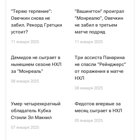
"Теряю терпение":
"Вашингтон" проиграл
Овечкин снова не
"Монреалю", Овечкин
забил. Рекорд Гретцки
не забил в третьем
устоит?
матче подряд
11 января 2025
11 января 2025
Демидов не сыграет в
Три ассиста Панарина
нынешнем сезоне НХЛ
не спасли "Рейнджерс"
за "Монреаль"
от поражения в матче
НХЛ
08 января 2025
08 января 2025
Умер четырехкратный
Федотов впервые за
обладатель Кубка
месяц сыграет в НХЛ
Стэнли Эл Макнил
05 января 2025
07 января 2025