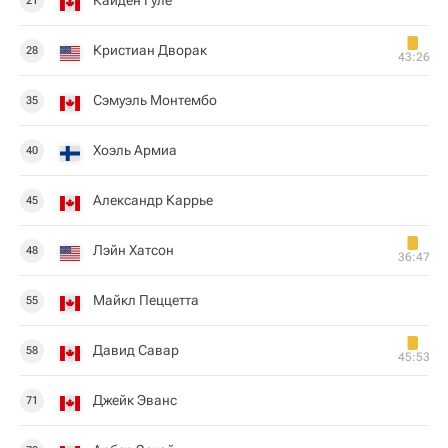
Кайден Гуле
21
Кристиан Дворак
28
43:26
Сэмуэль Монтембо
35
Хоэль Армиа
40
Александр Каррье
45
Лэйн Хатсон
48
36:47
Майкл Пеццетта
55
Давид Савар
58
45:53
Джейк Эванс
71