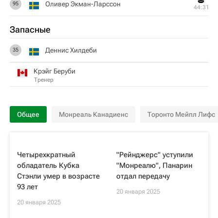
Оливер Экман-Ларссон
95
44:31
Запасные
Деннис Хилдеби
35
Крэйг Беруби
Тренер
Общее
Монреаль Канадиенс
Торонто Мейпл Лифс
Четырехкратный
"Рейнджерс" уступили
обладатель Кубка
"Монреалю", Панарин
Стэнли умер в возрасте
отдал передачу
93 лет
20 января 2025
20 января 2025