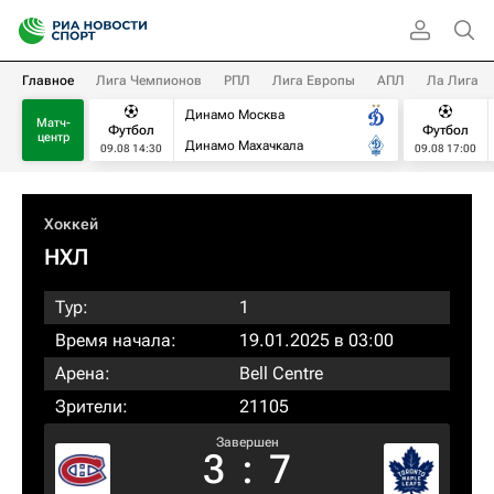
Главное
Лига Чемпионов
РПЛ
Лига Европы
АПЛ
Ла Лига
Динамо Москва
Матч-
Футбол
Футбол
центр
Динамо Махачкала
09.08 14:30
09.08 17:00
Хоккей
НХЛ
Тур:
1
Время начала:
19.01.2025 в 03:00
Арена:
Bell Centre
Зрители:
21105
Завершен
3
:
7