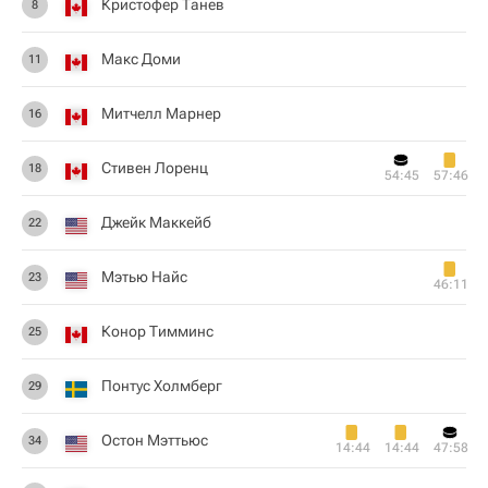
Кристофер Танев
8
Макс Доми
11
Митчелл Марнер
16
Стивен Лоренц
18
54:45
57:46
Джейк Маккейб
22
Мэтью Найс
23
46:11
Конор Тимминс
25
Понтус Холмберг
29
Остон Мэттьюс
34
14:44
14:44
47:58