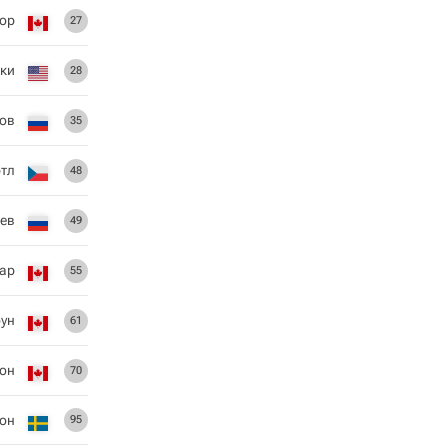
ор
27
ки
28
ов
35
тл
48
ев
49
сар
55
ун
61
он
70
он
95