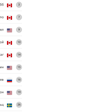
бб
3
ело
7
ел
9
ой
10
Хаг
14
ин
15
ев
16
сон
19
льц
26