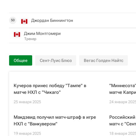
Джордан Биннингтон
50
Джим Монтгомери
Тренер
Общее
Сент-Луис Блюз
Вегас Голден Найтс
Кучеров принес победу "Тампе" в
"Миннесота"
матче НХЛ с "Чикаго"
матче Капр
25 января 2025
24 января 202
Макдэвид получил матч-штраф в игре
Российский 
НХЛ с "Ванкувером"
матч с "Сен
19 января 2025
18 января 202