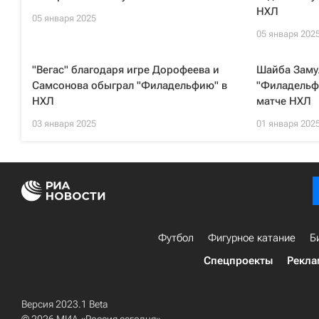
НХЛ
05 января 2025
05 января 202
"Вегас" благодаря игре Дорофеева и
Шайба Заму
Самсонова обыграл "Филадельфию" в
"Филадельфи
НХЛ
матче НХЛ
03 января 2025
01 января 202
Футбол
Фигурное катание
Б
Спецпроекты
Рекла
Версия 2023.1 Beta