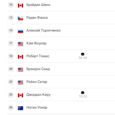
Брэйден Шенн
10
Радек Факса
12
Алексей Торопченко
13
Кэм Фоулер
17
Роберт Томас
18
56:34
Брэндон Саад
20
Райан Сатер
22
Джордан Киру
25
10:22
Натан Уокер
26