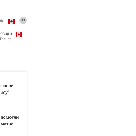
лл
33
эссиди
Тренер
спасли
уису"
 помогли
 матче