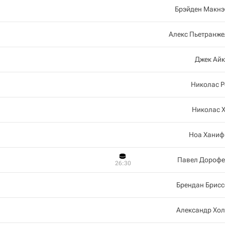
Брэйден Макнэ
Алекс Пьетранж
Джек Айк
Николас Р
Николас 
Ноа Ханиф
Павел Дорофе
26:30
Брендан Брис
Александр Хо