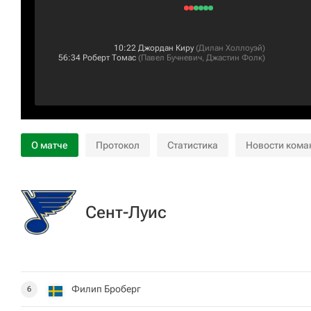
10:22
Джордан Киру
(
Дилан Холлоуэй
)
56:34
Роберт Томас
(
Павел Бучневич
,
Джастин Фолк
)
О матче
Протокол
Статистика
Новости кома
Сент-Луис
Филип Броберг
6