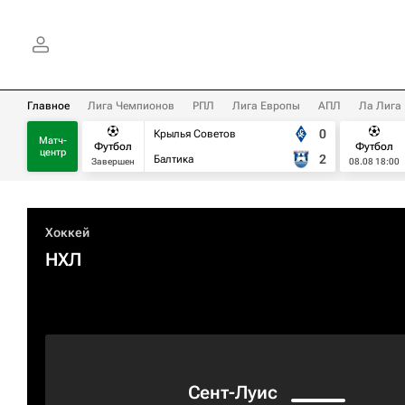
Главное
Лига Чемпионов
РПЛ
Лига Европы
АПЛ
Ла Лига
0
Крылья Советов
Матч-
Футбол
Футбол
центр
2
Балтика
Завершен
08.08 18:00
Хоккей
НХЛ
Сент-Луис