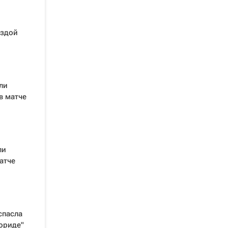
ездой
ли
в матче
ли
атче
спасла
ориде"