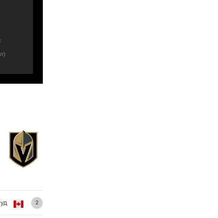
с
ел
)
ауд
2