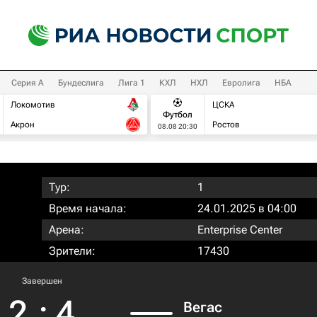
Серия А
Бундеслига
Лига 1
КХЛ
НХЛ
Евролига
НБА
Локомотив
ЦСКА
Футбол
Акрон
Ростов
08.08 20:30
Тур:
1
Время начала:
24.01.2025 в 04:00
Арена:
Enterprise Center
Зрители:
17430
Завершен
2
:
4
Вегас