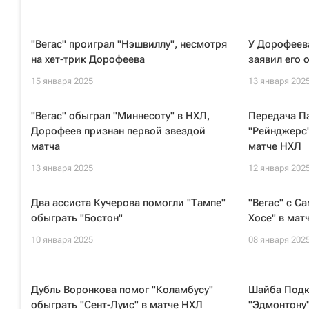
"Вегас" проиграл "Нэшвиллу", несмотря
У Дорофеев
на хет-трик Дорофеева
заявил его 
15 января 2025
13 января 202
"Вегас" обыграл "Миннесоту" в НХЛ,
Передача П
Дорофеев признан первой звездой
"Рейнджерс"
матча
матче НХЛ
13 января 2025
12 января 202
Два ассиста Кучерова помогли "Тампе"
"Вегас" c С
обыграть "Бостон"
Хосе" в мат
10 января 2025
08 января 202
Дубль Воронкова помог "Коламбусу"
Шайба Подк
обыграть "Сент-Луис" в матче НХЛ
"Эдмонтону"