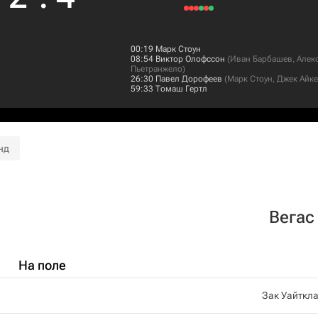
00:19
Марк Стоун
08:54
Виктор Олофссон
(
Иван Барбашев
,
Алек
Пьетранжело
)
26:30
Павел Дорофеев
(
Марк Стоун
,
Джек Айк
59:33
Томаш Гертл
нд
Вегас
На поле
Зак Уайткл