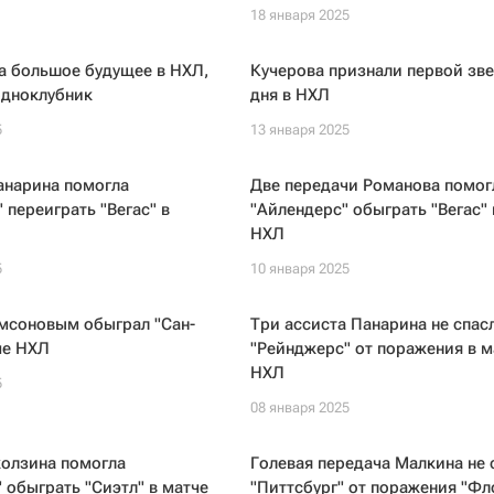
18 января 2025
а большое будущее в НХЛ,
Кучерова признали первой зв
одноклубник
дня в НХЛ
5
13 января 2025
анарина помогла
Две передачи Романова помог
 переиграть "Вегас" в
"Айлендерс" обыграть "Вегас" 
НХЛ
5
10 января 2025
амсоновым обыграл "Сан-
Три ассиста Панарина не спас
че НХЛ
"Рейнджерс" от поражения в м
НХЛ
5
08 января 2025
олзина помогла
Голевая передача Малкина не 
 обыграть "Сиэтл" в матче
"Питтсбург" от поражения "Фл