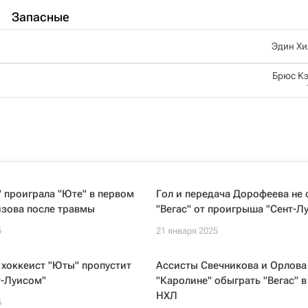
Запасные
Эдин Хи
Брюс К
 проиграла "Юте" в первом
Гол и передача Дорофеева не 
изова после травмы
"Вегас" от проигрыша "Сент-Л
5
21 января 2025
хоккеист "Юты" пропустит
Ассисты Свечникова и Орлова
т-Луисом"
"Каролине" обыграть "Вегас" в
НХЛ
5