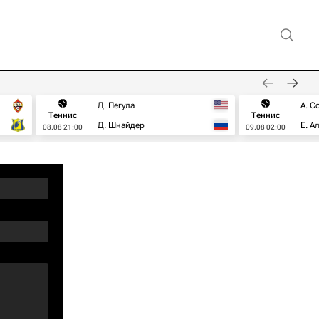
Д. Пегула
А. С
Теннис
Теннис
Д. Шнайдер
Е. А
08.08 21:00
09.08 02:00