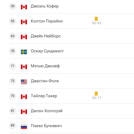
Джоэль Хофер
30
Колтон Парайко
55
06:43
Джейк Нейборс
63
Оскар Сундквист
70
Мэтью Джозеф
71
Джастин Фолк
72
Тайлер Такер
75
26:17
Дилан Холлоуэй
81
Павел Бучневич
89