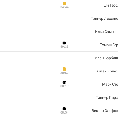
Ши Теод
34:44
Таннер Лащинс
Илья Самсон
Томаш Гер
59:33
Иван Барбаш
Киган Коле
30:52
Марк Сто
00:19
Таннер Пирс
Виктор Олофсс
08:54