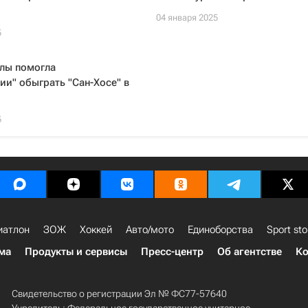
04 января 2025
5
лы помогла
и" обыграть "Сан-Хосе" в
5
иатлон
ЗОЖ
Хоккей
Авто/мото
Единоборства
Sport sto
ма
Продукты и сервисы
Пресс-центр
Об агентстве
Ко
Свидетельство о регистрации Эл № ФС77-57640