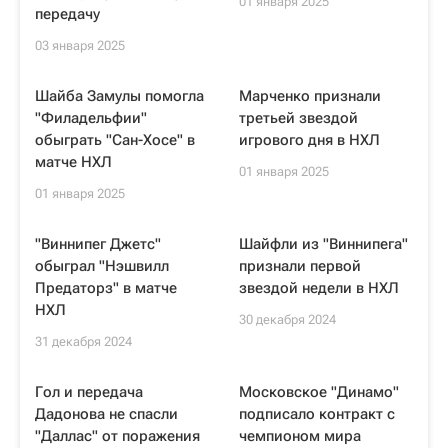
01 января 2025
передачу
03 января 2025
Шайба Замулы помогла
Марченко признали
"Филадельфии"
третьей звездой
обыграть "Сан-Хосе" в
игрового дня в НХЛ
матче НХЛ
01 января 2025
01 января 2025
"Виннипег Джетс"
Шайфли из "Виннипега"
обыграл "Нэшвилл
признали первой
Предаторз" в матче
звездой недели в НХЛ
НХЛ
30 декабря 2024
31 декабря 2024
Гол и передача
Московское "Динамо"
Дадонова не спасли
подписало контракт с
"Даллас" от поражения
чемпионом мира