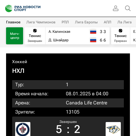
Главное
Лига Чемпионов
РПЛ
Лига Европы
АПЛ
Ла Лига
3
3
А. Калинская
Е
Матч-
Теннис
Теннис
центр
6
6
Д. Шнайдер
К
Завершен
Прерван
Хоккей
НХЛ
Тур:
1
Время начала:
08.01.2025 в 04:00
Арена:
Canada Life Centre
Зрители:
13105
Завершен
5
:
2