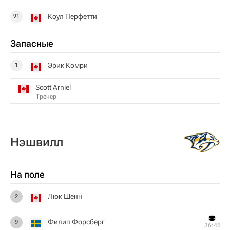
Коул Перфетти
91
Запасные
Эрик Комри
1
Scott Arniel
Тренер
Нэшвилл
На поле
Люк Шенн
2
Филип Форсберг
9
36:45