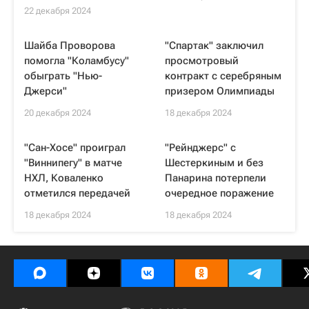
22 декабря 2024
Шайба Проворова
"Спартак" заключил
помогла "Коламбусу"
просмотровый
обыграть "Нью-
контракт с серебряным
Джерси"
призером Олимпиады
20 декабря 2024
18 декабря 2024
"Сан-Хосе" проиграл
"Рейнджерс" с
"Виннипегу" в матче
Шестеркиным и без
НХЛ, Коваленко
Панарина потерпели
отметился передачей
очередное поражение
18 декабря 2024
18 декабря 2024