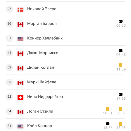
Николай Элерс
27
Морган Баррон
36
06:30
Коннор Хеллебайк
37
Джош Моррисси
44
06:46
Дилан Коглан
52
11:59
Марк Шайфеле
55
Нино Нидеррейтер
62
57:55
Логан Стэнли
64
50:31
50:31
Кайл Коннор
81
18:36
53:05