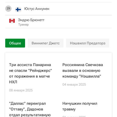
Юстус Аннунен
29
Эндрю Брюнетт
Тренер
Общее
Виннипег Джетс
Нэшвилл Предаторз
Три ассиста Панарина
Россиянина Свечкова
не спасли "Рейнджерс"
вызвали в основную
от поражения в матче
команду "Нэшвилла"
НХЛ
04 января 2025
08 января 2025
"Даллас" переиграл
Ничушкин получил
"Оттаву", Дадонов
травму
отдал результативную