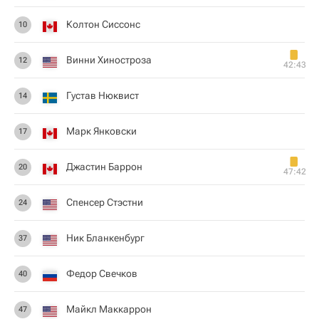
Колтон Сиссонс
10
Винни Хиностроза
12
42:43
Густав Нюквист
14
Марк Янковски
17
Джастин Баррон
20
47:42
Спенсер Стэстни
24
Ник Бланкенбург
37
Федор Свечков
40
Майкл Маккаррон
47