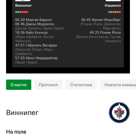
Виннипег
Нэшвилл
06:30
Морган Баррон
36:45
Филип Форсберг
06:46
Джош Моррисси
(
Роман Йоси
,
Джонатан
(
Дилан Демело
,
Адам Лаури
)
Марчессо
)
18:36
Кайл Коннор
49:25
Роман Йоси
(
Марк Шайфеле
,
Вилле
(
Винни Хиностроза
,
Густав
Хейнола
)
Нюквист
)
47:51
Габриэль Виларди
(
Николай Элерс
,
Марк
Шайфеле
)
57:55
Нино Нидеррейтер
(
Адам Лаури
)
О матче
Протокол
Статистика
Новости коман
Виннипег
На поле