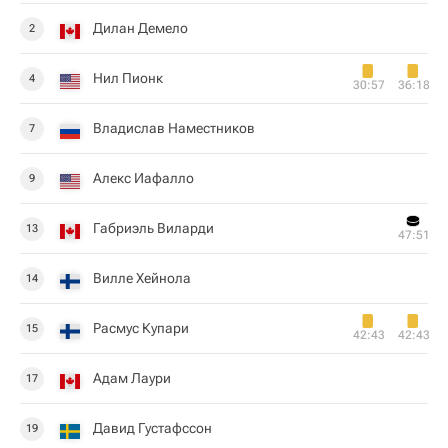
Дилан Демело
2
Нил Пионк
4
30:57
36:18
Владислав Наместников
7
Алекс Иафалло
9
Габриэль Виларди
13
47:51
Вилле Хейнола
14
Расмус Купари
15
42:43
42:43
Адам Лаури
17
Давид Густафссон
19