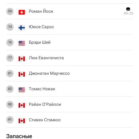
Роман Йоси
59
49:25
Ююсе Сарос
74
Брэди Шей
76
Люк Евангелиста
77
Джонатан Марчессо
81
Томас Новак
82
Райан О'Райлли
90
Стивен Стэмкос
91
Запасные