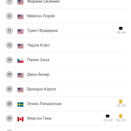
Жереми Свэймен
1
Мейсон Лорей
6
Трент Фредерик
11
38:44
Чарли Койл
13
Павел Заха
18
Джон Бичер
19
Брэндон Карло
25
Элиас Линдхольм
28
35:35
Морган Гики
39
23:49
50:59