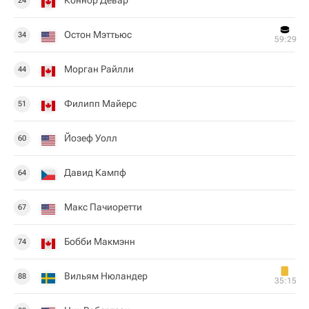
Коннор Девар
24
Остон Мэттьюс
34
59:29
Морган Райлли
44
Филипп Майерс
51
Йозеф Уолл
60
Давид Кампф
64
Макс Пачиоретти
67
Бобби Макмэнн
74
Вильям Нюландер
88
35:15