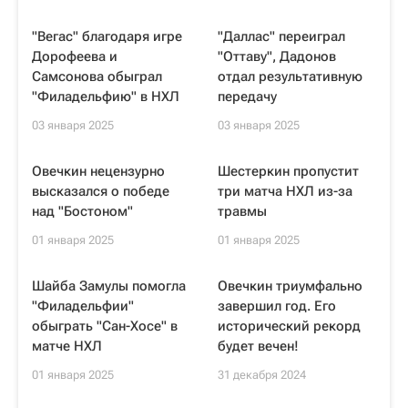
"Вегас" благодаря игре
"Даллас" переиграл
Дорофеева и
"Оттаву", Дадонов
Самсонова обыграл
отдал результативную
"Филадельфию" в НХЛ
передачу
03 января 2025
03 января 2025
Овечкин нецензурно
Шестеркин пропустит
высказался о победе
три матча НХЛ из-за
над "Бостоном"
травмы
01 января 2025
01 января 2025
Шайба Замулы помогла
Овечкин триумфально
"Филадельфии"
завершил год. Его
обыграть "Сан-Хосе" в
исторический рекорд
матче НХЛ
будет вечен!
01 января 2025
31 декабря 2024