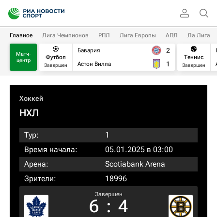
Главное
Лига Чемпионов
РПЛ
Лига Европы
АПЛ
Ла Лига
2
Бавария
Матч-
Футбол
Теннис
центр
1
Астон Вилла
Завершен
Завершен
Хоккей
НХЛ
Тур:
1
Время начала:
05.01.2025 в 03:00
Арена:
Scotiabank Arena
Зрители:
18996
Завершен
6
:
4