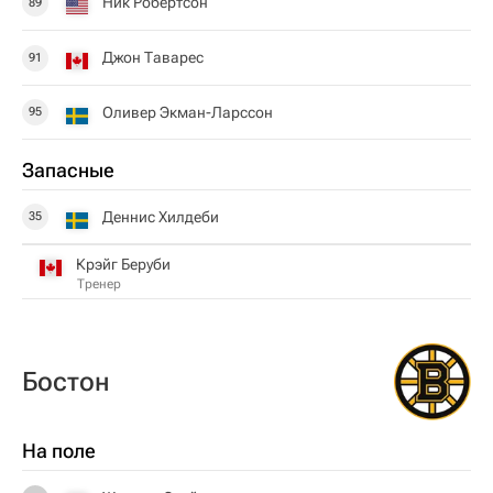
Ник Робертсон
89
Джон Таварес
91
Оливер Экман-Ларссон
95
Запасные
Деннис Хилдеби
35
Крэйг Беруби
Тренер
Бостон
На поле