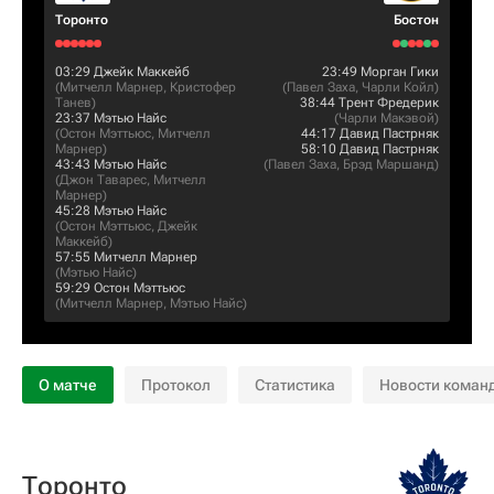
Торонто
Бостон
03:29
Джейк Маккейб
23:49
Морган Гики
(
Митчелл Марнер
,
Кристофер
(
Павел Заха
,
Чарли Койл
)
Танев
)
38:44
Трент Фредерик
23:37
Мэтью Найс
(
Чарли Макэвой
)
(
Остон Мэттьюс
,
Митчелл
44:17
Давид Пастрняк
Марнер
)
58:10
Давид Пастрняк
43:43
Мэтью Найс
(
Павел Заха
,
Брэд Маршанд
)
(
Джон Таварес
,
Митчелл
Марнер
)
45:28
Мэтью Найс
(
Остон Мэттьюс
,
Джейк
Маккейб
)
57:55
Митчелл Марнер
(
Мэтью Найс
)
59:29
Остон Мэттьюс
(
Митчелл Марнер
,
Мэтью Найс
)
О матче
Протокол
Статистика
Новости коман
Торонто