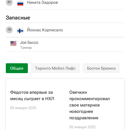
Никита Задоров
91
Запасные
Йоонас Корписало
70
Joe Sacco
Тренер
Общее
Торонто Мейпл Лифс
Бостон Брюинз
Федотов впервые за
Овечкин
месяц сыграет в НХЛ
прокомментировал
свое матерное
05 января 2025
новогоднее
поздравление
05 января 2025