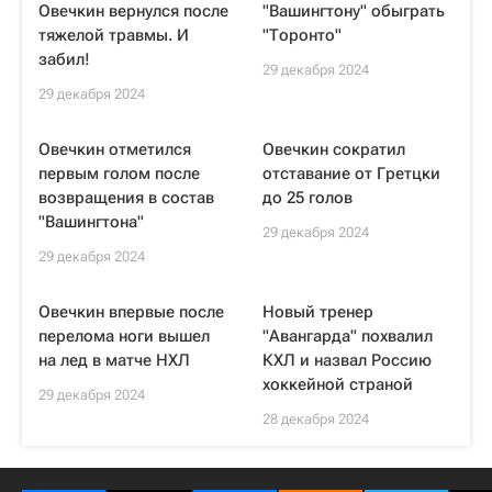
Овечкин вернулся после
"Вашингтону" обыграть
тяжелой травмы. И
"Торонто"
забил!
29 декабря 2024
29 декабря 2024
Овечкин отметился
Овечкин сократил
первым голом после
отставание от Гретцки
возвращения в состав
до 25 голов
"Вашингтона"
29 декабря 2024
29 декабря 2024
Овечкин впервые после
Новый тренер
перелома ноги вышел
"Авангарда" похвалил
на лед в матче НХЛ
КХЛ и назвал Россию
хоккейной страной
29 декабря 2024
28 декабря 2024