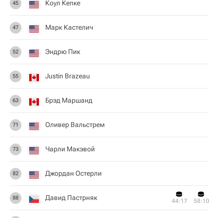
Коул Кепке
45
Марк Кастелич
47
Эндрю Пик
52
Justin Brazeau
55
Брэд Маршанд
63
Оливер Вальстрем
71
Чарли Макэвой
73
Джордан Остерли
82
Давид Пастрняк
88
44:17
58:10