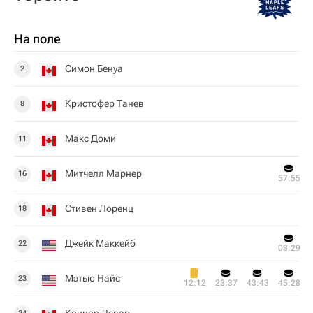
На поле
Симон Бенуа
2
Кристофер Танев
8
Макс Доми
11
Митчелл Марнер
16
57:55
Стивен Лоренц
18
Джейк Маккейб
22
03:29
Мэтью Найс
23
12:12
23:37
43:43
45:28