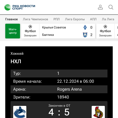
Главное
Лига Чемпионов
РПЛ
Лига Европы
АПЛ
Ла Лига
0
Крылья Советов
Матч-
Футбол
Футбол
центр
2
Балтика
Завершен
Завершен
Хоккей
НХЛ
Тур:
1
Время начала:
22.12.2024 в 06:00
Арена:
Rogers Arena
Зрители:
18940
Закончен в OT
4
:
5