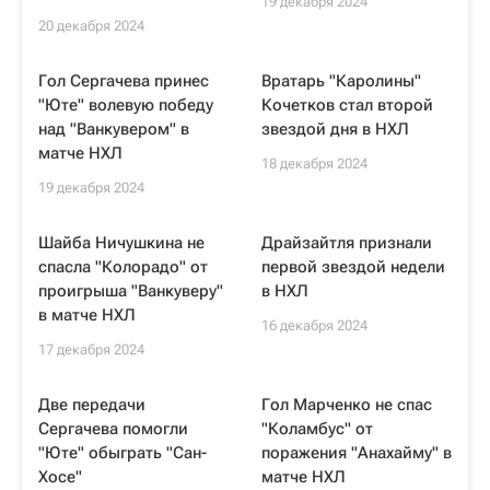
19 декабря 2024
20 декабря 2024
Гол Сергачева принес
Вратарь "Каролины"
"Юте" волевую победу
Кочетков стал второй
над "Ванкувером" в
звездой дня в НХЛ
матче НХЛ
18 декабря 2024
19 декабря 2024
Шайба Ничушкина не
Драйзайтля признали
спасла "Колорадо" от
первой звездой недели
проигрыша "Ванкуверу"
в НХЛ
в матче НХЛ
16 декабря 2024
17 декабря 2024
Две передачи
Гол Марченко не спас
Сергачева помогли
"Коламбус" от
"Юте" обыграть "Сан-
поражения "Анахайму" в
Хосе"
матче НХЛ