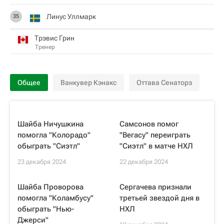
Линус Уллмарк
35
Трэвис Грин
Тренер
Общее
Ванкувер Кэнакс
Оттава Сенаторз
Шайба Ничушкина
Самсонов помог
помогла "Колорадо"
"Вегасу" переиграть
обыграть "Сиэтл"
"Сиэтл" в матче НХЛ
23 декабря 2024
22 декабря 2024
Шайба Проворова
Сергачева признали
помогла "Коламбусу"
третьей звездой дня в
обыграть "Нью-
НХЛ
Джерси"