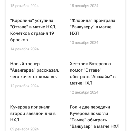
15 декабря 2024
15 декабря 2024
"Каролина" уступила
"Флорида" проиграла
"Оттаве" в матче НХЛ,
"Ванкуверу" в матче
Кочетков отразил 19
НХЛ
бросков
13 декабря 2024
14 декабря 2024
Новый тренер
Хет-трик Батерсона
"Авангарда" рассказал,
помог "Оттаве"
чего хочет от команды
обыграть "Анахайм" в
матче НХЛ
12 декабря 2024
12 декабря 2024
Кучерова признали
Гол и две передачи
второй звездой дня в
Кучерова помогли
НХЛ
"Тампе" обыграть
"Ванкувер" в матче НХЛ
09 декабря 2024