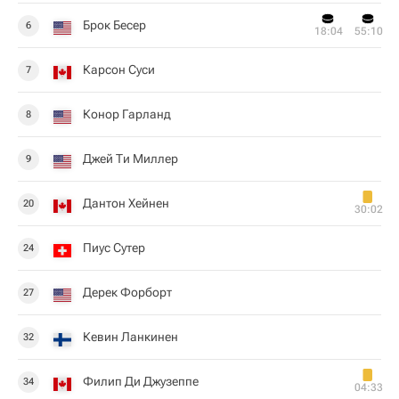
Брок Бесер
6
18:04
55:10
Карсон Суси
7
Конор Гарланд
8
Джей Ти Миллер
9
Дантон Хейнен
20
30:02
Пиус Сутер
24
Дерек Форборт
27
Кевин Ланкинен
32
Филип Ди Джузеппе
34
04:33