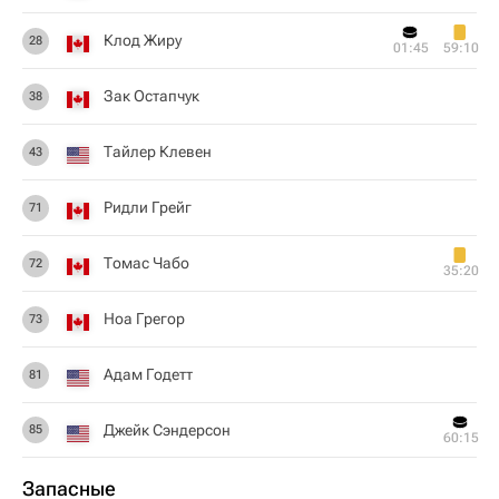
Клод Жиру
28
01:45
59:10
Зак Остапчук
38
Тайлер Клевен
43
Ридли Грейг
71
Томас Чабо
72
35:20
Ноа Грегор
73
Адам Годетт
81
Джейк Сэндерсон
85
60:15
Запасные