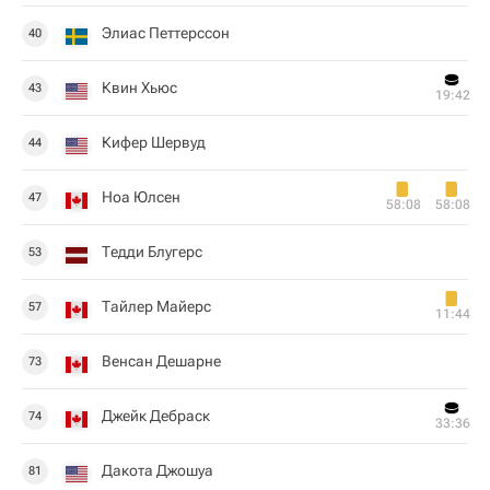
Элиас Петтерссон
40
Квин Хьюс
43
19:42
Кифер Шервуд
44
Ноа Юлсен
47
58:08
58:08
Тедди Блугерс
53
Тайлер Майерс
57
11:44
Венсан Дешарне
73
Джейк Дебраск
74
33:36
Дакота Джошуа
81