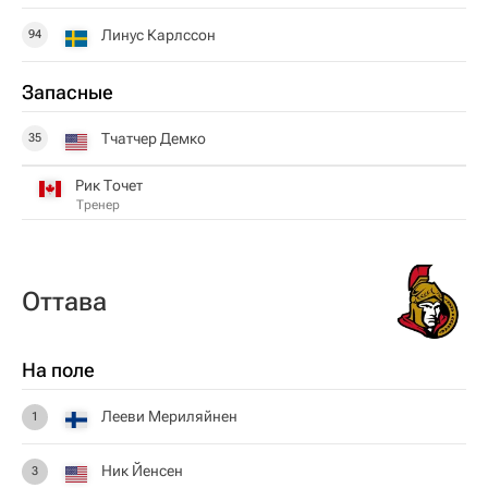
Линус Карлссон
94
Запасные
Тчатчер Демко
35
Рик Точет
Тренер
Оттава
На поле
Лееви Мериляйнен
1
Ник Йенсен
3