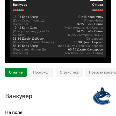
Ванкувер
Оттава
18:04
Брок Бесер
01:45
Клод Жиру
(
Квин Хьюс
,
Филип Ди
(
Томас Чабо
)
Джузеппе
)
16:22
Шейн Пинто
19:42
Квин Хьюс
(
Майк Амадио
,
Ник Казинс
)
(
Конор Гарланд
,
Джей Ти
24:24
Шейн Пинто
Миллер
)
(
Дрейк Батерсон
,
Джейк
33:36
Джейк Дебраск
Сэндерсон
)
(
Квин Хьюс
,
Тайлер Майерс
)
35:30
Джош Норрис
55:10
Брок Бесер
(
Клод Жиру
,
Джейк Сэндерсон
)
(
Пиус Сутер
,
Филип Ди
60:15
Джейк Сэндерсон
Джузеппе
)
(
Тим Штюцле
,
Шейн Пинто
)
О матче
Протокол
Статистика
Новости коман
Ванкувер
На поле