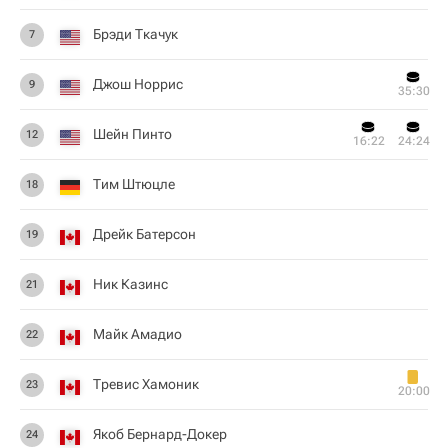
Брэди Ткачук
7
Джош Норрис
9
35:30
Шейн Пинто
12
16:22
24:24
Тим Штюцле
18
Дрейк Батерсон
19
Ник Казинс
21
Майк Амадио
22
Тревис Хамоник
23
20:00
Якоб Бернард-Докер
24