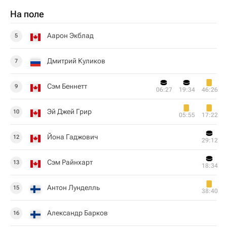
На поле
Аарон Экблад
5
Дмитрий Куликов
7
Сэм Беннетт
9
06:27
19:34
46:26
Эй Джей Грир
10
05:55
17:22
Йона Гаджович
12
29:12
Сэм Райнхарт
13
18:34
Антон Лунделль
15
38:40
Александр Барков
16