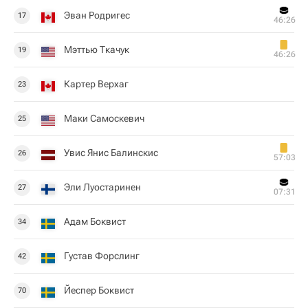
Эван Родригес
17
46:26
Мэттью Ткачук
19
46:26
Картер Верхаг
23
Маки Самоскевич
25
Увис Янис Балинскис
26
57:03
Эли Луостаринен
27
07:31
Адам Боквист
34
Густав Форслинг
42
Йеспер Боквист
70