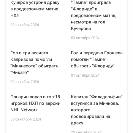
Кучеров устроил драку
"Тампа" проиграла
в предсезонном матче
"Флориде" в
НХЛ
предсезонном матче,
несмотря на гол
03 октября 2024
Кучерова
03 октября 2024
Гол и три ассиста
Гол и передача Грошева
Капризова помогли
помогли "Тампе"
"Миннесоте" обыграть
обыграть "Флориду"
"Чикаго"
01 октября 2024
02 октября 2024
Панарин попал в топ-15
Капитан "Филадельфии"
игроков НХЛ по версии
вступился за Мичкова,
NHL Network
которого
провоцировали на
30 сентября 2024
драку
29 сентября 2024