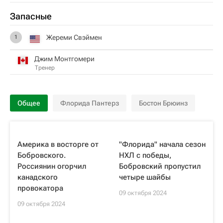
Запасные
Жереми Свэймен
1
Джим Монтгомери
Тренер
Общее
Флорида Пантерз
Бостон Брюинз
Америка в восторге от
"Флорида" начала сезон
Бобровского.
НХЛ с победы,
Россиянин огорчил
Бобровский пропустил
канадского
четыре шайбы
провокатора
09 октября 2024
09 октября 2024