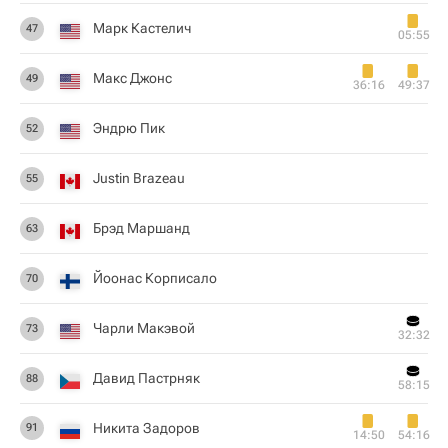
Марк Кастелич
47
05:55
Макс Джонс
49
36:16
49:37
Эндрю Пик
52
Justin Brazeau
55
Брэд Маршанд
63
Йоонас Корписало
70
Чарли Макэвой
73
32:32
Давид Пастрняк
88
58:15
Никита Задоров
91
14:50
54:16