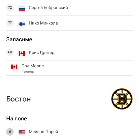
Сергей Бобровский
72
Нико Миккола
77
Запасные
Крис Дригер
60
Пол Морис
Тренер
Бостон
На поле
Мейсон Лорей
6