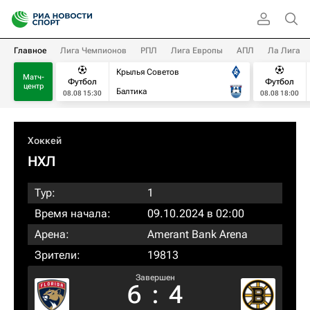
Главное
Лига Чемпионов
РПЛ
Лига Европы
АПЛ
Ла Лига
Крылья Советов
Матч-
Футбол
Футбол
центр
Балтика
08.08 15:30
08.08 18:00
Хоккей
НХЛ
Тур:
1
Время начала:
09.10.2024 в 02:00
Арена:
Amerant Bank Arena
Зрители:
19813
Завершен
6
:
4