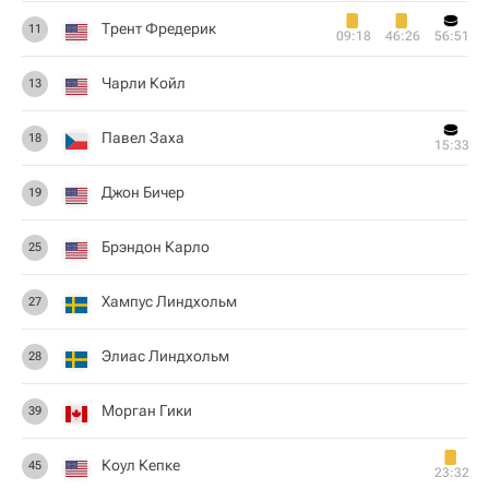
Трент Фредерик
11
09:18
46:26
56:51
Чарли Койл
13
Павел Заха
18
15:33
Джон Бичер
19
Брэндон Карло
25
Хампус Линдхольм
27
Элиас Линдхольм
28
Морган Гики
39
Коул Кепке
45
23:32