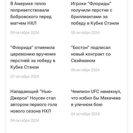
В Америке тепло
Игроки "Флориды"
поприветствовали
получили перстни с
Бобровского перед
бриллиантами за
матчем НХЛ
победу в Кубке Стэнли
09 октября 2024
08 октября 2024
"Флорида" отменила
"Бостон" подписал
церемонию вручения
новый контракт со
перстней за победу в
Свэйманом
Кубке Стэнли
06 октября 2024
07 октября 2024
Нападающий "Нью-
Чемпион UFC намекнул,
Джерси" Ноусен стал
что избил бы Махачева
автором первого гола
в уличном бою
нового сезона НХЛ
04 октября 2024
04 октября 2024