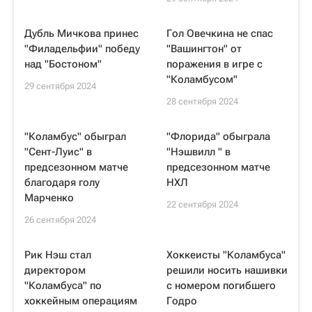
Дубль Мичкова принес
Гол Овечкина не спас
"Филадельфии" победу
"Вашингтон" от
над "Бостоном"
поражения в игре с
"Коламбусом"
29 сентября 2024
28 сентября 2024
"Коламбус" обыграл
"Флорида" обыграла
"Сент-Луис" в
"Нэшвилл " в
предсезонном матче
предсезонном матче
благодаря голу
НХЛ
Марченко
22 сентября 2024
26 сентября 2024
Рик Нэш стал
Хоккеисты "Коламбуса"
директором
решили носить нашивки
"Коламбуса" по
с номером погибшего
хоккейным операциям
Годро