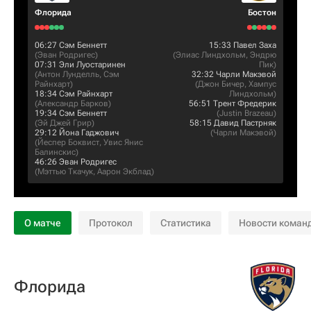
Флорида
Бостон
06:27
Сэм Беннетт
15:33
Павел Заха
(
Эван Родригес
)
(
Элиас Линдхольм
,
Эндрю
07:31
Эли Луостаринен
Пик
)
(
Антон Лунделль
,
Сэм
32:32
Чарли Макэвой
Райнхарт
)
(
Джон Бичер
,
Хампус
18:34
Сэм Райнхарт
Линдхольм
)
(
Александр Барков
)
56:51
Трент Фредерик
19:34
Сэм Беннетт
(
Justin Brazeau
)
(
Эй Джей Грир
)
58:15
Давид Пастрняк
29:12
Йона Гаджович
(
Чарли Макэвой
)
(
Йеспер Боквист
,
Увис Янис
Балинскис
)
46:26
Эван Родригес
(
Мэттью Ткачук
,
Аарон Экблад
)
О матче
Протокол
Статистика
Новости коман
Флорида