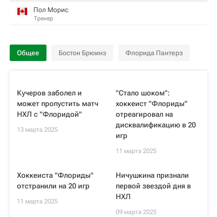
Пол Морис
Тренер
Общее
Бостон Брюинз
Флорида Пантерз
Кучеров заболел и
"Стало шоком":
может пропустить матч
хоккеист "Флориды"
НХЛ с "Флоридой"
отреагировал на
дисквалификацию в 20
13 марта 2025
игр
11 марта 2025
Хоккеиста "Флориды"
Ничушкина признали
отстранили на 20 игр
первой звездой дня в
НХЛ
11 марта 2025
09 марта 2025