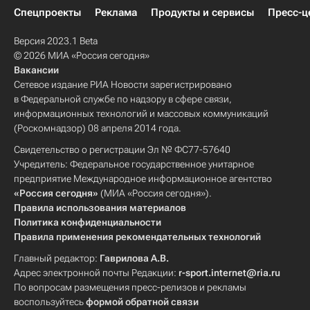
Спецпроекты
Реклама
Продукты и сервисы
Пресс-ц
Версия 2023.1 Beta
© 2026 МИА «Россия сегодня»
Вакансии
Сетевое издание РИА Новости зарегистрировано
в Федеральной службе по надзору в сфере связи,
информационных технологий и массовых коммуникаций
(Роскомнадзор) 08 апреля 2014 года.
Свидетельство о регистрации Эл № ФС77-57640
Учредитель: Федеральное государственное унитарное
предприятие Международное информационное агентство
«Россия сегодня»
(МИА «Россия сегодня»).
Правила использования материалов
Политика конфиденциальности
Правила применения рекомендательных технологий
Главный редактор:
Гаврилова А.В.
Адрес электронной почты Редакции:
r-sport.internet@ria.ru
По вопросам размещения пресс-релизов и рекламы
воспользуйтесь
формой обратной связи