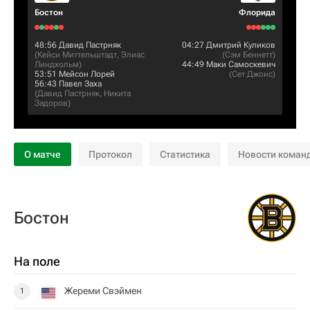
Бостон
Флорида
48:56
Давид Пастрняк
04:27
Дмитрий Куликов
(
Кейси Миттельштадт
,
Элиас
(
Сэм Беннетт
)
Линдхольм
)
44:49
Маки Самоскевич
53:51
Мейсон Лорей
(
Сет Джонс
)
56:43
Павел Заха
(
Давид Пастрняк
,
Никита
Задоров
)
О матче
Протокол
Статистика
Новости коман
Бостон
На поле
Жереми Свэймен
1