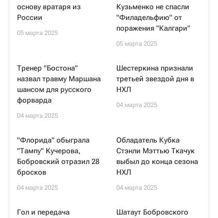
основу вратаря из
Кузьменко не спасли
России
"Филадельфию" от
поражения "Калгари"
05 марта 2025
05 марта 2025
Тренер "Бостона"
Шестеркина признали
назвал травму Маршана
третьей звездой дня в
шансом для русского
НХЛ
форварда
04 марта 2025
04 марта 2025
"Флорида" обыграла
Обладатель Кубка
"Тампу" Кучерова,
Стэнли Мэттью Ткачук
Бобровский отразил 28
выбыл до конца сезона
бросков
НХЛ
04 марта 2025
04 марта 2025
Гол и передача
Шатаут Бобровского