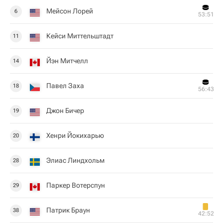
Мейсон Лорей
6
53:51
Кейси Миттельштадт
11
Йэн Митчелл
14
Павел Заха
18
56:43
Джон Бичер
19
Хенри Йокихарью
20
Элиас Линдхольм
28
Паркер Вотерспун
29
Патрик Браун
38
42:52