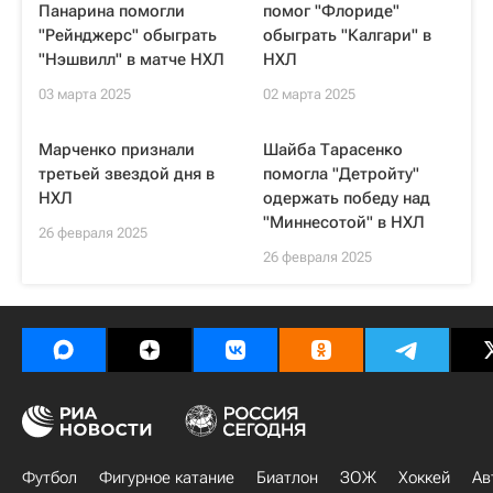
Панарина помогли
помог "Флориде"
"Рейнджерс" обыграть
обыграть "Калгари" в
"Нэшвилл" в матче НХЛ
НХЛ
03 марта 2025
02 марта 2025
Марченко признали
Шайба Тарасенко
третьей звездой дня в
помогла "Детройту"
НХЛ
одержать победу над
"Миннесотой" в НХЛ
26 февраля 2025
26 февраля 2025
Футбол
Фигурное катание
Биатлон
ЗОЖ
Хоккей
Ав