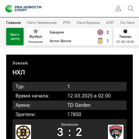
Главное
Лига Чемпионов
РПЛ
Лига Европы
АПЛ
Ла Лига
2
Бавария
Матч-
Футбол
Теннис
центр
1
Астон Вилла
Завершен
07.08 18:00
Хоккей
НХЛ
Тур:
1
Время начала:
12.03.2025 в 02:00
Арена:
TD Garden
Зрители:
17850
Завершен
3
:
2