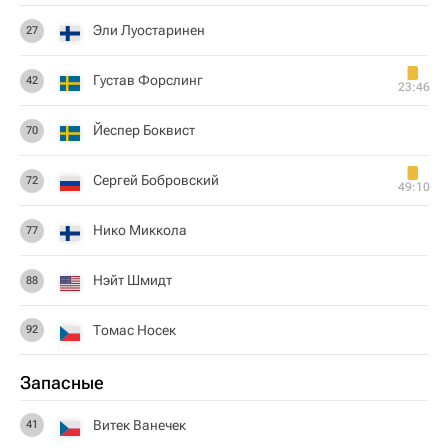
Эли Луостаринен
27
Густав Форслинг
42
23:46
Йеспер Боквист
70
Сергей Бобровский
72
49:10
Нико Миккола
77
Нэйт Шмидт
88
Томас Носек
92
Запасные
Витек Ванечек
41