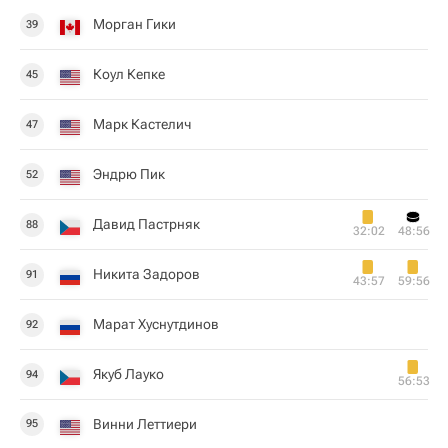
Морган Гики
39
Коул Кепке
45
Марк Кастелич
47
Эндрю Пик
52
Давид Пастрняк
88
32:02
48:56
Никита Задоров
91
43:57
59:56
Марат Хуснутдинов
92
Якуб Лауко
94
56:53
Винни Леттиери
95