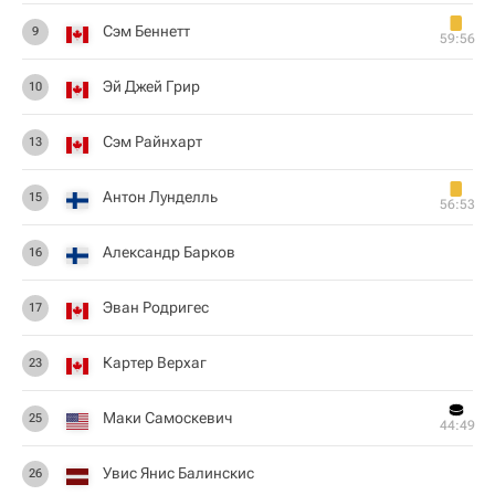
Сэм Беннетт
9
59:56
Эй Джей Грир
10
Сэм Райнхарт
13
Антон Лунделль
15
56:53
Александр Барков
16
Эван Родригес
17
Картер Верхаг
23
Маки Самоскевич
25
44:49
Увис Янис Балинскис
26