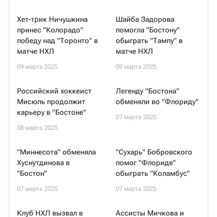
Хет-трик Ничушкина
Шайба Задорова
принес "Колорадо"
помогла "Бостону"
победу над "Торонто" в
обыграть "Тампу" в
матче НХЛ
матче НХЛ
09 марта 2025
09 марта 2025
Российский хоккеист
Легенду "Бостона"
Мисюль продолжит
обменяли во "Флориду"
карьеру в "Бостоне"
07 марта 2025
08 марта 2025
"Миннесота" обменяла
"Сухарь" Бобровского
Хуснутдинова в
помог "Флориде"
"Бостон"
обыграть "Коламбус"
07 марта 2025
07 марта 2025
Клуб НХЛ вызвал в
Ассисты Мичкова и