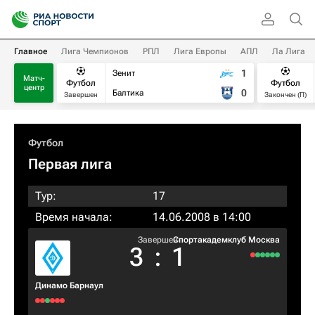
Главное
Лига Чемпионов
РПЛ
Лига Европы
АПЛ
Ла Лига
1
Зенит
Матч-
Футбол
Футбол
центр
0
Балтика
Завершен
Закончен (П)
Футбол
Первая лига
Тур:
17
Время начала:
14.06.2008 в 14:00
Завершен
Спортакадемклуб Москва
3
:
1
Динамо Барнаул